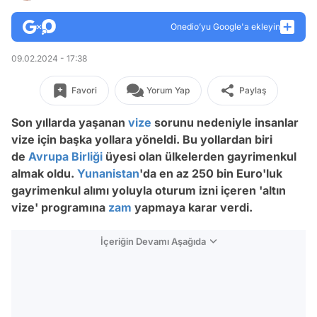
Onedio’yu Google'a ekleyin
09.02.2024 - 17:38
Favori
Yorum Yap
Paylaş
Son yıllarda yaşanan
vize
sorunu nedeniyle insanlar
vize için başka yollara yöneldi. Bu yollardan biri
de
Avrupa Birliği
üyesi olan ülkelerden gayrimenkul
almak oldu.
Yunanistan
'da en az 250 bin Euro'luk
gayrimenkul alımı yoluyla oturum izni içeren 'altın
vize' programına
zam
yapmaya karar verdi.
İçeriğin Devamı Aşağıda