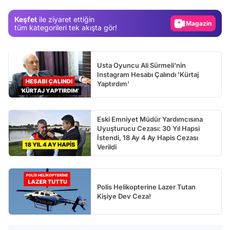
Magazin
Keşfet
ile ziyaret ettiğin
Video
tüm kategorileri tek akışta gör!
Test
Usta Oyuncu Ali Sürmeli'nin
Instagram Hesabı Çalındı 'Kürtaj
Yaptırdım'
Eski Emniyet Müdür Yardımcısına
Uyuşturucu Cezası: 30 Yıl Hapsi
İstendi, 18 Ay 4 Ay Hapis Cezası
Verildi
Polis Helikopterine Lazer Tutan
Kişiye Dev Ceza!