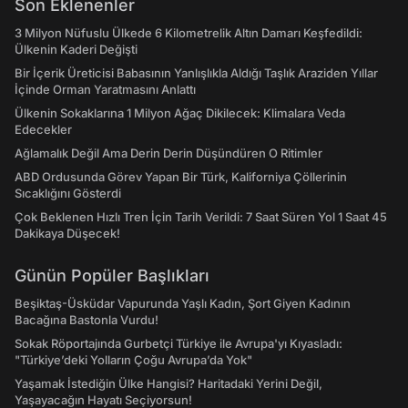
Son Eklenenler
3 Milyon Nüfuslu Ülkede 6 Kilometrelik Altın Damarı Keşfedildi:
Ülkenin Kaderi Değişti
Bir İçerik Üreticisi Babasının Yanlışlıkla Aldığı Taşlık Araziden Yıllar
İçinde Orman Yaratmasını Anlattı
Ülkenin Sokaklarına 1 Milyon Ağaç Dikilecek: Klimalara Veda
Edecekler
Ağlamalık Değil Ama Derin Derin Düşündüren O Ritimler
ABD Ordusunda Görev Yapan Bir Türk, Kaliforniya Çöllerinin
Sıcaklığını Gösterdi
Çok Beklenen Hızlı Tren İçin Tarih Verildi: 7 Saat Süren Yol 1 Saat 45
Dakikaya Düşecek!
Günün Popüler Başlıkları
Beşiktaş-Üsküdar Vapurunda Yaşlı Kadın, Şort Giyen Kadının
Bacağına Bastonla Vurdu!
Sokak Röportajında Gurbetçi Türkiye ile Avrupa'yı Kıyasladı:
"Türkiye’deki Yolların Çoğu Avrupa’da Yok"
Yaşamak İstediğin Ülke Hangisi? Haritadaki Yerini Değil,
Yaşayacağın Hayatı Seçiyorsun!