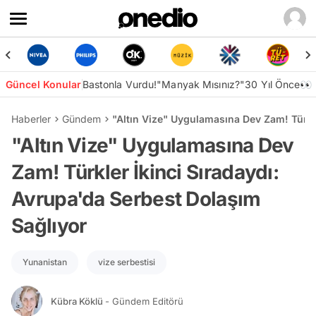
Güncel Konular
Bastonla Vurdu!
"Manyak Mısınız?"
30 Yıl Önce👀
Haberler
Gündem
"Altın Vize" Uygulamasına Dev Zam! Türkl
"Altın Vize" Uygulamasına Dev
Zam! Türkler İkinci Sıradaydı:
Avrupa'da Serbest Dolaşım
Sağlıyor
Yunanistan
vize serbestisi
Kübra Köklü
- Gündem Editörü