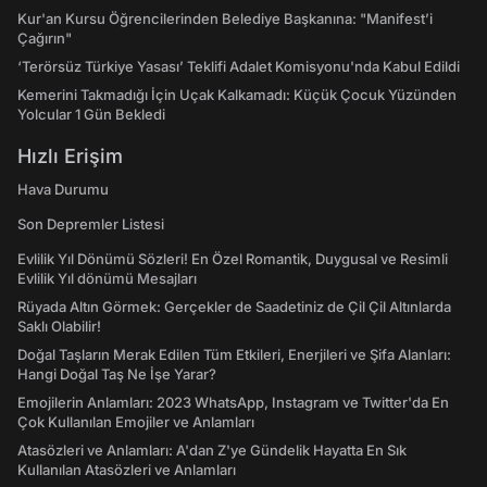
Kur'an Kursu Öğrencilerinden Belediye Başkanına: "Manifest’i
Çağırın"
‘Terörsüz Türkiye Yasası’ Teklifi Adalet Komisyonu'nda Kabul Edildi
Kemerini Takmadığı İçin Uçak Kalkamadı: Küçük Çocuk Yüzünden
Yolcular 1 Gün Bekledi
Hızlı Erişim
Hava Durumu
Son Depremler Listesi
Evlilik Yıl Dönümü Sözleri! En Özel Romantik, Duygusal ve Resimli
Evlilik Yıl dönümü Mesajları
Rüyada Altın Görmek: Gerçekler de Saadetiniz de Çil Çil Altınlarda
Saklı Olabilir!
Doğal Taşların Merak Edilen Tüm Etkileri, Enerjileri ve Şifa Alanları:
Hangi Doğal Taş Ne İşe Yarar?
Emojilerin Anlamları: 2023 WhatsApp, Instagram ve Twitter'da En
Çok Kullanılan Emojiler ve Anlamları
Atasözleri ve Anlamları: A'dan Z'ye Gündelik Hayatta En Sık
Kullanılan Atasözleri ve Anlamları