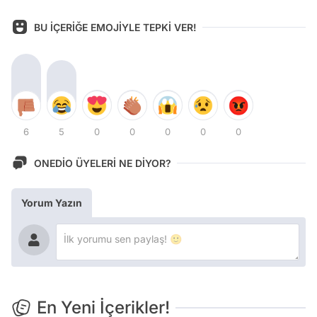
BU İÇERİĞE EMOJİYLE TEPKİ VER!
6
5
0
0
0
0
0
ONEDİO ÜYELERİ NE DİYOR?
Yorum Yazın
En Yeni İçerikler!