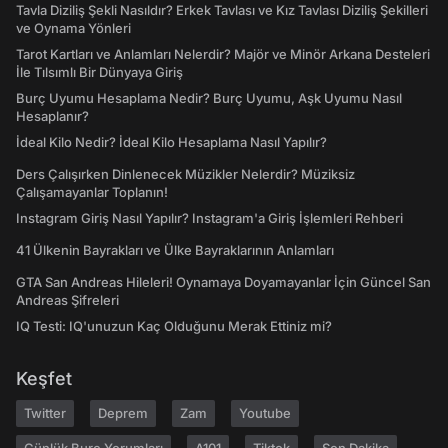
Tavla Diziliş Şekli Nasıldır? Erkek Tavlası ve Kız Tavlası Diziliş Şekilleri
ve Oynama Yönleri
Tarot Kartları ve Anlamları Nelerdir? Majör ve Minör Arkana Desteleri
İle Tılsımlı Bir Dünyaya Giriş
Burç Uyumu Hesaplama Nedir? Burç Uyumu, Aşk Uyumu Nasıl
Hesaplanır?
İdeal Kilo Nedir? İdeal Kilo Hesaplama Nasıl Yapılır?
Ders Çalışırken Dinlenecek Müzikler Nelerdir? Müziksiz
Çalışamayanlar Toplanın!
Instagram Giriş Nasıl Yapılır? Instagram'a Giriş İşlemleri Rehberi
41 Ülkenin Bayrakları ve Ülke Bayraklarının Anlamları
GTA San Andreas Hileleri! Oynamaya Doyamayanlar İçin Güncel San
Andreas Şifreleri
IQ Testi: IQ'unuzun Kaç Olduğunu Merak Ettiniz mi?
Keşfet
Twitter
Deprem
Zam
Youtube