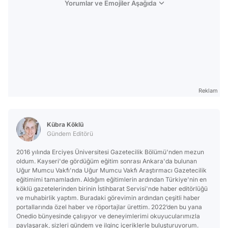
Yorumlar ve Emojiler Aşağıda
Reklam
Kübra Köklü
Gündem Editörü
2016 yılında Erciyes Üniversitesi Gazetecilik Bölümü'nden mezun
oldum. Kayseri'de gördüğüm eğitim sonrası Ankara'da bulunan
Uğur Mumcu Vakfı'nda Uğur Mumcu Vakfı Araştırmacı Gazetecilik
eğitimimi tamamladım. Aldığım eğitimlerin ardından Türkiye'nin en
köklü gazetelerinden birinin İstihbarat Servisi'nde haber editörlüğü
ve muhabirlik yaptım. Buradaki görevimin ardından çeşitli haber
portallarında özel haber ve röportajlar ürettim. 2022’den bu yana
Onedio bünyesinde çalışıyor ve deneyimlerimi okuyucularımızla
paylaşarak, sizleri gündem ve ilginç içeriklerle buluşturuyorum.