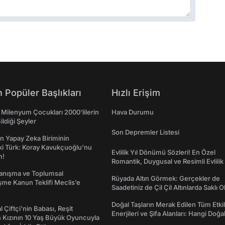
 Popüler Başlıkları
Hızlı Erişim
 Milenyum Çocukları 2000'lilerin
Hava Durumu
ildiği Şeyler
Son Depremler Listesi
n Yapay Zeka Biriminin
ki Türk: Koray Kavukçuoğlu'nu
Evlilik Yıl Dönümü Sözleri! En Özel
m!
Romantik, Duygusal ve Resimli Evlilik 
dönümü Mesajları
yanışma ve Toplumsal
Rüyada Altın Görmek: Gerçekler de
me Kanun Teklifi Meclis’e
Saadetiniz de Çil Çil Altınlarda Saklı Ol
Doğal Taşların Merak Edilen Tüm Etkil
l Çiftçi'nin Babası, Reşit
Enerjileri ve Şifa Alanları: Hangi Doğa
 Kızının 10 Yaş Büyük Oyuncuyla
Ne İşe Yarar?