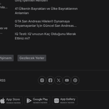
Giriş İşlemleri Rehberi
,
nılan
41 Ülkenin Bayrakları ve Ülke Bayraklarının
Anlamları
GTA San Andreas Hileleri! Oynamaya
Doyamayanlar İçin Güncel San Andreas
ası ve
Şifreleri
IQ Testi: IQ'unuzun Kaç Olduğunu Merak
Ettiniz mi?
işirsem
Gezilecek Yerler
RSS