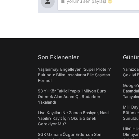
Son Eklenenler
Günün
Yaşlanmayı Engelleyen 'Süper Protein'
Yalnızca
Bulundu: Bilim İnsanlarını Bile Şaşırtan
Çok İyi B
Formül
Google'ı
53 Yıl Kör Taklidi Yapıp 1 Milyon Euro
Başında
Ödenek Alan Adam Çit Budarken
Tanıyalı
Yakalandı
Milli Da
Lise Kayıtları Ne Zaman Başlıyor, Nasıl
Bütünleş
Yapılır? Kayıt İçin Okula Gitmek
Sunuldu
Gerekiyor Mu?
Ülkü Hila
SGK Uzmanı Özgür Erdursun Son
Olmayan