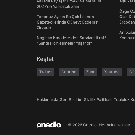
Rakamı Paylaştı: Emekli ve Memura
Aşk Yaşad
2027’de Yapılacak Zam
Özge Özp
Temmuz Ayının En Çok İzlenen
Olan Kü
Gazetecilerinde Cüneyt Özdemir
Erdoğan'
Zirvede
Anıtkabir
Nagihan Karadere'den Survivor İtirafı!
Komşular
"Sahte Flörtleşmeler Yaşandı"
Keşfet
Twitter
Deprem
Zam
Youtube
Gü
Hakkımızda
Geri Bildirim
Gizlilik Politikası
Topluluk Kur
© 2026 Onedio. Her hakkı saklıdır.