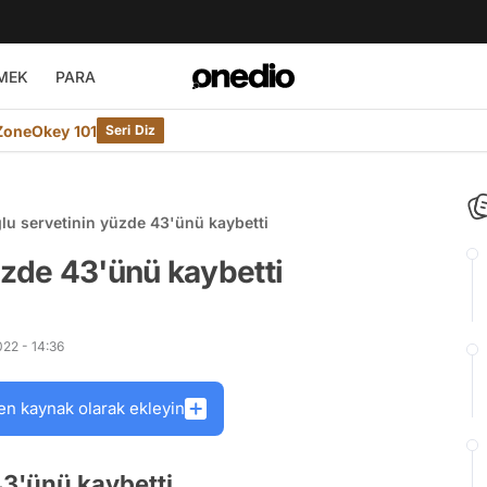
MEK
PARA
ZoneOkey 101
Seri Diz
lu servetinin yüzde 43'ünü kaybetti
üzde 43'ünü kaybetti
22 - 14:36
en kaynak olarak ekleyin
43'ünü kaybetti