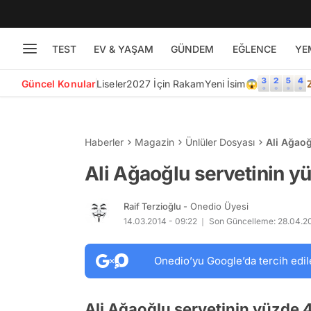
TEST
EV & YAŞAM
GÜNDEM
EĞLENCE
YE
Güncel Konular
Liseler
2027 İçin Rakam
Yeni İsim😱
Haberler
Magazin
Ünlüler Dosyası
Ali Ağaoğ
Ali Ağaoğlu servetinin y
Raif Terzioğlu
- Onedio Üyesi
14.03.2014 - 09:22
Son Güncelleme: 28.04.20
Onedio’yu Google’da tercih edil
Ali Ağaoğlu servetinin yüzde 