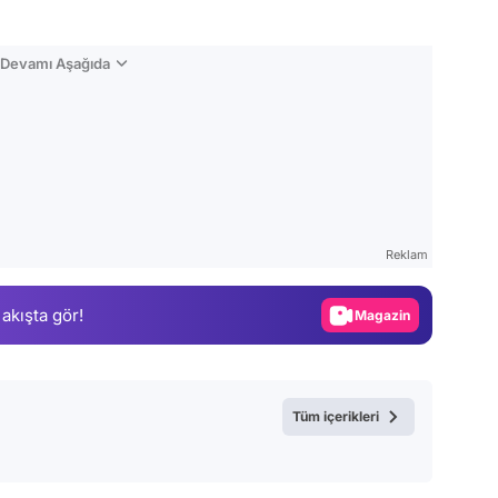
n Devamı Aşağıda
Video
Test
Reklam
Gündem
 akışta gör!
Magazin
Video
Test
Tüm içerikleri