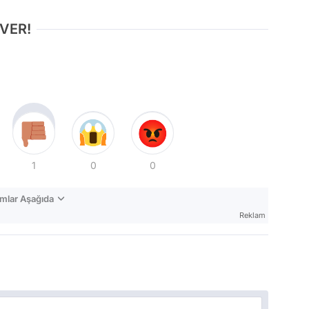
 VER!
1
0
0
mlar Aşağıda
Reklam