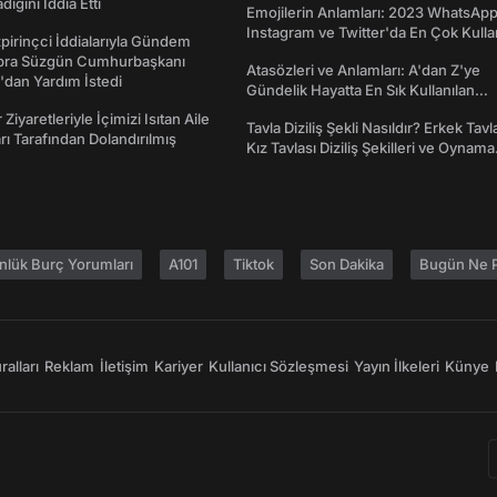
ığını İddia Etti
Emojilerin Anlamları: 2023 WhatsApp
Instagram ve Twitter'da En Çok Kulla
irinçci İddialarıyla Gündem
Emojiler ve Anlamları
bra Süzgün Cumhurbaşkanı
Atasözleri ve Anlamları: A'dan Z'ye
dan Yardım İstedi
Gündelik Hayatta En Sık Kullanılan
Atasözleri ve Anlamları
 Ziyaretleriyle İçimizi Isıtan Aile
Tavla Diziliş Şekli Nasıldır? Erkek Tavl
ı Tarafından Dolandırılmış
Kız Tavlası Diziliş Şekilleri ve Oynama
Yönleri
nlük Burç Yorumları
A101
Tiktok
Son Dakika
Bugün Ne P
alları
Reklam
İletişim
Kariyer
Kullanıcı Sözleşmesi
Yayın İlkeleri
Künye