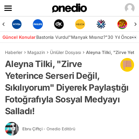
Güncel Konular
Bastonla Vurdu!
"Manyak Mısınız?"
30 Yıl Önce👀
Haberler
Magazin
Ünlüler Dosyası
Aleyna Tilki, "Zirve Yete
Aleyna Tilki, "Zirve
Yeterince Serseri Değil,
Sıkılıyorum" Diyerek Paylaştığı
Fotoğrafıyla Sosyal Medyayı
Salladı!
Ebru Çiftçi
- Onedio Editörü