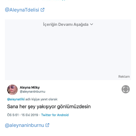
@AleynaTdelisi
İçeriğin Devamı Aşağıda
Reklam
@aleynaninburnu