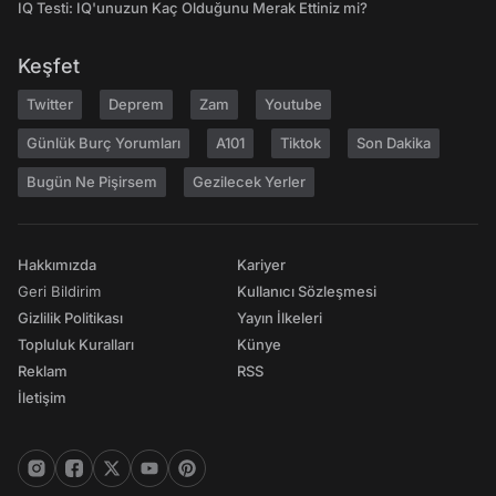
IQ Testi: IQ'unuzun Kaç Olduğunu Merak Ettiniz mi?
Keşfet
Twitter
Deprem
Zam
Youtube
Günlük Burç Yorumları
A101
Tiktok
Son Dakika
Bugün Ne Pişirsem
Gezilecek Yerler
Hakkımızda
Kariyer
Geri Bildirim
Kullanıcı Sözleşmesi
Gizlilik Politikası
Yayın İlkeleri
Topluluk Kuralları
Künye
Reklam
RSS
İletişim