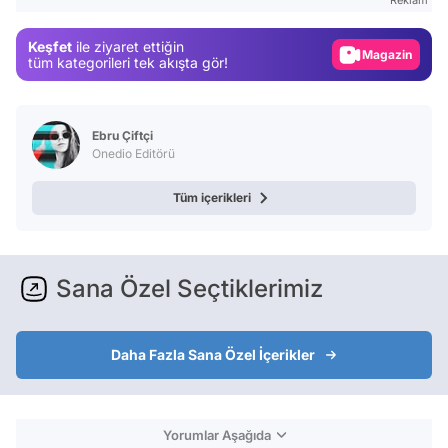
Reklam
Magazin
Keşfet
ile ziyaret ettiğin
Video
tüm kategorileri tek akışta gör!
Test
Ebru Çiftçi
Onedio Editörü
Tüm içerikleri
Sana Özel Seçtiklerimiz
Daha Fazla Sana Özel İçerikler
Yorumlar Aşağıda