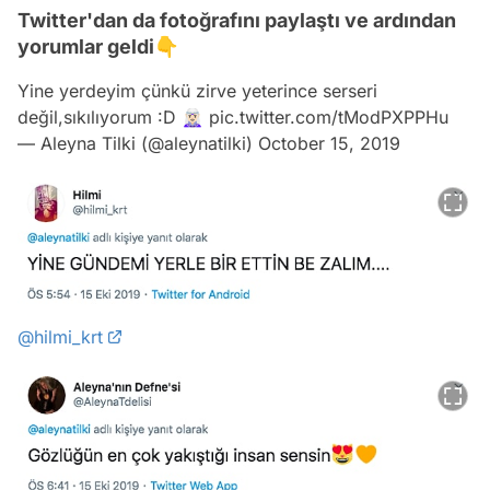
Twitter'dan da fotoğrafını paylaştı ve ardından
yorumlar geldi👇
Yine yerdeyim çünkü zirve yeterince serseri
değil,sıkılıyorum :D 🧝🏻‍♀️
pic.twitter.com/tModPXPPHu
— Aleyna Tilki (@aleynatilki)
October 15, 2019
@hilmi_krt