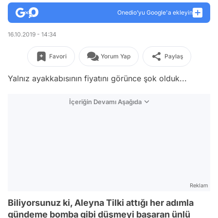
Onedio’yu Google'a ekleyin
16.10.2019 - 14:34
Favori
Yorum Yap
Paylaş
Yalnız ayakkabısının fiyatını görünce şok olduk...
İçeriğin Devamı Aşağıda
Reklam
Biliyorsunuz ki, Aleyna Tilki attığı her adımla
gündeme bomba gibi düşmeyi başaran ünlü