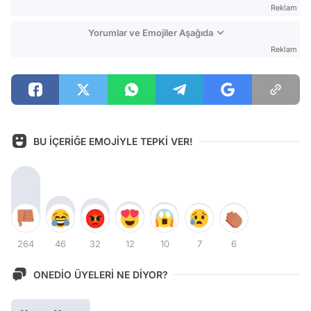
Reklam
Yorumlar ve Emojiler Aşağıda
Reklam
BU İÇERİĞE EMOJİYLE TEPKİ VER!
264
46
32
12
10
7
6
ONEDİO ÜYELERİ NE DİYOR?