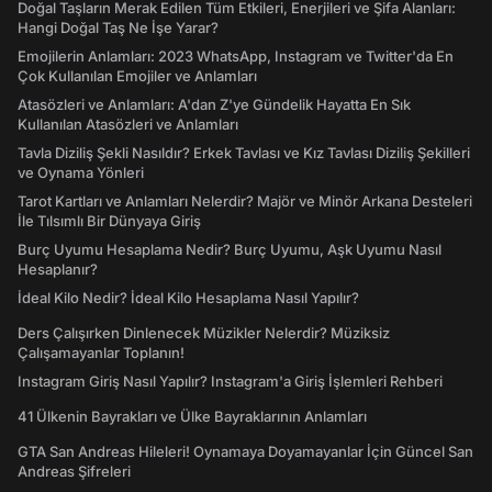
Doğal Taşların Merak Edilen Tüm Etkileri, Enerjileri ve Şifa Alanları:
Hangi Doğal Taş Ne İşe Yarar?
Emojilerin Anlamları: 2023 WhatsApp, Instagram ve Twitter'da En
Çok Kullanılan Emojiler ve Anlamları
Atasözleri ve Anlamları: A'dan Z'ye Gündelik Hayatta En Sık
Kullanılan Atasözleri ve Anlamları
Tavla Diziliş Şekli Nasıldır? Erkek Tavlası ve Kız Tavlası Diziliş Şekilleri
ve Oynama Yönleri
Tarot Kartları ve Anlamları Nelerdir? Majör ve Minör Arkana Desteleri
İle Tılsımlı Bir Dünyaya Giriş
Burç Uyumu Hesaplama Nedir? Burç Uyumu, Aşk Uyumu Nasıl
Hesaplanır?
İdeal Kilo Nedir? İdeal Kilo Hesaplama Nasıl Yapılır?
Ders Çalışırken Dinlenecek Müzikler Nelerdir? Müziksiz
Çalışamayanlar Toplanın!
Instagram Giriş Nasıl Yapılır? Instagram'a Giriş İşlemleri Rehberi
41 Ülkenin Bayrakları ve Ülke Bayraklarının Anlamları
GTA San Andreas Hileleri! Oynamaya Doyamayanlar İçin Güncel San
Andreas Şifreleri