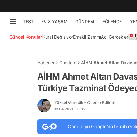
TEST
EV & YAŞAM
GÜNDEM
EĞLENCE
YE
Güncel Konular
Kural Değişiyor
Emekli Zammı
Acı Gerçekler
Haberler
Gündem
AİHM Ahmet Altan Davasınd
AİHM Ahmet Altan Davası
Türkiye Tazminat Ödeye
Yüksel Venedik
- Onedio Editörü
13.04.2021 - 13:15
Onedio’yu Google’da tercih edil