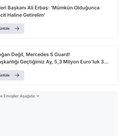
şleri Başkanı Ali Erbaş: 'Mümkün Olduğunca
cit Haline Getirelim'
üntüle
oğan Değil, Mercedes S Guard!
kanlığı Geçtiğimiz Ay, 5,3 Milyon Euro'luk 3
 Aldı
üntüle
e Emojiler Aşağıda