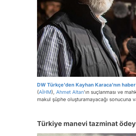
DW Türkçe'den Kayhan Karaca'nın haber
(
AİHM
),
Ahmet Altan
'ın suçlanması ve mahk
makul şüphe oluşturamayacağı sonucuna va
Türkiye manevi tazminat öde