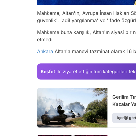
Mahkeme, Altan'ın, Avrupa İnsan Hakları Sö
güvenlik', 'adil yargılanma' ve 'ifade özgürl
Mahkeme buna karşılık, Altan'ın siyasi bir 
etmedi.
Ankara
Altan'a manevi tazminat olarak 16 
Keşfet
ile ziyaret ettiğin
tüm kategorileri tek
Gerilim T
Kazalar Ya
İçeriği gör