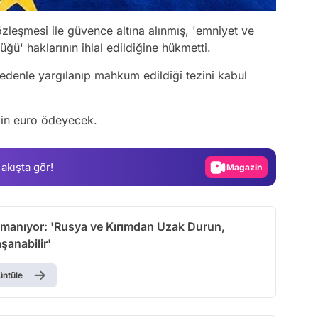
zleşmesi ile güvence altına alınmış, 'emniyet ve
üğü' haklarının ihlal edildiğine hükmetti.
nedenle yargılanıp mahkum edildiği tezini kabul
Video
Test
bin euro ödeyecek.
Gündem
Magazin
 akışta gör!
Video
Test
ırmanıyor: 'Rusya ve Kırımdan Uzak Durun,
şanabilir'
üntüle