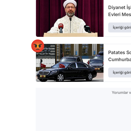
Diyanet İ
Evleri Mes
İçeriği gör
Patates S
Cumhurbaş
Araç Satın
İçeriği gör
Yorumlar v