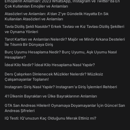
Emojilerin Anlamları: 2023 WhatsApp, Instagram ve Twitter'da En
Çok Kullanılan Emojiler ve Anlamları
Atasözleri ve Anlamları: A'dan Z'ye Gündelik Hayatta En Sık
Kullanılan Atasözleri ve Anlamları
Tavla Diziliş Şekli Nasıldır? Erkek Tavlası ve Kız Tavlası Diziliş Şekilleri
ve Oynama Yönleri
Tarot Kartları ve Anlamları Nelerdir? Majör ve Minör Arkana Desteleri
İle Tılsımlı Bir Dünyaya Giriş
Burç Uyumu Hesaplama Nedir? Burç Uyumu, Aşk Uyumu Nasıl
Hesaplanır?
İdeal Kilo Nedir? İdeal Kilo Hesaplama Nasıl Yapılır?
Ders Çalışırken Dinlenecek Müzikler Nelerdir? Müziksiz
Çalışamayanlar Toplanın!
Instagram Giriş Nasıl Yapılır? Instagram'a Giriş İşlemleri Rehberi
41 Ülkenin Bayrakları ve Ülke Bayraklarının Anlamları
GTA San Andreas Hileleri! Oynamaya Doyamayanlar İçin Güncel San
Andreas Şifreleri
IQ Testi: IQ'unuzun Kaç Olduğunu Merak Ettiniz mi?