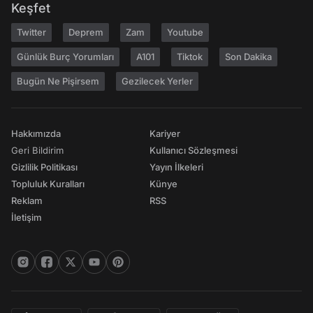
Keşfet
Twitter
Deprem
Zam
Youtube
Günlük Burç Yorumları
A101
Tiktok
Son Dakika
Bugün Ne Pişirsem
Gezilecek Yerler
Hakkımızda
Kariyer
Geri Bildirim
Kullanıcı Sözleşmesi
Gizlilik Politikası
Yayın İlkeleri
Topluluk Kuralları
Künye
Reklam
RSS
İletişim