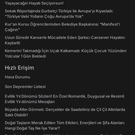
Yaşayacağın Hayatı Seçiyorsun!
Sokak Röportajında Gurbetçi Türkiye ile Avrupa'yı Kıyasladı:
"Türkiye’deki Yolların Çoğu Avrupa’da Yok"
Kur'an Kursu Öğrencilerinden Belediye Başkanına: "Manifest’i
Çağırın"
Uzun Süredir Kanserle Mücadele Eden Şarkıcı Cansever Hayatını
Kaybetti
Kemerini Takmadığı İçin Uçak Kalkamadı: Küçük Çocuk Yüzünden
Yolcular 1 Gün Bekledi
Hızlı Erişim
Hava Durumu
Son Depremler Listesi
Evlilik Yıl Dönümü Sözleri! En Özel Romantik, Duygusal ve Resimli
Evlilik Yıl dönümü Mesajları
Rüyada Altın Görmek: Gerçekler de Saadetiniz de Çil Çil Altınlarda
Saklı Olabilir!
Doğal Taşların Merak Edilen Tüm Etkileri, Enerjileri ve Şifa Alanları:
Hangi Doğal Taş Ne İşe Yarar?