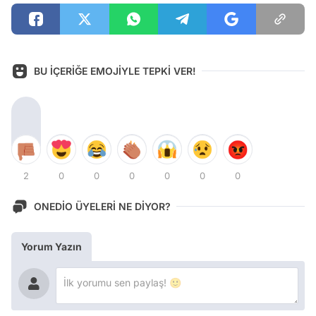
BU İÇERİĞE EMOJİYLE TEPKİ VER!
2
0
0
0
0
0
0
ONEDİO ÜYELERİ NE DİYOR?
Yorum Yazın