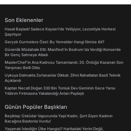
Son Eklenenler
Hasat Başladı! Sadece Kayseri’de Yetişiyor, Lezzetiyle Herkesi
Şaşırtıyor
Gerçek Gurmelere Özel: Bu Yemekler Hangi İlimize Ait?
Güvenlik Müdahale Etti: Manifest'in Bodrum'da Verdiği Konserde
Bir Genç Sahneye Atladı
MasterChef’in Ana Kadrosu Tamamlandı: 20. Önlüğü Kazanan Son
Yarışmacı Belli Oldu
Uykuya Dalmakta Zorlananlar Dikkat: Zihni Rahatlatan Basit Teknik
Açıklandı
Kaptan Necati Doğan 330 Bin Tonluk Dev Geminin Gece Yarısı
Yıldırım Fırtınasına Yakalandığı Anları Paylaştı
Günün Popüler Başlıkları
Beşiktaş-Üsküdar Vapurunda Yaşlı Kadın, Şort Giyen Kadının
Bacağına Bastonla Vurdu!
Yaşamak İstediğin Ülke Hangisi? Haritadaki Yerini Değil,