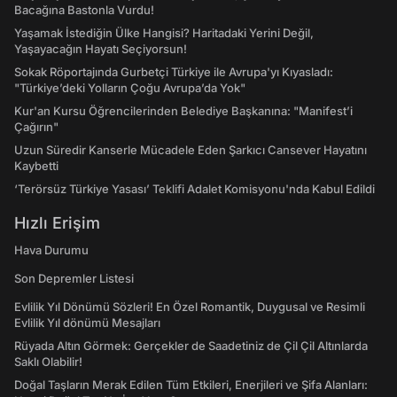
Bacağına Bastonla Vurdu!
Yaşamak İstediğin Ülke Hangisi? Haritadaki Yerini Değil,
Yaşayacağın Hayatı Seçiyorsun!
Sokak Röportajında Gurbetçi Türkiye ile Avrupa'yı Kıyasladı:
"Türkiye’deki Yolların Çoğu Avrupa’da Yok"
Kur'an Kursu Öğrencilerinden Belediye Başkanına: "Manifest’i
Çağırın"
Uzun Süredir Kanserle Mücadele Eden Şarkıcı Cansever Hayatını
Kaybetti
‘Terörsüz Türkiye Yasası’ Teklifi Adalet Komisyonu'nda Kabul Edildi
Hızlı Erişim
Hava Durumu
Son Depremler Listesi
Evlilik Yıl Dönümü Sözleri! En Özel Romantik, Duygusal ve Resimli
Evlilik Yıl dönümü Mesajları
Rüyada Altın Görmek: Gerçekler de Saadetiniz de Çil Çil Altınlarda
Saklı Olabilir!
Doğal Taşların Merak Edilen Tüm Etkileri, Enerjileri ve Şifa Alanları: