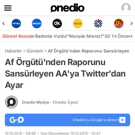
Güncel Konular
Bastonla Vurdu!
"Manyak Mısınız?"
30 Yıl Önce👀
Haberler
Gündem
Af Örgütü'nden Raporunu Sansürleyen AA
Af Örgütü'nden Raporunu
Sansürleyen AA'ya Twitter'dan
Ayar
Onedio Medya
- Onedio Üyesi
Onedio’yu Google'a ekleyin
10.12.2015 - 09:48
Son Güncelleme: 10.12.2015 - 10:47