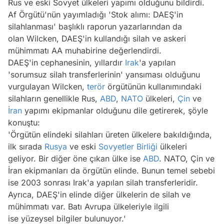
Rus ve eski Sovyet ülkeleri yapımı olduğunu bildirdi.
Af Örgütü'nün yayımladığı 'Stok alımı: DAEŞ'in
silahlanması' başlıklı raporun yazarlarından da
olan Wilcken, DAEŞ'in kullandığı silah ve askeri
mühimmatı AA muhabirine değerlendirdi.
DAEŞ'in cephanesinin, yıllardır
Irak
'a yapılan
'sorumsuz silah transferlerinin' yansıması olduğunu
vurgulayan Wilcken,
terör
örgütünün kullanımındaki
silahların genellikle Rus,
ABD
,
NATO
ülkeleri,
Çin
ve
İran
yapımı ekipmanlar olduğunu dile getirerek, şöyle
konuştu:
'Örgütün elindeki silahları üreten ülkelere bakıldığında,
ilk sırada
Rusya
ve eski
Sovyetler Birliği
ülkeleri
geliyor. Bir diğer öne çıkan ülke ise
ABD
. NATO, Çin ve
İran ekipmanları da örgütün elinde. Bunun temel sebebi
ise 2003 sonrası Irak'a yapılan silah transferleridir.
Ayrıca, DAEŞ'in elinde diğer ülkelerin de silah ve
mühimmatı var. Batı Avrupa ülkeleriyle ilgili
ise yüzeysel bilgiler bulunuyor.'