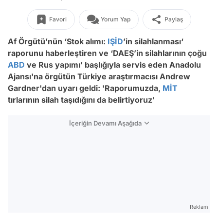
Favori
Yorum Yap
Paylaş
Af Örgütü’nün
‘Stok alımı:
IŞİD
’in silahlanması‘
raporunu haberleştiren ve
‘DAEŞ’in silahlarının çoğu
ABD
ve Rus yapımı’
başlığıyla servis eden Anadolu
Ajansı'na
örgütün Türkiye araştırmacısı
Andrew
Gardner'dan uyarı geldi: '
Raporumuzda,
MİT
tırlarının silah taşıdığını da belirtiyoruz'
İçeriğin Devamı Aşağıda
Reklam