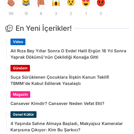
99
15
8
3
2
1
0
En Yeni İçerikler!
Video
Ali Rıza Bey Yıllar Sonra O Evde! Halil Ergün 16 Yıl Sonra
Yaprak Dökümü'nün Çekildiği Konağa Gitti
Gündem
Suça Sürüklenen Çocuklara İlişkin Kanun Teklifi
TBMM'de Kabul Edilerek Yasalaştı
Magazin
Cansever Kimdir? Cansever Neden Vefat Etti?
Genel Kültür
4 Yaşında Sahne Almaya Başladı, Makyajsız Kameralar
Karşısına Çıkıyor: Kim Bu Şarkıcı?