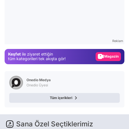
Video
Test
Reklam
Gündem
Keşfet
ile ziyaret ettiğin
Magazin
tüm kategorileri tek akışta gör!
Video
Test
Onedio Medya
Onedio Üyesi
Tüm içerikleri
Sana Özel Seçtiklerimiz