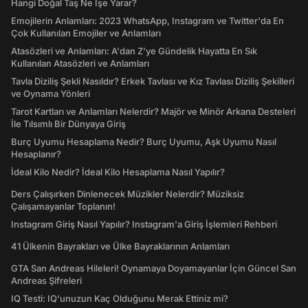
Hangi Doğal Taş Ne İşe Yarar?
Emojilerin Anlamları: 2023 WhatsApp, Instagram ve Twitter'da En
Çok Kullanılan Emojiler ve Anlamları
Atasözleri ve Anlamları: A'dan Z'ye Gündelik Hayatta En Sık
Kullanılan Atasözleri ve Anlamları
Tavla Diziliş Şekli Nasıldır? Erkek Tavlası ve Kız Tavlası Diziliş Şekilleri
ve Oynama Yönleri
Tarot Kartları ve Anlamları Nelerdir? Majör ve Minör Arkana Desteleri
İle Tılsımlı Bir Dünyaya Giriş
Burç Uyumu Hesaplama Nedir? Burç Uyumu, Aşk Uyumu Nasıl
Hesaplanır?
İdeal Kilo Nedir? İdeal Kilo Hesaplama Nasıl Yapılır?
Ders Çalışırken Dinlenecek Müzikler Nelerdir? Müziksiz
Çalışamayanlar Toplanın!
Instagram Giriş Nasıl Yapılır? Instagram'a Giriş İşlemleri Rehberi
41 Ülkenin Bayrakları ve Ülke Bayraklarının Anlamları
GTA San Andreas Hileleri! Oynamaya Doyamayanlar İçin Güncel San
Andreas Şifreleri
IQ Testi: IQ'unuzun Kaç Olduğunu Merak Ettiniz mi?