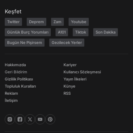
Keşfet
Twitter
Deprem
Zam
Youtube
Günlük Burç Yorumları
A101
Tiktok
Son Dakika
Bugün Ne Pişirsem
Gezilecek Yerler
Hakkımızda
Kariyer
Geri Bildirim
Kullanıcı Sözleşmesi
Gizlilik Politikası
Yayın İlkeleri
Topluluk Kuralları
Künye
Reklam
RSS
İletişim