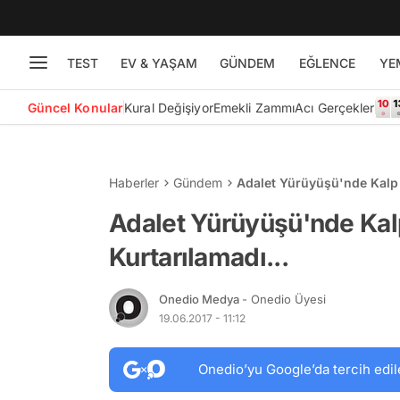
TEST
EV & YAŞAM
GÜNDEM
EĞLENCE
YE
Güncel Konular
Kural Değişiyor
Emekli Zammı
Acı Gerçekler
Haberler
Gündem
Adalet Yürüyüşü'nde Kalp K
Adalet Yürüyüşü'nde Kalp
Kurtarılamadı...
Onedio Medya
- Onedio Üyesi
19.06.2017 - 11:12
Onedio’yu Google’da tercih edil