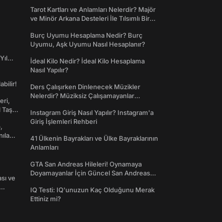
Tarot Kartları ve Anlamları Nelerdir? Majör
ve Minör Arkana Desteleri İle Tılsımlı Bir
Dünyaya Giriş
Burç Uyumu Hesaplama Nedir? Burç
Uyumu, Aşk Uyumu Nasıl Hesaplanır?
Yıl
İdeal Kilo Nedir? İdeal Kilo Hesaplama
Nasıl Yapılır?
abilir!
Ders Çalışırken Dinlenecek Müzikler
Nelerdir? Müziksiz Çalışamayanlar
eri,
Toplanın!
l Taş
Instagram Giriş Nasıl Yapılır? Instagram'a
Giriş İşlemleri Rehberi
,
nılan
41 Ülkenin Bayrakları ve Ülke Bayraklarının
Anlamları
GTA San Andreas Hileleri! Oynamaya
Doyamayanlar İçin Güncel San Andreas
ası ve
Şifreleri
IQ Testi: IQ'unuzun Kaç Olduğunu Merak
Ettiniz mi?