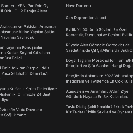
t Sonucu: YENİ Parti'nin Oy
Hava Durumu
lli Oldu, CHP Barajın Altına
Son Depremler Listesi
 Arabistan ve Pakistan Arasında
Evlilik Yıl Dönümü Sözleri! En Özel
laşması: Birine Yapılan Saldırı
Romantik, Duygusal ve Resimli Evlilik 
Yapılmış Sayılacak
dönümü Mesajları
Rüyada Altın Görmek: Gerçekler de
an Kaya’nın Konuşanlar
Saadetiniz de Çil Çil Altınlarda Saklı Ol
na Katılan Seyirci Gözaltına
nır Dışı Edildi
Doğal Taşların Merak Edilen Tüm Etkil
Enerjileri ve Şifa Alanları: Hangi Doğa
 Fatih Atik'ten Çarpıcı İddia:
Ne İşe Yarar?
Yasa Selahattin Demirtaş'ı
Emojilerin Anlamları: 2023 WhatsApp
r
Instagram ve Twitter'da En Çok Kulla
Emojiler ve Anlamları
una Kur'an-ı Kerim Dinletiliyor:
Atasözleri ve Anlamları: A'dan Z'ye
 Alışkanlık, O İlimizde 24 Saat
Gündelik Hayatta En Sık Kullanılan
diyor
Atasözleri ve Anlamları
Tavla Diziliş Şekli Nasıldır? Erkek Tavl
Özbek'in Veda Davetine
Kız Tavlası Diziliş Şekilleri ve Oynama
en Soğuk Yanıt
Yönleri