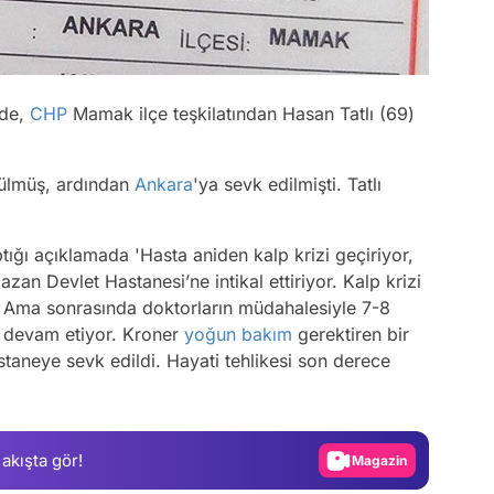
nde,
CHP
Mamak ilçe teşkilatından Hasan Tatlı (69)
rülmüş, ardından
Ankara
'ya sevk edilmişti. Tatlı
ığı açıklamada 'Hasta aniden kalp krizi geçiriyor,
zan Devlet Hastanesi’ne intikal ettiriyor. Kalp krizi
 Ama sonrasında doktorların müdahalesiyle 7-8
i devam etiyor. Kroner
yoğun bakım
gerektiren bir
Video
taneye sevk edildi. Hayati tehlikesi son derece
Test
Gündem
 akışta gör!
Magazin