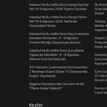
İstanbul'da Bu Hafta Sonu Hangi Oyunlar
İlk Anke
Var? 8-9 Ağustos 2026 Tiyatro Oyunları
Oranı Be
Düştü!
İstanbul'da Bu Hafta Sonu Hangi Filmler
Var? 8-9 Ağustos 2026 Tarihinde
Türkiye,
Vizyondaki Filmler
Mekke An
Hepsine 
İstanbul'da Bu Hafta Sonu Kaçırmamanız
Gereken Konserler: 8 - 9 Ağustos
Hasan C
Günleri Müziğe Doyamayacaksınız!
Programı
Alınıp Sı
İstanbul'da Bu Hafta Sonu Çocuklarla
Yapılacak Etkinlikler: 8 - 9 Ağustos
Gazeteci
Ailenize Çok İyi Gelecek!
Çerçeve 
Kapsıyo
ATV Dizisinin Çekimlerinin Durmasından
2 Reytinge Düşen Diziye TV Dünyasında
İçme Suy
Bugün Yaşananlar
31 Yıllık
Devam E
Nagihan Karadere'den Survivor İtirafı!
"Ölene Kadar Giderim"
Dursun 
Icardi'd
Keşfet