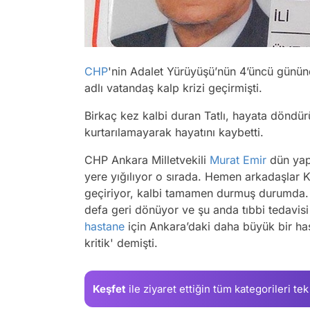
CHP
'nin Adalet Yürüyüşü’nün 4’üncü günü
adlı vatandaş kalp krizi geçirmişti.
Birkaç kez kalbi duran Tatlı, hayata döndü
kurtarılamayarak hayatını kaybetti.
CHP Ankara Milletvekili
Murat Emir
dün yapt
yere yığılıyor o sırada. Hemen arkadaşlar Ka
geçiriyor, kalbi tamamen durmuş durumda.
defa geri dönüyor ve şu anda tıbbi tedavis
hastane
için Ankara’daki daha büyük bir has
kritik' demişti.
Keşfet
ile ziyaret ettiğin
tüm kategorileri tek