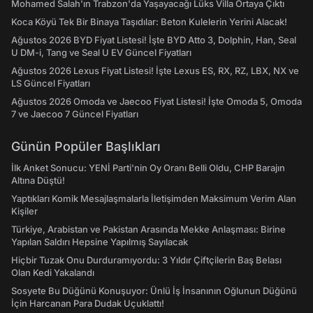
Mohamed Salah'ın Trabzon'da Yaşayacağı Lüks Villa Ortaya Çıktı
Koca Köyü Tek Bir Binaya Taşıdılar: Beton Kulelerin Yerini Alacak!
Ağustos 2026 BYD Fiyat Listesi! İşte BYD Atto 3, Dolphin, Han, Seal
U DM-i, Tang ve Seal U EV Güncel Fiyatları
Ağustos 2026 Lexus Fiyat Listesi! İşte Lexus ES, RX, RZ, LBX, NX ve
LS Güncel Fiyatları
Ağustos 2026 Omoda ve Jaecoo Fiyat Listesi! İşte Omoda 5, Omoda
7 ve Jaecoo 7 Güncel Fiyatları
Günün Popüler Başlıkları
İlk Anket Sonucu: YENİ Parti'nin Oy Oranı Belli Oldu, CHP Barajın
Altına Düştü!
Yaptıkları Komik Mesajlaşmalarla İletişimden Maksimum Verim Alan
Kişiler
Türkiye, Arabistan ve Pakistan Arasında Mekke Anlaşması: Birine
Yapılan Saldırı Hepsine Yapılmış Sayılacak
Hiçbir Tuzak Onu Durduramıyordu: 3 Yıldır Çiftçilerin Baş Belası
Olan Kedi Yakalandı
Sosyete Bu Düğünü Konuşuyor: Ünlü İş İnsanının Oğlunun Düğünü
İçin Harcanan Para Dudak Uçuklattı!