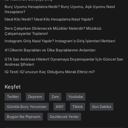
Burç Uyumu Hesaplama Nedir? Burç Uyumu, Aşk Uyumu Nasıl
Hesaplanır?
İdeal Kilo Nedir? İdeal Kilo Hesaplama Nasıl Yapılır?
Ders Çalışırken Dinlenecek Müzikler Nelerdir? Müziksiz
Çalışamayanlar Toplanın!
Instagram Giriş Nasıl Yapılır? Instagram'a Giriş İşlemleri Rehberi
41 Ülkenin Bayrakları ve Ülke Bayraklarının Anlamları
GTA San Andreas Hileleri! Oynamaya Doyamayanlar İçin Güncel San
Andreas Şifreleri
IQ Testi: IQ'unuzun Kaç Olduğunu Merak Ettiniz mi?
Keşfet
Twitter
Deprem
Zam
Youtube
Günlük Burç Yorumları
A101
Tiktok
Son Dakika
Bugün Ne Pişirsem
Gezilecek Yerler