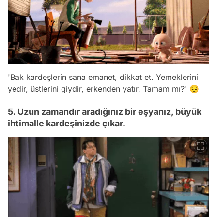
'Bak kardeşlerin sana emanet, dikkat et. Yemeklerini
yedir, üstlerini giydir, erkenden yatır. Tamam mı?' 😔
5. Uzun zamandır aradığınız bir eşyanız, büyük
ihtimalle kardeşinizde çıkar.