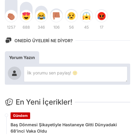
1257
688
346
106
56
45
17
ONEDİO ÜYELERİ NE DİYOR?
Yorum Yazın
En Yeni İçerikler!
Gündem
Baş Dönmesi Şikayetiyle Hastaneye Gitti Dünyadaki
68’inci Vaka Oldu