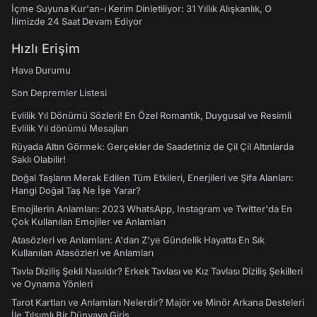
İçme Suyuna Kur'an-ı Kerim Dinletiliyor: 31 Yıllık Alışkanlık, O
İlimizde 24 Saat Devam Ediyor
Hızlı Erişim
Hava Durumu
Son Depremler Listesi
Evlilik Yıl Dönümü Sözleri! En Özel Romantik, Duygusal ve Resimli
Evlilik Yıl dönümü Mesajları
Rüyada Altın Görmek: Gerçekler de Saadetiniz de Çil Çil Altınlarda
Saklı Olabilir!
Doğal Taşların Merak Edilen Tüm Etkileri, Enerjileri ve Şifa Alanları:
Hangi Doğal Taş Ne İşe Yarar?
Emojilerin Anlamları: 2023 WhatsApp, Instagram ve Twitter'da En
Çok Kullanılan Emojiler ve Anlamları
Atasözleri ve Anlamları: A'dan Z'ye Gündelik Hayatta En Sık
Kullanılan Atasözleri ve Anlamları
Tavla Diziliş Şekli Nasıldır? Erkek Tavlası ve Kız Tavlası Diziliş Şekilleri
ve Oynama Yönleri
Tarot Kartları ve Anlamları Nelerdir? Majör ve Minör Arkana Desteleri
İle Tılsımlı Bir Dünyaya Giriş