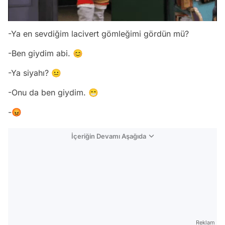
-Ya en sevdiğim lacivert gömleğimi gördün mü?
-Ben giydim abi. 😊
-Ya siyahı? 😐
-Onu da ben giydim. 😁
-😡
İçeriğin Devamı Aşağıda
Reklam