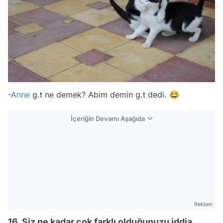
-
Anne
g.t ne demek? Abim demin g.t dedi. 😂
İçeriğin Devamı Aşağıda
Reklam
16. Siz ne kadar çok farklı olduğunuzu iddia