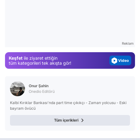
Video
Test
Gündem
Magazin
Reklam
Video
Keşfet
ile ziyaret ettiğin
Test
tüm kategorileri tek akışta gör!
Onur Şahin
Onedio Editörü
Kalbi Kırıklar Bankası'nda part time çıkıkçı - Zaman yolcusu - Eski
bayram övücü
Tüm içerikleri