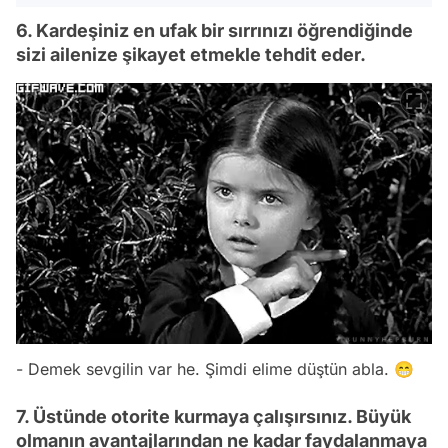
6. Kardeşiniz en ufak bir sırrınızı öğrendiğinde
sizi ailenize şikayet etmekle tehdit eder.
- Demek sevgilin var he. Şimdi elime düştün abla. 😁
7. Üstünde otorite kurmaya çalışırsınız. Büyük
olmanın avantajlarından ne kadar faydalanmaya