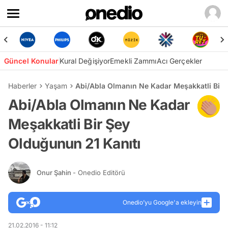
Güncel Konular
Kural Değişiyor
Emekli Zammı
Acı Gerçekler
Haberler
Yaşam
Abi/Abla Olmanın Ne Kadar Meşakkatli Bir 
Abi/Abla Olmanın Ne Kadar
Meşakkatli Bir Şey
Olduğunun 21 Kanıtı
Onur Şahin
- Onedio Editörü
Onedio’yu Google'a ekleyin
21.02.2016 - 11:12