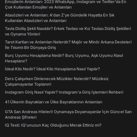
Emojilerin Anlamları: 2023 WhatsApp, Instagram ve Twitter'da En
Çok Kullanılan Emojiler ve Anlamları
Atasözleri ve Anlamları: A'dan Z'ye Gündelik Hayatta En Sık
Kullanılan Atasözleri ve Anlamları
Tavla Diziliş Şekli Nasıldır? Erkek Tavlası ve Kız Tavlası Diziliş Şekilleri
ve Oynama Yönleri
Tarot Kartları ve Anlamları Nelerdir? Majör ve Minör Arkana Desteleri
İle Tılsımlı Bir Dünyaya Giriş
Burç Uyumu Hesaplama Nedir? Burç Uyumu, Aşk Uyumu Nasıl
Hesaplanır?
İdeal Kilo Nedir? İdeal Kilo Hesaplama Nasıl Yapılır?
Ders Çalışırken Dinlenecek Müzikler Nelerdir? Müziksiz
Çalışamayanlar Toplanın!
Instagram Giriş Nasıl Yapılır? Instagram'a Giriş İşlemleri Rehberi
41 Ülkenin Bayrakları ve Ülke Bayraklarının Anlamları
GTA San Andreas Hileleri! Oynamaya Doyamayanlar İçin Güncel San
Andreas Şifreleri
IQ Testi: IQ'unuzun Kaç Olduğunu Merak Ettiniz mi?