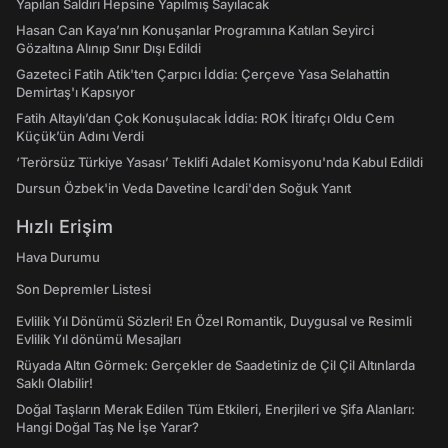
Yapılan Saldırı Hepsine Yapılmış Sayılacak
Hasan Can Kaya’nın Konuşanlar Programına Katılan Seyirci
Gözaltına Alınıp Sınır Dışı Edildi
Gazeteci Fatih Atik'ten Çarpıcı İddia: Çerçeve Yasa Selahattin
Demirtaş'ı Kapsıyor
Fatih Altaylı’dan Çok Konuşulacak İddia: ROK İtirafçı Oldu Cem
Küçük’ün Adını Verdi
‘Terörsüz Türkiye Yasası’ Teklifi Adalet Komisyonu'nda Kabul Edildi
Dursun Özbek'in Veda Davetine Icardi'den Soğuk Yanıt
Hızlı Erişim
Hava Durumu
Son Depremler Listesi
Evlilik Yıl Dönümü Sözleri! En Özel Romantik, Duygusal ve Resimli
Evlilik Yıl dönümü Mesajları
Rüyada Altın Görmek: Gerçekler de Saadetiniz de Çil Çil Altınlarda
Saklı Olabilir!
Doğal Taşların Merak Edilen Tüm Etkileri, Enerjileri ve Şifa Alanları:
Hangi Doğal Taş Ne İşe Yarar?