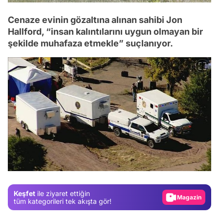
Cenaze evinin gözaltına alınan sahibi Jon
Hallford, “insan kalıntılarını uygun olmayan bir
şekilde muhafaza etmekle” suçlanıyor.
Video
Test
Gündem
Keşfet
ile ziyaret ettiğin
Magazin
tüm kategorileri tek akışta gör!
Video