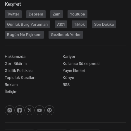
Keşfet
Twitter
Deprem
Zam
Youtube
Günlük Burç Yorumları
A101
Tiktok
Son Dakika
Bugün Ne Pişirsem
Gezilecek Yerler
Hakkımızda
Kariyer
Geri Bildirim
Kullanıcı Sözleşmesi
Gizlilik Politikası
Yayın İlkeleri
Topluluk Kuralları
Künye
Reklam
RSS
İletişim