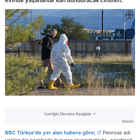
evinde yaşananlar kan donduracak cinsten.
İçeriğin Devamı Aşağıda
Reklam
BBC Türkçe’de yer alan habere göre;
Penrose adı
verilen bir kasabada bulunan levazımatçıda, cesetlerin