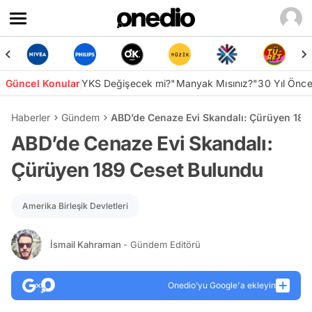
Güncel Konular
YKS Değişecek mi?
"Manyak Mısınız?"
30 Yıl Önc
Haberler
Gündem
ABD’de Cenaze Evi Skandalı: Çürüyen 189
ABD’de Cenaze Evi Skandalı:
Çürüyen 189 Ceset Bulundu
Amerika Birleşik Devletleri
İsmail Kahraman
- Gündem Editörü
Onedio’yu Google'a ekleyin