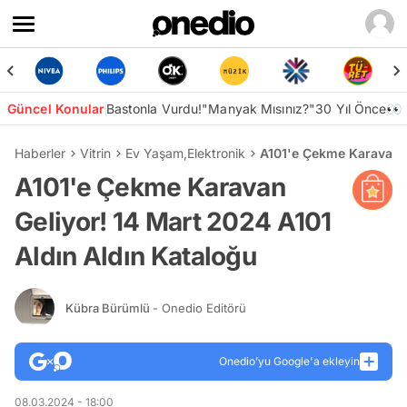
Güncel Konular
Bastonla Vurdu!
"Manyak Mısınız?"
30 Yıl Önce👀
Haberler
Vitrin
Ev Yaşam
,
Elektronik
A101'e Çekme Karavan G
A101'e Çekme Karavan
Geliyor! 14 Mart 2024 A101
Aldın Aldın Kataloğu
Kübra Bürümlü
- Onedio Editörü
Onedio’yu Google'a ekleyin
08.03.2024 - 18:00