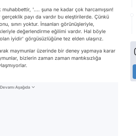
muhabbettir, '.... şuna ne kadar çok harcamışsın!
erçeklik payı da vardır bu eleştirilerde. Çünkü
onu, sınırı yoktur. İnsanları görünüşleriyle,
tikleriyle değerlendirme eğilimi vardır. Hal böyle
ı olan iyidir' görgüsüzlüğüne tez elden ulaşırız.
ıkarak maymunlar üzerinde bir deney yapmaya karar
ymunlar, bizlerin zaman zaman mantıksızlığa
laşmıyorlar.
n Devamı Aşağıda