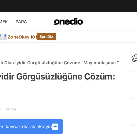
MEK
PARA
ZoneOkey 101
Seri Diz
lı Olan İyidir Görgüsüzlüğüne Çözüm: "Maymunlaşmak"
yidir Görgüsüzlüğüne Çözüm:
5 - 20:55
en kaynak olarak ekleyin