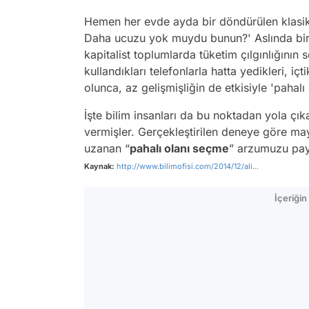
Hemen her evde ayda bir döndürülen klasik 
Daha ucuzu yok muydu bunun?' Aslında bir g
kapitalist toplumlarda tüketim çılgınlığının s
kullandıkları telefonlarla hatta yedikleri, iç
olunca, az gelişmişliğin de etkisiyle 'pahal
İşte bilim insanları da bu noktadan yola ç
vermişler. Gerçekleştirilen deneye göre ma
uzanan “
pahalı olanı seçme
” arzumuzu pay
Kaynak:
http://www.bilimofisi.com/2014/12/ali...
İçeriği