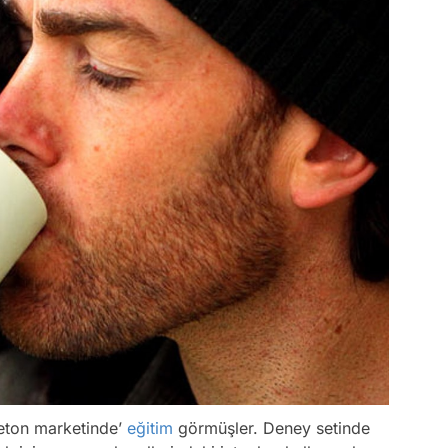
jeton marketinde’
eğitim
görmüşler. Deney setinde