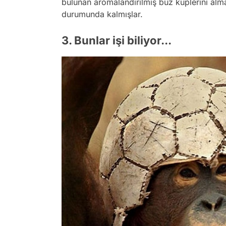
bulunan aromalandırılmış buz küplerini alma
durumunda kalmışlar.
3. Bunlar işi biliyor...