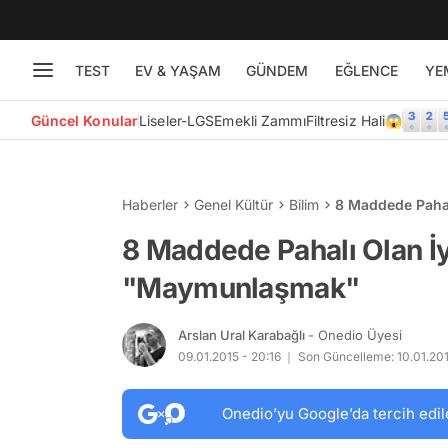
TEST
EV & YAŞAM
GÜNDEM
EĞLENCE
YE
Güncel Konular
Liseler-LGS
Emekli Zammı
Filtresiz Hali😱
Haberler
Genel Kültür
Bilim
8 Maddede Paha
8 Maddede Pahalı Olan İ
"Maymunlaşmak"
Arslan Ural Karabağlı
- Onedio Üyesi
09.01.2015 - 20:16
Son Güncelleme: 10.01.201
Onedio’yu Google’da tercih edil