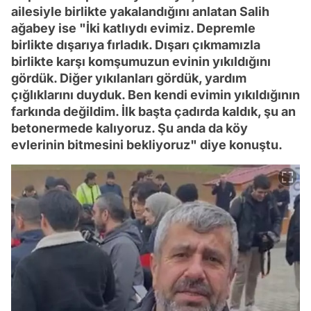
ailesiyle birlikte yakalandığını anlatan Salih
ağabey ise "İki katlıydı evimiz. Depremle
birlikte dışarıya fırladık. Dışarı çıkmamızla
birlikte karşı komşumuzun evinin yıkıldığını
gördük. Diğer yıkılanları gördük, yardım
çığlıklarını duyduk. Ben kendi evimin yıkıldığının
farkında değildim. İlk başta çadırda kaldık, şu an
betonermede kalıyoruz. Şu anda da köy
evlerinin bitmesini bekliyoruz" diye konuştu.