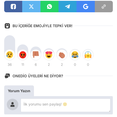
BU İÇERİĞE EMOJİYLE TEPKİ VER!
36
11
6
2
2
0
0
ONEDİO ÜYELERİ NE DİYOR?
Yorum Yazın