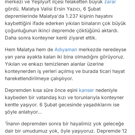
merkezi ve Yeşilyurt ilçesi felaketten büyük
zarar
gördü. Malatya Valisi Ersin Yazıcı, 6 Şubat
depremlerinde Malatya'da 1.237 kişinin hayatını
kaybettiğini ifade ederken yıkılan binaların çok büyük
çoğunluğunun ikinci depremde çöktüğünü aktardı.
Daha sonra konteyner kenti ziyaret ettik.
Hem Malatya hem de
Adıyaman
merkezde neredeyse
yan yana ayakta kalan iki bina olmadığını görüyoruz.
Yıkılan ve enkazı temizlenen alanlar üzerine
konteynerden iş yerleri açılmış ve burada ticari hayat
hareketlendirilmeye çalışılıyor.
Depremden kısa süre önce eşini
kanser
nedeniyle
kaybeden bir vatandaş kızı ve torunlarıyla konteyner
kentte yaşıyor. 6 Şubat gecesinde yaşadıklarını ise
şöyle anlatıyor...
'İnanın depremden sonra bir hayalimiz yok geleceğe
dair bir umudumuz yok, öyle yaşıyoruz. Depremde 12