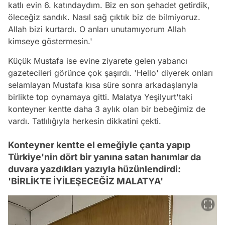
katlı evin 6. katındaydım. Biz en son şehadet getirdik,
öleceğiz sandık. Nasıl sağ çıktık biz de bilmiyoruz.
Allah bizi kurtardı. O anları unutamıyorum Allah
kimseye göstermesin.'
Küçük Mustafa ise evine ziyarete gelen yabancı
gazetecileri görünce çok şaşırdı. 'Hello' diyerek onları
selamlayan Mustafa kısa süre sonra arkadaşlarıyla
birlikte top oynamaya gitti. Malatya Yeşilyurt'taki
konteyner kentte daha 3 aylık olan bir bebeğimiz de
vardı. Tatlılığıyla herkesin dikkatini çekti.
Konteyner kentte el emeğiyle çanta yapıp
Türkiye'nin dört bir yanına satan hanımlar da
duvara yazdıkları yazıyla hüzünlendirdi:
'BİRLİKTE İYİLEŞECEĞİZ MALATYA'