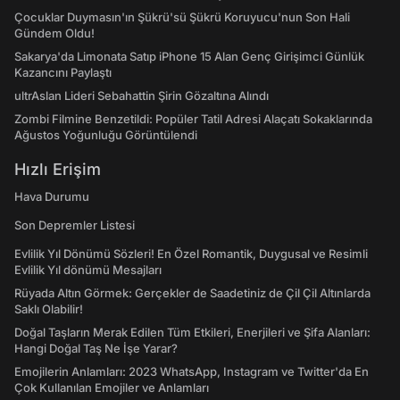
Çocuklar Duymasın'ın Şükrü'sü Şükrü Koruyucu'nun Son Hali
Gündem Oldu!
Sakarya'da Limonata Satıp iPhone 15 Alan Genç Girişimci Günlük
Kazancını Paylaştı
ultrAslan Lideri Sebahattin Şirin Gözaltına Alındı
Zombi Filmine Benzetildi: Popüler Tatil Adresi Alaçatı Sokaklarında
Ağustos Yoğunluğu Görüntülendi
Hızlı Erişim
Hava Durumu
Son Depremler Listesi
Evlilik Yıl Dönümü Sözleri! En Özel Romantik, Duygusal ve Resimli
Evlilik Yıl dönümü Mesajları
Rüyada Altın Görmek: Gerçekler de Saadetiniz de Çil Çil Altınlarda
Saklı Olabilir!
Doğal Taşların Merak Edilen Tüm Etkileri, Enerjileri ve Şifa Alanları:
Hangi Doğal Taş Ne İşe Yarar?
Emojilerin Anlamları: 2023 WhatsApp, Instagram ve Twitter'da En
Çok Kullanılan Emojiler ve Anlamları