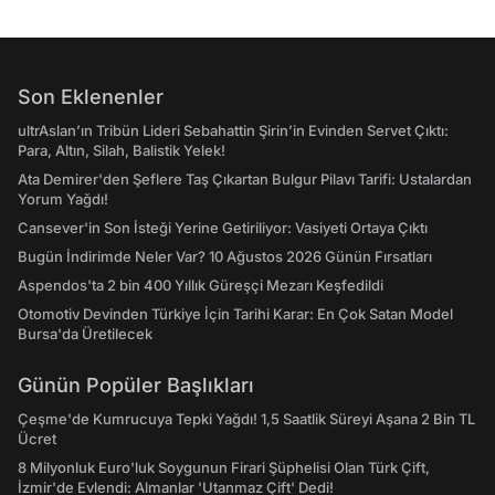
Son Eklenenler
ultrAslan’ın Tribün Lideri Sebahattin Şirin’in Evinden Servet Çıktı:
Para, Altın, Silah, Balistik Yelek!
Ata Demirer'den Şeflere Taş Çıkartan Bulgur Pilavı Tarifi: Ustalardan
Yorum Yağdı!
Cansever'in Son İsteği Yerine Getiriliyor: Vasiyeti Ortaya Çıktı
Bugün İndirimde Neler Var? 10 Ağustos 2026 Günün Fırsatları
Aspendos'ta 2 bin 400 Yıllık Güreşçi Mezarı Keşfedildi
Otomotiv Devinden Türkiye İçin Tarihi Karar: En Çok Satan Model
Bursa'da Üretilecek
Günün Popüler Başlıkları
Çeşme'de Kumrucuya Tepki Yağdı! 1,5 Saatlik Süreyi Aşana 2 Bin TL
Ücret
8 Milyonluk Euro'luk Soygunun Firari Şüphelisi Olan Türk Çift,
İzmir'de Evlendi: Almanlar 'Utanmaz Çift' Dedi!