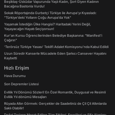
Beşiktaş-Üsküdar Vapurunda Yaşlı Kadın, Şort Giyen Kadının
Bacağına Bastonla Vurdu!
Sokak Röportajında Gurbetçi Türkiye ile Avrupa'yı Kıyasladı:
"Türkiye’deki Yolların Çoğu Avrupa’da Yok"
Yaşamak İstediğin Ülke Hangisi? Haritadaki Yerini Değil,
Yaşayacağın Hayatı Seçiyorsun!
Kur'an Kursu Öğrencilerinden Belediye Başkanına: "Manifest’i
Çağırın"
‘Terörsüz Türkiye Yasası’ Teklifi Adalet Komisyonu'nda Kabul Edildi
Uzun Süredir Kanserle Mücadele Eden Şarkıcı Cansever Hayatını
Kaybetti
Hızlı Erişim
Hava Durumu
Son Depremler Listesi
Evlilik Yıl Dönümü Sözleri! En Özel Romantik, Duygusal ve Resimli
Evlilik Yıl dönümü Mesajları
Rüyada Altın Görmek: Gerçekler de Saadetiniz de Çil Çil Altınlarda
Saklı Olabilir!
Doğal Taşların Merak Edilen Tüm Etkileri, Enerjileri ve Şifa Alanları: