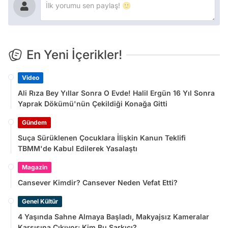
En Yeni İçerikler!
Video
Ali Rıza Bey Yıllar Sonra O Evde! Halil Ergün 16 Yıl Sonra
Yaprak Dökümü'nün Çekildiği Konağa Gitti
Gündem
Suça Sürüklenen Çocuklara İlişkin Kanun Teklifi
TBMM'de Kabul Edilerek Yasalaştı
Magazin
Cansever Kimdir? Cansever Neden Vefat Etti?
Genel Kültür
4 Yaşında Sahne Almaya Başladı, Makyajsız Kameralar
Karşısına Çıkıyor: Kim Bu Şarkıcı?