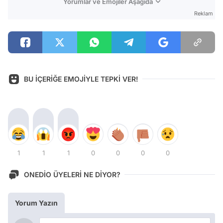
Yorumlar ve Emojiler Aşağıda
Reklam
BU İÇERİĞE EMOJİYLE TEPKİ VER!
1
1
1
0
0
0
0
ONEDİO ÜYELERİ NE DİYOR?
Yorum Yazın