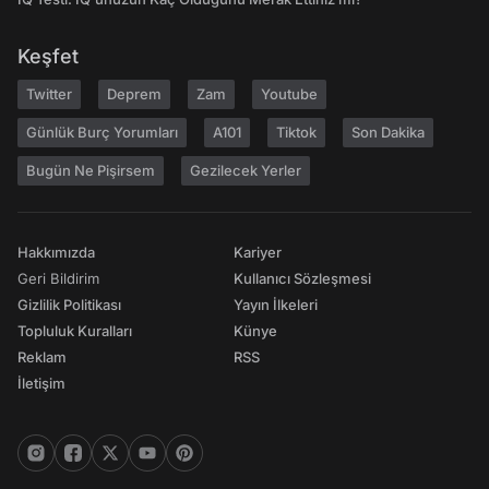
Keşfet
Twitter
Deprem
Zam
Youtube
Günlük Burç Yorumları
A101
Tiktok
Son Dakika
Bugün Ne Pişirsem
Gezilecek Yerler
Hakkımızda
Kariyer
Geri Bildirim
Kullanıcı Sözleşmesi
Gizlilik Politikası
Yayın İlkeleri
Topluluk Kuralları
Künye
Reklam
RSS
İletişim