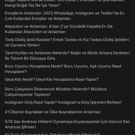
Hangi Doğal Taş Ne İşe Yarar?
Emojilerin Anlamları: 2023 WhatsApp, Instagram ve Twitter'da En
Çok Kullanılan Emojiler ve Anlamları
Atasözleri ve Anlamları: A'dan Z'ye Gündelik Hayatta En Sık
Kullanılan Atasözleri ve Anlamları
Tavla Diziliş Şekli Nasıldır? Erkek Tavlası ve Kız Tavlası Diziliş Şekilleri
ve Oynama Yönleri
Tarot Kartları ve Anlamları Nelerdir? Majör ve Minör Arkana Desteleri
İle Tılsımlı Bir Dünyaya Giriş
Burç Uyumu Hesaplama Nedir? Burç Uyumu, Aşk Uyumu Nasıl
Hesaplanır?
İdeal Kilo Nedir? İdeal Kilo Hesaplama Nasıl Yapılır?
Ders Çalışırken Dinlenecek Müzikler Nelerdir? Müziksiz
Çalışamayanlar Toplanın!
Instagram Giriş Nasıl Yapılır? Instagram'a Giriş İşlemleri Rehberi
41 Ülkenin Bayrakları ve Ülke Bayraklarının Anlamları
GTA San Andreas Hileleri! Oynamaya Doyamayanlar İçin Güncel San
Andreas Şifreleri
IQ Testi: IQ'unuzun Kaç Olduğunu Merak Ettiniz mi?