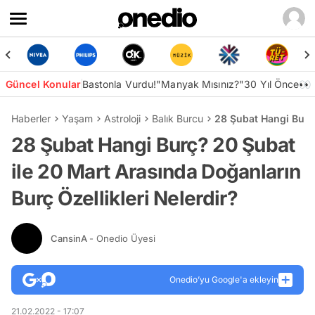
Güncel Konular
Bastonla Vurdu!
"Manyak Mısınız?"
30 Yıl Önce👀
Haberler
Yaşam
Astroloji
Balık Burcu
28 Şubat Hangi Burç?
28 Şubat Hangi Burç? 20 Şubat
ile 20 Mart Arasında Doğanların
Burç Özellikleri Nelerdir?
CansinA
- Onedio Üyesi
Onedio’yu Google'a ekleyin
21.02.2022 - 17:07