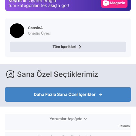
Keşfet
ile ziyaret ettiğin
Magazin
tüm kategorileri tek akışta gör!
Video
Test
CansinA
Onedio Üyesi
Tüm içerikleri
Sana Özel Seçtiklerimiz
Daha Fazla Sana Özel İçerikler
Yorumlar Aşağıda
Reklam