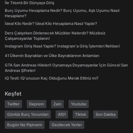
İle Tılsımlı Bir Dünyaya Giriş
Burç Uyumu Hesaplama Nedir? Burç Uyumu, Aşk Uyumu Nasıl
Hesaplanır?
İdeal Kilo Nedir? İdeal Kilo Hesaplama Nasıl Yapılır?
Ders Çalışırken Dinlenecek Müzikler Nelerdir? Müziksiz
Çalışamayanlar Toplanın!
Instagram Giriş Nasıl Yapılır? Instagram'a Giriş İşlemleri Rehberi
41 Ülkenin Bayrakları ve Ülke Bayraklarının Anlamları
GTA San Andreas Hileleri! Oynamaya Doyamayanlar İçin Güncel San
Andreas Şifreleri
IQ Testi: IQ'unuzun Kaç Olduğunu Merak Ettiniz mi?
Keşfet
Twitter
Deprem
Zam
Youtube
Günlük Burç Yorumları
A101
Tiktok
Son Dakika
Bugün Ne Pişirsem
Gezilecek Yerler