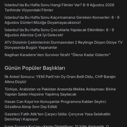
İstanbul'da Bu Hafta Sonu Hangi Filmler Var? 8-9 Ağustos 2026
Tarihinde Vizyondaki Filmler
İstanbul'da Bu Hafta Sonu Kaçırmamanız Gereken Konserler: 8 - 9
Ağustos Günleri Müziğe Doyamayacaksınız!
İstanbul'da Bu Hafta Sonu Çocuklarla Yapılacak Etkinlikler: 8 - 9
Ağustos Ailenize Çok İyi Gelecek!
ATV Dizisinin Çekimlerinin Durmasından 2 Reytinge Düşen Diziye TV
Dünyasında Bugün Yaşananlar
Nagihan Karadere'den Survivor İtirafı! "Ölene Kadar Giderim"
Günün Popüler Başlıkları
İlk Anket Sonucu: YENİ Parti'nin Oy Oranı Belli Oldu, CHP Barajın
Altına Düştü!
Türkiye, Arabistan ve Pakistan Arasında Mekke Anlaşması: Birine
Yapılan Saldırı Hepsine Yapılmış Sayılacak
Hasan Can Kaya’nın Konuşanlar Programına Katılan Seyirci
Gözaltına Alınıp Sınır Dışı Edildi
Gazeteci Fatih Atik'ten Çarpıcı İddia: Çerçeve Yasa Selahattin
Demirtaş'ı Kapsıyor
İçme Suyuna Kur'an-ı Kerim Dinletiliyor: 31 Yıllık Alışkanlık, O