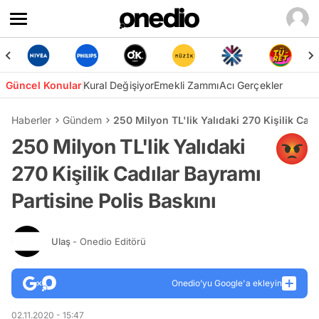
Güncel Konular
Kural Değişiyor
Emekli Zammı
Acı Gerçekler
Haberler
Gündem
250 Milyon TL'lik Yalıdaki 270 Kişilik Cadı
250 Milyon TL'lik Yalıdaki
270 Kişilik Cadılar Bayramı
Partisine Polis Baskını
Ulaş
- Onedio Editörü
Onedio’yu Google'a ekleyin
02.11.2020 - 15:47