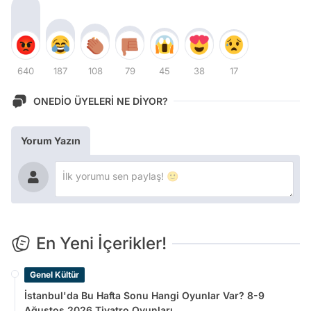
640
187
108
79
45
38
17
ONEDİO ÜYELERİ NE DİYOR?
Yorum Yazın
En Yeni İçerikler!
Genel Kültür
İstanbul'da Bu Hafta Sonu Hangi Oyunlar Var? 8-9
Ağustos 2026 Tiyatro Oyunları