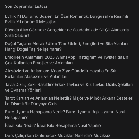
Son Depremler Listesi
Evlilik Yıl Dönümü Sözleri! En Özel Romantik, Duygusal ve Resimli
Evlilik Yıl dönümü Mesajları
Rüyada Altın Görmek: Gerçekler de Saadetiniz de Çil Çil Altınlarda
Saklı Olabilir!
Doğal Taşların Merak Edilen Tüm Etkileri, Enerjileri ve Şifa Alanları:
Hangi Doğal Taş Ne İşe Yarar?
Emojilerin Anlamları: 2023 WhatsApp, Instagram ve Twitter'da En
Çok Kullanılan Emojiler ve Anlamları
Atasözleri ve Anlamları: A'dan Z'ye Gündelik Hayatta En Sık
Kullanılan Atasözleri ve Anlamları
Tavla Diziliş Şekli Nasıldır? Erkek Tavlası ve Kız Tavlası Diziliş Şekilleri
ve Oynama Yönleri
Tarot Kartları ve Anlamları Nelerdir? Majör ve Minör Arkana Desteleri
İle Tılsımlı Bir Dünyaya Giriş
Burç Uyumu Hesaplama Nedir? Burç Uyumu, Aşk Uyumu Nasıl
Hesaplanır?
İdeal Kilo Nedir? İdeal Kilo Hesaplama Nasıl Yapılır?
Ders Çalışırken Dinlenecek Müzikler Nelerdir? Müziksiz