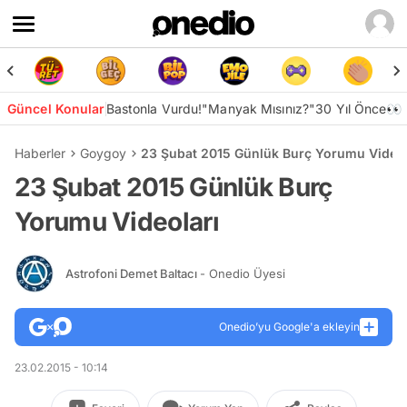
Güncel Konular
Bastonla Vurdu!
"Manyak Mısınız?"
30 Yıl Önce👀
Haberler
Goygoy
23 Şubat 2015 Günlük Burç Yorumu Videol
23 Şubat 2015 Günlük Burç
Yorumu Videoları
Astrofoni Demet Baltacı
- Onedio Üyesi
Onedio’yu Google'a ekleyin
23.02.2015 - 10:14