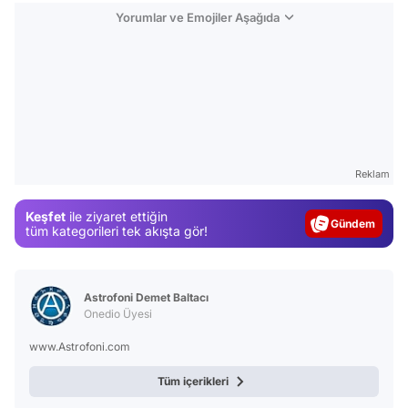
Yorumlar ve Emojiler Aşağıda
Video
Test
Reklam
Gündem
Keşfet
ile ziyaret ettiğin
Magazin
tüm kategorileri tek akışta gör!
Video
Test
Astrofoni Demet Baltacı
Onedio Üyesi
www.Astrofoni.com
Tüm içerikleri