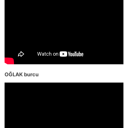
OĞLAK burcu