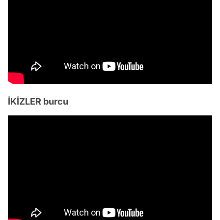
İKİZLER burcu