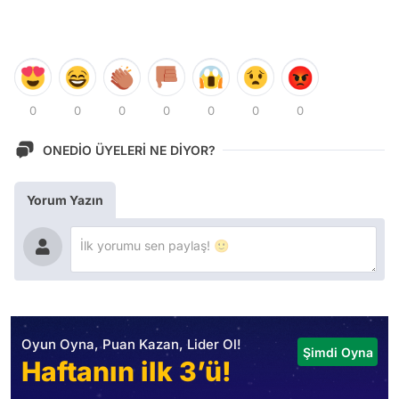
0
0
0
0
0
0
0
ONEDİO ÜYELERİ NE DİYOR?
Yorum Yazın
Oyun Oyna, Puan Kazan, Lider Ol!
Şimdi Oyna
Haftanın ilk 3’ü!