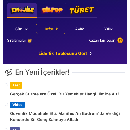
Günlük
Haftalık
Aylık
Yıllık
Sıralamalar 👑
Kazanılan puan
Liderlik Tablosunu Gör!
En Yeni İçerikler!
Test
Gerçek Gurmelere Özel: Bu Yemekler Hangi İlimize Ait?
Video
Güvenlik Müdahale Etti: Manifest'in Bodrum'da Verdiği
Konserde Bir Genç Sahneye Atladı