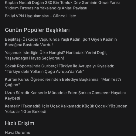
Kaptan Necati Doğan 330 Bin Tonluk Dev Geminin Gece Yarısı
Yıldırım Fırtınasına Yakalandığı Anları Paylaştı
En İyi VPN Uygulamaları - Güncel Liste
Günün Popüler Başlıkları
Beşiktaş-Üsküdar Vapurunda Yaşlı Kadın, Şort Giyen Kadının
Bacağına Bastonla Vurdu!
Yaşamak İstediğin Ülke Hangisi? Haritadaki Yerini Değil,
Yaşayacağın Hayatı Seçiyorsun!
Sokak Röportajında Gurbetçi Türkiye ile Avrupa'yı Kıyasladı:
"Türkiye’deki Yolların Çoğu Avrupa’da Yok"
Kur'an Kursu Öğrencilerinden Belediye Başkanına: "Manifest’i
Çağırın"
Uzun Süredir Kanserle Mücadele Eden Şarkıcı Cansever Hayatını
Kaybetti
Kemerini Takmadığı İçin Uçak Kalkamadı: Küçük Çocuk Yüzünden
Yolcular 1 Gün Bekledi
Hızlı Erişim
Hava Durumu