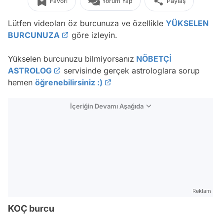
Favori
Yorum Yap
Paylaş
Lütfen videoları öz burcunuza ve özellikle
YÜKSELEN
BURCUNUZA
göre izleyin.
Yükselen burcunuzu bilmiyorsanız
NÖBETÇİ
ASTROLOG
servisinde gerçek astrologlara sorup
hemen
öğrenebilirsiniz :)
İçeriğin Devamı Aşağıda
Reklam
KOÇ burcu