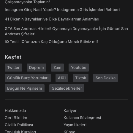
Çalışamayanlar Toplanın!
Instagram Giriş Nasıl Yapılır? Instagram'a Giriş İşlemleri Rehberi
41 Ülkenin Bayrakları ve Ülke Bayraklarının Anlamları
GTA San Andreas Hileleri! Oynamaya Doyamayanlar İçin Güncel San
Andreas Şifreleri
IQ Testi: IQ'unuzun Kaç Olduğunu Merak Ettiniz mi?
Keşfet
Twitter
Deprem
Zam
Youtube
Günlük Burç Yorumları
A101
Tiktok
Son Dakika
Bugün Ne Pişirsem
Gezilecek Yerler
Hakkımızda
Kariyer
Geri Bildirim
Kullanıcı Sözleşmesi
Gizlilik Politikası
Yayın İlkeleri
Topluluk Kuralları
Künye