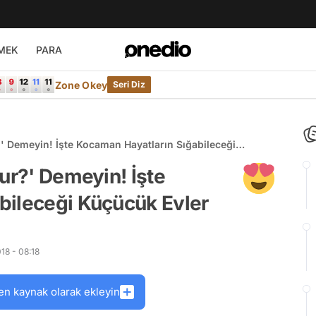
MEK
PARA
Zone Okey
Seri Diz
?' Demeyin! İşte Kocaman Hayatların Sığabileceği
ur?' Demeyin! İşte
bileceği Küçücük Evler
18 - 08:18
en kaynak olarak ekleyin