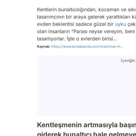
Kentlerin bunaltıcılığından, kocaman ve sık
tasarımcının bir araya gelerek yarattıkları 
evden beklentisi sadece güzel bir
uyku
çeke
olan insanların “Parası neyse vereyim, beni 
tasarlıyorlar. İşte o evlerden birisi…
Kaynak:
https://www.boredpanda.com/maximize-m...
İçeriği
Kentleşmenin artmasıyla başı
giderek bunaltıcı hale gelmeye 