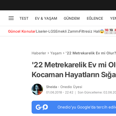
TEST
EV & YAŞAM
GÜNDEM
EĞLENCE
YE
Güncel Konular
Liseler-LGS
Emekli Zammı
Filtresiz Hali😱
Haberler
Yaşam
'22 Metrekarelik Ev mi Olur
Küçücük Evler
'22 Metrekarelik Ev mi Ol
Kocaman Hayatların Sığa
Sheida
- Onedio Üyesi
01.06.2018 - 22:42
Son Güncelleme: 02.06.20
Onedio’yu Google’da tercih edil