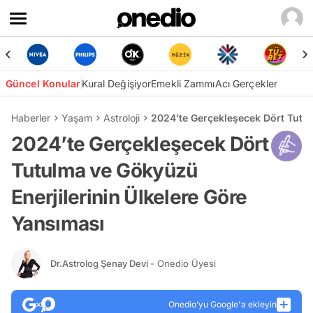
Güncel Konular
Kural Değişiyor
Emekli Zammı
Acı Gerçekler
Haberler
Yaşam
Astroloji
2024’te Gerçekleşecek Dört Tutul
2024’te Gerçekleşecek Dört
Tutulma ve Gökyüzü
Enerjilerinin Ülkelere Göre
Yansıması
Dr.Astrolog Şenay Devi
- Onedio Üyesi
Onedio’yu Google'a ekleyin