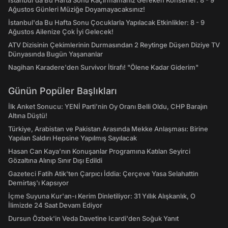
İstanbul'da Bu Hafta Sonu Kaçırmamanız Gereken Konserler: 8 - 9
Ağustos Günleri Müziğe Doyamayacaksınız!
İstanbul'da Bu Hafta Sonu Çocuklarla Yapılacak Etkinlikler: 8 - 9
Ağustos Ailenize Çok İyi Gelecek!
ATV Dizisinin Çekimlerinin Durmasından 2 Reytinge Düşen Diziye TV
Dünyasında Bugün Yaşananlar
Nagihan Karadere'den Survivor İtirafı! "Ölene Kadar Giderim"
Günün Popüler Başlıkları
İlk Anket Sonucu: YENİ Parti'nin Oy Oranı Belli Oldu, CHP Barajın
Altına Düştü!
Türkiye, Arabistan ve Pakistan Arasında Mekke Anlaşması: Birine
Yapılan Saldırı Hepsine Yapılmış Sayılacak
Hasan Can Kaya’nın Konuşanlar Programına Katılan Seyirci
Gözaltına Alınıp Sınır Dışı Edildi
Gazeteci Fatih Atik'ten Çarpıcı İddia: Çerçeve Yasa Selahattin
Demirtaş'ı Kapsıyor
İçme Suyuna Kur'an-ı Kerim Dinletiliyor: 31 Yıllık Alışkanlık, O
İlimizde 24 Saat Devam Ediyor
Dursun Özbek'in Veda Davetine Icardi'den Soğuk Yanıt