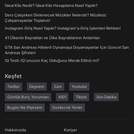
İdeal Kilo Nedir? İdeal Kilo Hesaplama Nasıl Yapılır?
Ders Çalışırken Dinlenecek Müzikler Nelerdir? Müziksiz
Çalışamayanlar Toplanın!
Instagram Giriş Nasıl Yapılır? Instagram'a Giriş İşlemleri Rehberi
41 Ülkenin Bayrakları ve Ülke Bayraklarının Anlamları
GTA San Andreas Hileleri! Oynamaya Doyamayanlar İçin Güncel San
Andreas Şifreleri
IQ Testi: IQ'unuzun Kaç Olduğunu Merak Ettiniz mi?
Keşfet
Twitter
Deprem
Zam
Youtube
Günlük Burç Yorumları
A101
Tiktok
Son Dakika
Bugün Ne Pişirsem
Gezilecek Yerler
Hakkımızda
Kariyer