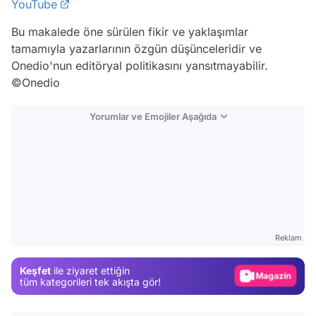
YouTube
Bu makalede öne sürülen fikir ve yaklaşımlar
tamamıyla yazarlarının özgün düşünceleridir ve
Onedio'nun editöryal politikasını yansıtmayabilir.
©Onedio
Yorumlar ve Emojiler Aşağıda
Video
Test
Gündem
Reklam
Magazin
Keşfet
ile ziyaret ettiğin
Video
tüm kategorileri tek akışta gör!
Test