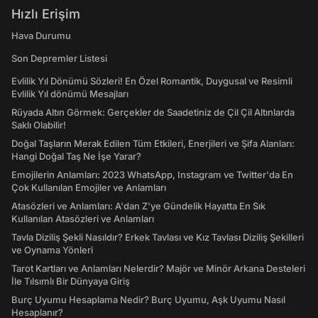
Hızlı Erişim
Hava Durumu
Son Depremler Listesi
Evlilik Yıl Dönümü Sözleri! En Özel Romantik, Duygusal ve Resimli
Evlilik Yıl dönümü Mesajları
Rüyada Altın Görmek: Gerçekler de Saadetiniz de Çil Çil Altınlarda
Saklı Olabilir!
Doğal Taşların Merak Edilen Tüm Etkileri, Enerjileri ve Şifa Alanları:
Hangi Doğal Taş Ne İşe Yarar?
Emojilerin Anlamları: 2023 WhatsApp, Instagram ve Twitter'da En
Çok Kullanılan Emojiler ve Anlamları
Atasözleri ve Anlamları: A'dan Z'ye Gündelik Hayatta En Sık
Kullanılan Atasözleri ve Anlamları
Tavla Diziliş Şekli Nasıldır? Erkek Tavlası ve Kız Tavlası Diziliş Şekilleri
ve Oynama Yönleri
Tarot Kartları ve Anlamları Nelerdir? Majör ve Minör Arkana Desteleri
İle Tılsımlı Bir Dünyaya Giriş
Burç Uyumu Hesaplama Nedir? Burç Uyumu, Aşk Uyumu Nasıl
Hesaplanır?