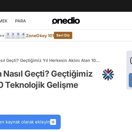
MEK
PARA
e👀
ZoneOkey 101
Seri Diz
ıl Geçti? Geçtiğimiz Yıl Herkesin Aklını Alan 10
 Nasıl Geçti? Geçtiğimiz
10 Teknolojik Gelişme
en kaynak olarak ekleyin