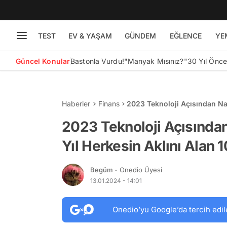
TEST
EV & YAŞAM
GÜNDEM
EĞLENCE
YE
Güncel Konular
Bastonla Vurdu!
"Manyak Mısınız?"
30 Yıl Önc
Haberler
Finans
2023 Teknoloji Açısından Nas
Teknolojik Gelişme
2023 Teknoloji Açısından
Yıl Herkesin Aklını Alan 
Begüm
- Onedio Üyesi
13.01.2024 - 14:01
Onedio’yu Google’da tercih edil