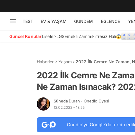
TEST
EV & YAŞAM
GÜNDEM
EĞLENCE
YE
Güncel Konular
Liseler-LGS
Emekli Zammı
Filtresiz Hali😱
Haberler
Yaşam
2022 İlk Cemre Ne Zaman, 
Cemre Düşme Tarihleri!
2022 İlk Cemre Ne Zama
Ne Zaman Isınacak? 202
Şüheda Duran
- Onedio Üyesi
12.02.2022 - 18:55
Onedio’yu Google’da tercih edil