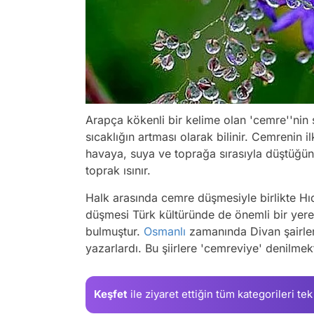
Arapça kökenli bir kelime olan 'cemre''nin s
sıcaklığın artması olarak bilinir. Cemreni
havaya, suya ve toprağa sırasıyla düştüğün
toprak ısınır.
Halk arasında cemre düşmesiyle birlikte Hı
düşmesi Türk kültüründe de önemli bir yere 
bulmuştur.
Osmanlı
zamanında Divan şairleri
yazarlardı. Bu şiirlere 'cemreviye' denilmek
Keşfet
ile ziyaret ettiğin
tüm kategorileri tek