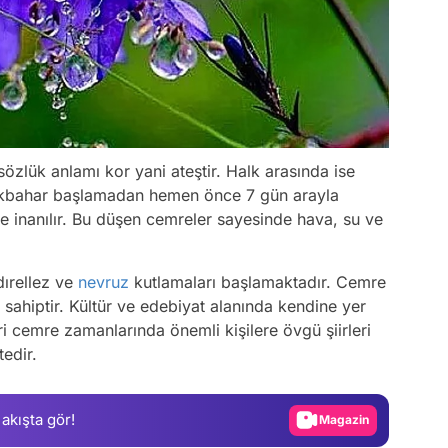
özlük anlamı kor yani ateştir. Halk arasında ise
n ilkbahar başlamadan hemen önce 7 gün arayla
e inanılır. Bu düşen cemreler sayesinde hava, su ve
dırellez ve
nevruz
kutlamaları başlamaktadır. Cemre
Video
sahiptir. Kültür ve edebiyat alanında kendine yer
Test
 cemre zamanlarında önemli kişilere övgü şiirleri
tedir.
Gündem
Magazin
 akışta gör!
Video