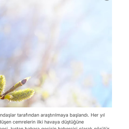
ndaşlar tarafından araştırılmaya başlandı. Her yıl
düşen cemrelerin ilki havaya düştüğüne
esi, kıştan bahara geçişin habercisi olarak görülür.