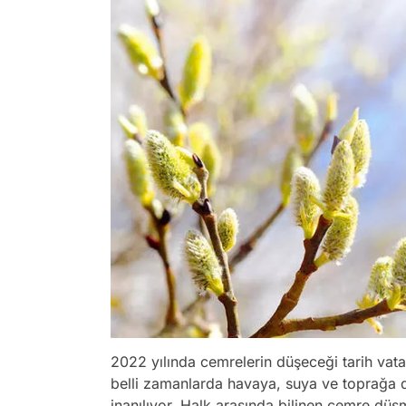
2022 yılında cemrelerin düşeceği tarih vata
belli zamanlarda havaya, suya ve toprağa 
inanılıyor. Halk arasında bilinen cemre düşm