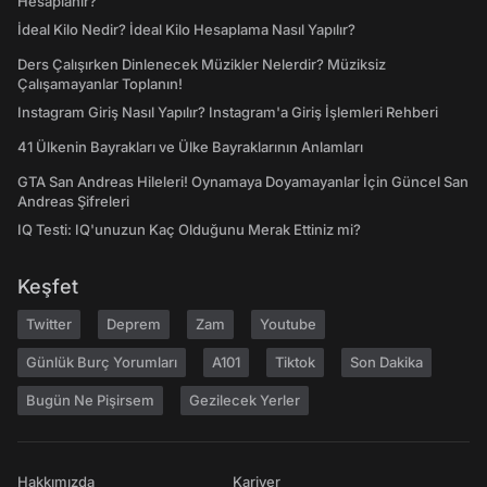
Hesaplanır?
İdeal Kilo Nedir? İdeal Kilo Hesaplama Nasıl Yapılır?
Ders Çalışırken Dinlenecek Müzikler Nelerdir? Müziksiz
Çalışamayanlar Toplanın!
Instagram Giriş Nasıl Yapılır? Instagram'a Giriş İşlemleri Rehberi
41 Ülkenin Bayrakları ve Ülke Bayraklarının Anlamları
GTA San Andreas Hileleri! Oynamaya Doyamayanlar İçin Güncel San
Andreas Şifreleri
IQ Testi: IQ'unuzun Kaç Olduğunu Merak Ettiniz mi?
Keşfet
Twitter
Deprem
Zam
Youtube
Günlük Burç Yorumları
A101
Tiktok
Son Dakika
Bugün Ne Pişirsem
Gezilecek Yerler
Hakkımızda
Kariyer