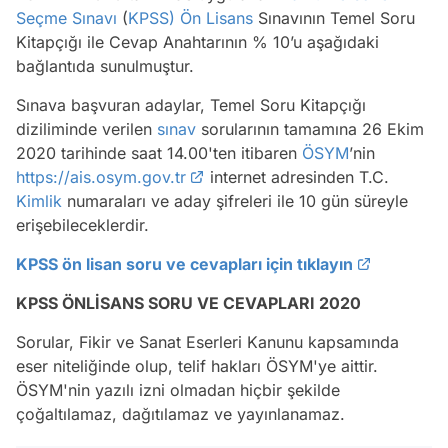
Seçme Sınavı
(
KPSS) Ön Lisans
Sınavının Temel Soru
Kitapçığı ile Cevap Anahtarının % 10’u aşağıdaki
bağlantıda sunulmuştur.
Sınava başvuran adaylar, Temel Soru Kitapçığı
diziliminde verilen
sınav
sorularının tamamına 26 Ekim
2020 tarihinde saat 14.00'ten itibaren
ÖSYM
’nin
https://ais.osym.gov.tr
internet adresinden T.C.
Kimlik
numaraları ve aday şifreleri ile 10 gün süreyle
erişebileceklerdir.
KPSS ön lisan soru ve cevapları için tıklayın
KPSS ÖNLİSANS SORU VE CEVAPLARI 2020
Sorular, Fikir ve Sanat Eserleri Kanunu kapsamında
eser niteliğinde olup, telif hakları ÖSYM'ye aittir.
ÖSYM'nin yazılı izni olmadan hiçbir şekilde
çoğaltılamaz, dağıtılamaz ve yayınlanamaz.