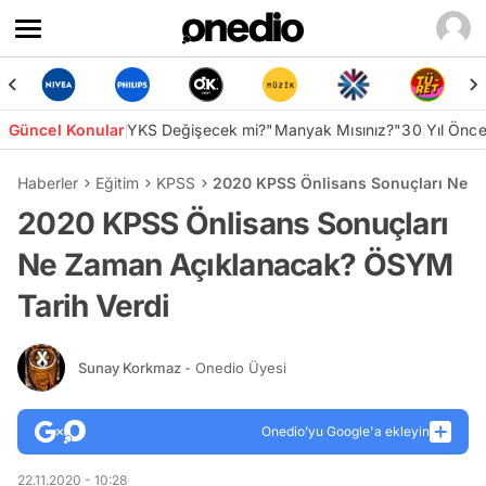
Güncel Konular
YKS Değişecek mi?
"Manyak Mısınız?"
30 Yıl Önc
Haberler
Eğitim
KPSS
2020 KPSS Önlisans Sonuçları Ne Z
2020 KPSS Önlisans Sonuçları
Ne Zaman Açıklanacak? ÖSYM
Tarih Verdi
Sunay Korkmaz
- Onedio Üyesi
Onedio’yu Google'a ekleyin
22.11.2020 - 10:28