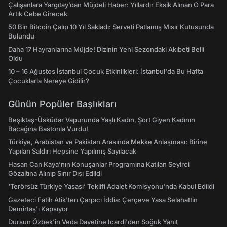
Çalışanlara Yargıtay’dan Müjdeli Haber: Yıllardır Eksik Alınan O Para
Artık Cebe Girecek
50 Bin Bitcoin Çalıp 10 Yıl Sakladı: Serveti Patlamış Mısır Kutusunda
Bulundu
Daha 17 Hayranlarına Müjde! Dizinin Yeni Sezondaki Akıbeti Belli
Oldu
10 – 16 Ağustos İstanbul Çocuk Etkinlikleri: İstanbul'da Bu Hafta
Çocuklarla Nereye Gidilir?
Günün Popüler Başlıkları
Beşiktaş-Üsküdar Vapurunda Yaşlı Kadın, Şort Giyen Kadının
Bacağına Bastonla Vurdu!
Türkiye, Arabistan ve Pakistan Arasında Mekke Anlaşması: Birine
Yapılan Saldırı Hepsine Yapılmış Sayılacak
Hasan Can Kaya’nın Konuşanlar Programına Katılan Seyirci
Gözaltına Alınıp Sınır Dışı Edildi
‘Terörsüz Türkiye Yasası’ Teklifi Adalet Komisyonu'nda Kabul Edildi
Gazeteci Fatih Atik'ten Çarpıcı İddia: Çerçeve Yasa Selahattin
Demirtaş'ı Kapsıyor
Dursun Özbek'in Veda Davetine Icardi'den Soğuk Yanıt