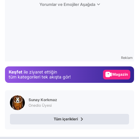
Yorumlar ve Emojiler Aşağıda
Video
Test
Reklam
Gündem
Keşfet
ile ziyaret ettiğin
Magazin
tüm kategorileri tek akışta gör!
Video
Test
Sunay Korkmaz
Onedio Üyesi
Tüm içerikleri