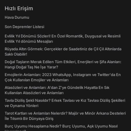
Hızlı Erişim
Hava Durumu
Son Depremler Listesi
Evlilik Yıl Dönümü Sözleri! En Özel Romantik, Duygusal ve Resimli
Evlilik Yıl dönümü Mesajları
Rüyada Altın Görmek: Gerçekler de Saadetiniz de Çil Çil Altınlarda
Saklı Olabilir!
Doğal Taşların Merak Edilen Tüm Etkileri, Enerjileri ve Şifa Alanları:
Hangi Doğal Taş Ne İşe Yarar?
Emojilerin Anlamları: 2023 WhatsApp, Instagram ve Twitter'da En
Çok Kullanılan Emojiler ve Anlamları
Atasözleri ve Anlamları: A'dan Z'ye Gündelik Hayatta En Sık
Kullanılan Atasözleri ve Anlamları
Tavla Diziliş Şekli Nasıldır? Erkek Tavlası ve Kız Tavlası Diziliş Şekilleri
ve Oynama Yönleri
Tarot Kartları ve Anlamları Nelerdir? Majör ve Minör Arkana Desteleri
İle Tılsımlı Bir Dünyaya Giriş
Burç Uyumu Hesaplama Nedir? Burç Uyumu, Aşk Uyumu Nasıl