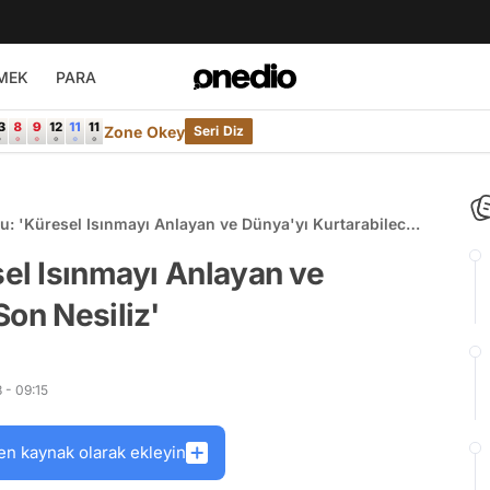
MEK
PARA
Zone Okey
Seri Diz
u: 'Küresel Isınmayı Anlayan ve Dünya'yı Kurtarabilecek
sel Isınmayı Anlayan ve
Son Nesiliz'
 - 09:15
en kaynak olarak ekleyin