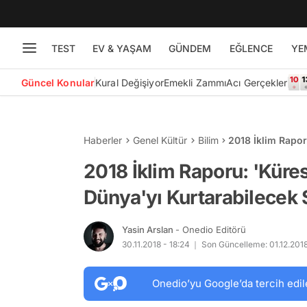
TEST
EV & YAŞAM
GÜNDEM
EĞLENCE
YE
Güncel Konular
Kural Değişiyor
Emekli Zammı
Acı Gerçekler
Haberler
Genel Kültür
Bilim
2018 İklim Rapor
Son Nesiliz'
2018 İklim Raporu: 'Küre
Dünya'yı Kurtarabilecek 
Yasin Arslan
- Onedio Editörü
30.11.2018 - 18:24
Son Güncelleme: 01.12.2018
Onedio’yu Google’da tercih edil