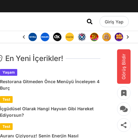
Giriş Yap
Görüş Bildir
En Yeni İçerikler!
Yaşam
Restorana Gitmeden Önce Menüyü İnceleyen 4
Burç
Test
İçgüdüsel Olarak Hangi Hayvan Gibi Hareket
Ediyorsun?
Test
Auranı Çiziyoruz! Senin Enerjin Nasıl