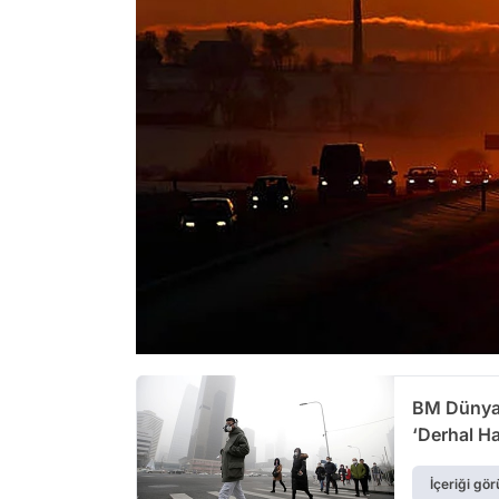
BM Dünyanı
‘Derhal Ha
İçeriği gör