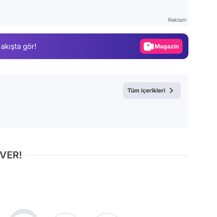
Test
Reklam
Gündem
 akışta gör!
Magazin
Video
Test
Tüm içerikleri
 VER!