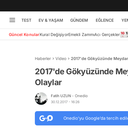
TEST
EV & YAŞAM
GÜNDEM
EĞLENCE
YE
Güncel Konular
Kural Değişiyor
Emekli Zammı
Acı Gerçekler
Haberler
Video
2017'de Gökyüzünde Meydan
2017'de Gökyüzünde Me
Olaylar
Fatih UZUN
- Onedio
30.12.2017 - 16:26
Onedio’yu Google’da tercih edil