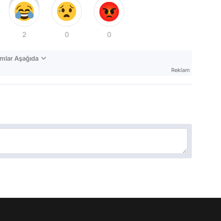
2
0
0
mlar Aşağıda
Reklam