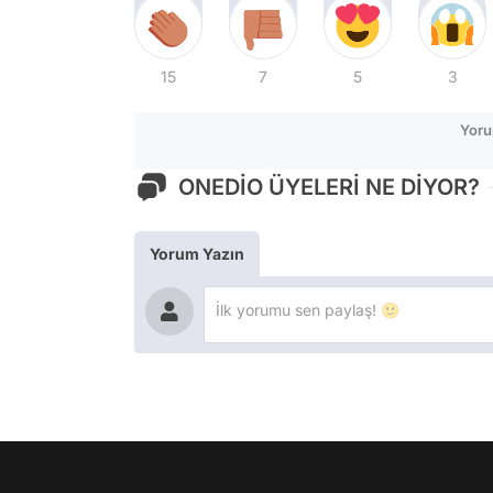
15
7
5
3
Yoru
ONEDİO ÜYELERİ NE DİYOR?
Yorum Yazın