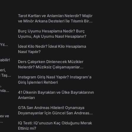
Tarot Kartları ve Anlamları Nelerdir? Majör
ve Minör Arkana Desteleri İle Tılsımlı Bir
Dünyaya Giriş
Burç Uyumu Hesaplama Nedir? Burç
Uyumu, Aşk Uyumu Nasıl Hesaplanır?
Yıl
İdeal Kilo Nedir? İdeal Kilo Hesaplama
Nasıl Yapılır?
abilir!
Ders Çalışırken Dinlenecek Müzikler
Nelerdir? Müziksiz Çalışamayanlar
eri,
Toplanın!
l Taş
Instagram Giriş Nasıl Yapılır? Instagram'a
Giriş İşlemleri Rehberi
,
nılan
41 Ülkenin Bayrakları ve Ülke Bayraklarının
Anlamları
GTA San Andreas Hileleri! Oynamaya
Doyamayanlar İçin Güncel San Andreas
ası ve
Şifreleri
IQ Testi: IQ'unuzun Kaç Olduğunu Merak
Ettiniz mi?