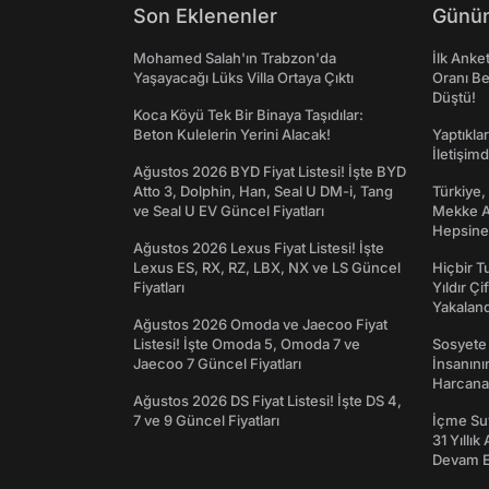
Son Eklenenler
Günün
Mohamed Salah'ın Trabzon'da
İlk Anke
Yaşayacağı Lüks Villa Ortaya Çıktı
Oranı Be
Düştü!
Koca Köyü Tek Bir Binaya Taşıdılar:
Beton Kulelerin Yerini Alacak!
Yaptıkla
İletişim
Ağustos 2026 BYD Fiyat Listesi! İşte BYD
Atto 3, Dolphin, Han, Seal U DM-i, Tang
Türkiye,
ve Seal U EV Güncel Fiyatları
Mekke An
Hepsine 
Ağustos 2026 Lexus Fiyat Listesi! İşte
Lexus ES, RX, RZ, LBX, NX ve LS Güncel
Hiçbir 
Fiyatları
Yıldır Çi
Yakaland
Ağustos 2026 Omoda ve Jaecoo Fiyat
Listesi! İşte Omoda 5, Omoda 7 ve
Sosyete
Jaecoo 7 Güncel Fiyatları
İnsanın
Harcanan
Ağustos 2026 DS Fiyat Listesi! İşte DS 4,
7 ve 9 Güncel Fiyatları
İçme Suy
31 Yıllık
Devam E