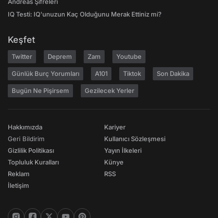
Andreas Şifreleri
IQ Testi: IQ'unuzun Kaç Olduğunu Merak Ettiniz mi?
Keşfet
Twitter
Deprem
Zam
Youtube
Günlük Burç Yorumları
A101
Tiktok
Son Dakika
Bugün Ne Pişirsem
Gezilecek Yerler
Hakkımızda
Kariyer
Geri Bildirim
Kullanıcı Sözleşmesi
Gizlilik Politikası
Yayın İlkeleri
Topluluk Kuralları
Künye
Reklam
RSS
İletişim