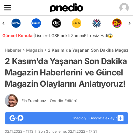
Güncel Konular
Liseler-LGS
Emekli Zammı
Filtresiz Hali😱
Haberler
Magazin
2 Kasım'da Yaşanan Son Dakika Magazin H
2 Kasım'da Yaşanan Son Dakika
Magazin Haberlerini ve Güncel
Magazin Olaylarını Anlatıyoruz!
Ela Frambuaz
- Onedio Editörü
Onedio’yu Google'a ekleyin
02.11.2022 - 11:13
Son Güncelleme: 02.11.2022 - 17:31