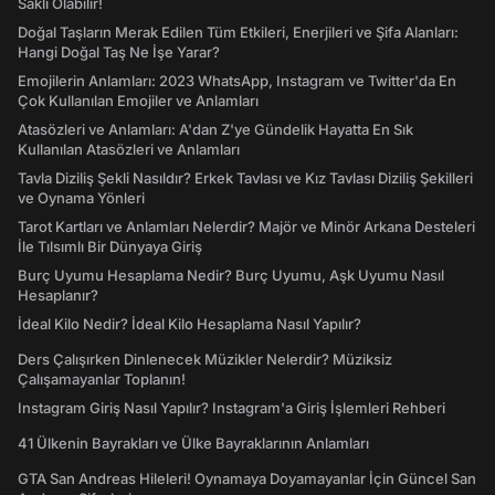
Saklı Olabilir!
Doğal Taşların Merak Edilen Tüm Etkileri, Enerjileri ve Şifa Alanları:
Hangi Doğal Taş Ne İşe Yarar?
Emojilerin Anlamları: 2023 WhatsApp, Instagram ve Twitter'da En
Çok Kullanılan Emojiler ve Anlamları
Atasözleri ve Anlamları: A'dan Z'ye Gündelik Hayatta En Sık
Kullanılan Atasözleri ve Anlamları
Tavla Diziliş Şekli Nasıldır? Erkek Tavlası ve Kız Tavlası Diziliş Şekilleri
ve Oynama Yönleri
Tarot Kartları ve Anlamları Nelerdir? Majör ve Minör Arkana Desteleri
İle Tılsımlı Bir Dünyaya Giriş
Burç Uyumu Hesaplama Nedir? Burç Uyumu, Aşk Uyumu Nasıl
Hesaplanır?
İdeal Kilo Nedir? İdeal Kilo Hesaplama Nasıl Yapılır?
Ders Çalışırken Dinlenecek Müzikler Nelerdir? Müziksiz
Çalışamayanlar Toplanın!
Instagram Giriş Nasıl Yapılır? Instagram'a Giriş İşlemleri Rehberi
41 Ülkenin Bayrakları ve Ülke Bayraklarının Anlamları
GTA San Andreas Hileleri! Oynamaya Doyamayanlar İçin Güncel San