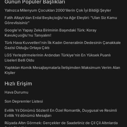
Günün Popüler Başlıkları
Yalnızca Milenyum Çocukları 2000'lilerin Çok İyi Bildiği Şeyler
Fatih Altaylı'dan Erdal Beşikçioğlu'na Ağır Eleştiri: "Ulan Siz Kamu
Görevlisisiniz"
Google'ın Yapay Zeka Biriminin Başındaki Türk: Koray
Kavukçuoğlu'nu Tanıyalım!
Türk Hava Kuvvetleri'nin İlk Kadın Generalinin Dedesinin Çanakkale
Gazisi Olduğu Ortaya Çıktı
LGS Yerleştirmelerinin Ardından Türkiye'nin En Yüksek Puanlı
Liseleri Belli Oldu
Yaptıkları Komik Mesajlaşmalarla İletişimden Maksimum Verim Alan
Kişiler
Hızlı Erişim
Hava Durumu
Son Depremler Listesi
Evlilik Yıl Dönümü Sözleri! En Özel Romantik, Duygusal ve Resimli
Evlilik Yıl dönümü Mesajları
Rüyada Altın Görmek: Gerçekler de Saadetiniz de Çil Çil Altınlarda