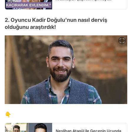
2. Oyuncu Kadir Doğulu'nun nasıl derviş
olduğunu araştırdık!
👇
Neslihan Atagül ile Gecenin Ucunda