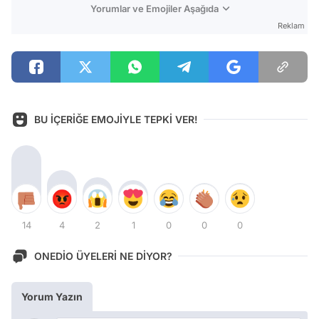
Yorumlar ve Emojiler Aşağıda
Reklam
BU İÇERİĞE EMOJİYLE TEPKİ VER!
14
4
2
1
0
0
0
ONEDİO ÜYELERİ NE DİYOR?
Yorum Yazın