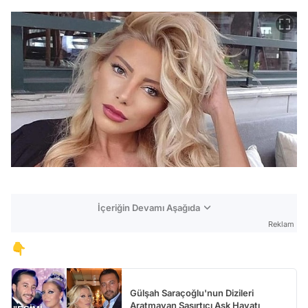
İçeriğin Devamı Aşağıda
Reklam
👇
Gülşah Saraçoğlu'nun Dizileri
Aratmayan Şaşırtıcı Aşk Hayatı