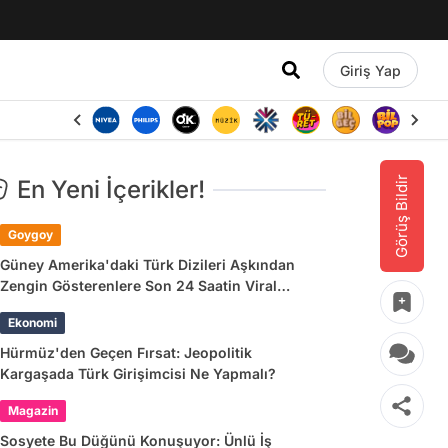
Giriş Yap
Görüş Bildir
En Yeni İçerikler!
Goygoy
Güney Amerika'daki Türk Dizileri Aşkından
Zengin Gösterenlere Son 24 Saatin Viral
Tweetleri
Ekonomi
Hürmüz'den Geçen Fırsat: Jeopolitik
Kargaşada Türk Girişimcisi Ne Yapmalı?
Magazin
Sosyete Bu Düğünü Konuşuyor: Ünlü İş