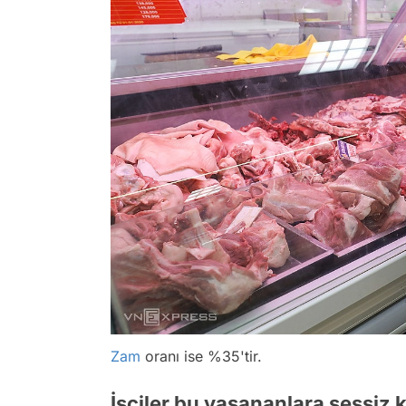
Zam
oranı ise %35'tir.
İşçiler bu yaşananlara sessiz 