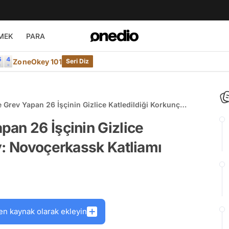
MEK
PARA
ZoneOkey 101
Seri Diz
Grev Yapan 26 İşçinin Gizlice Katledildiği Korkunç
ssk Katliamı
an 26 İşçinin Gizlice
y: Novoçerkassk Katliamı
en kaynak olarak ekleyin