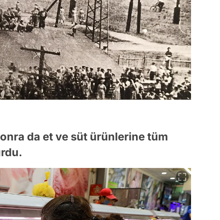
nra da et ve süt ürünlerine tüm
rdu.