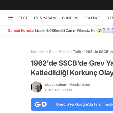
TEST
EV & YAŞAM
GÜNDEM
EĞLENCE
YE
Güncel Konular
Liseler-LGS
Emekli Zammı
Filtresiz Hali😱
Haberler
Genel Kültür
Tarih
1962'de SSCB'de 
Olay: Novoçerka
1962'de SSCB'de Grev Yap
Katledildiği Korkunç Ola
claude cahun
- Onedio Üyesi
29.07.2021 - 08:00
Onedio’yu Google’da tercih edil