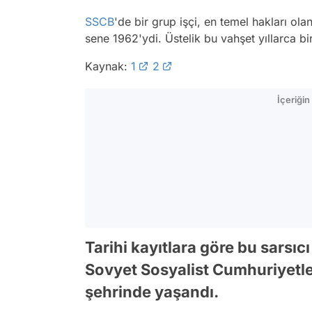
SSCB
'de bir grup işçi, en temel hakları ola
sene 1962'ydi. Üstelik bu vahşet yıllarca bi
Kaynak:
1
2
İçeriği
Tarihi kayıtlara göre bu sarsıc
Sovyet Sosyalist Cumhuriyetle
şehrinde yaşandı.