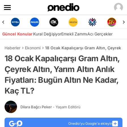
Güncel Konular
Kural Değişiyor
Emekli Zammı
Acı Gerçekler
Haberler
Ekonomi
18 Ocak Kapalıçarşı Gram Altın, Çeyrek Alt
18 Ocak Kapalıçarşı Gram Altın,
Çeyrek Altın, Yarım Altın Anlık
Fiyatları: Bugün Altın Ne Kadar,
Kaç TL?
Dilara Bağcı Peker
- Yaşam Editörü
Onedio’yu Google'a ekleyin