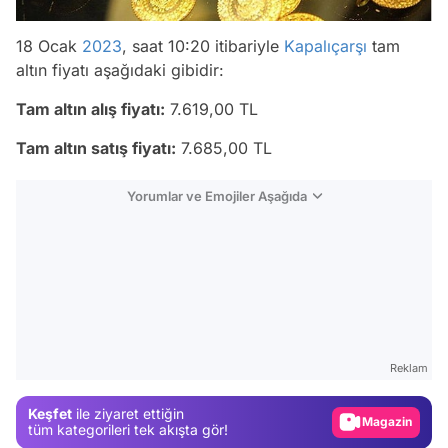
18 Ocak
2023
, saat 10:20 itibariyle
Kapalıçarşı
tam
altın fiyatı aşağıdaki gibidir:
Tam altın alış fiyatı:
7.619,00 TL
Tam altın satış fiyatı:
7.685,00 TL
Yorumlar ve Emojiler Aşağıda
Video
Test
Reklam
Gündem
Keşfet
ile ziyaret ettiğin
Magazin
tüm kategorileri tek akışta gör!