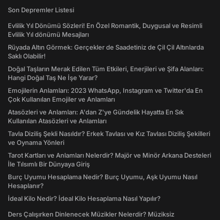
Son Depremler Listesi
Evlilik Yıl Dönümü Sözleri! En Özel Romantik, Duygusal ve Resimli
Evlilik Yıl dönümü Mesajları
Rüyada Altın Görmek: Gerçekler de Saadetiniz de Çil Çil Altınlarda
Saklı Olabilir!
Doğal Taşların Merak Edilen Tüm Etkileri, Enerjileri ve Şifa Alanları:
Hangi Doğal Taş Ne İşe Yarar?
Emojilerin Anlamları: 2023 WhatsApp, Instagram ve Twitter'da En
Çok Kullanılan Emojiler ve Anlamları
Atasözleri ve Anlamları: A'dan Z'ye Gündelik Hayatta En Sık
Kullanılan Atasözleri ve Anlamları
Tavla Diziliş Şekli Nasıldır? Erkek Tavlası ve Kız Tavlası Diziliş Şekilleri
ve Oynama Yönleri
Tarot Kartları ve Anlamları Nelerdir? Majör ve Minör Arkana Desteleri
İle Tılsımlı Bir Dünyaya Giriş
Burç Uyumu Hesaplama Nedir? Burç Uyumu, Aşk Uyumu Nasıl
Hesaplanır?
İdeal Kilo Nedir? İdeal Kilo Hesaplama Nasıl Yapılır?
Ders Çalışırken Dinlenecek Müzikler Nelerdir? Müziksiz