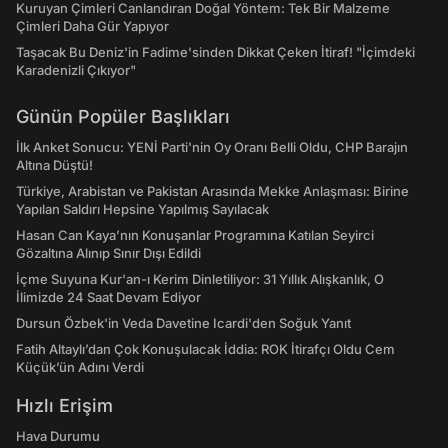
Kuruyan Çimleri Canlandıran Doğal Yöntem: Tek Bir Malzeme
Çimleri Daha Gür Yapıyor
Taşacak Bu Deniz'in Fadime'sinden Dikkat Çeken İtiraf! "İçimdeki
Karadenizli Çıkıyor"
Günün Popüler Başlıkları
İlk Anket Sonucu: YENİ Parti'nin Oy Oranı Belli Oldu, CHP Barajın
Altına Düştü!
Türkiye, Arabistan ve Pakistan Arasında Mekke Anlaşması: Birine
Yapılan Saldırı Hepsine Yapılmış Sayılacak
Hasan Can Kaya’nın Konuşanlar Programına Katılan Seyirci
Gözaltına Alınıp Sınır Dışı Edildi
İçme Suyuna Kur'an-ı Kerim Dinletiliyor: 31 Yıllık Alışkanlık, O
İlimizde 24 Saat Devam Ediyor
Dursun Özbek'in Veda Davetine Icardi'den Soğuk Yanıt
Fatih Altaylı’dan Çok Konuşulacak İddia: ROK İtirafçı Oldu Cem
Küçük’ün Adını Verdi
Hızlı Erişim
Hava Durumu