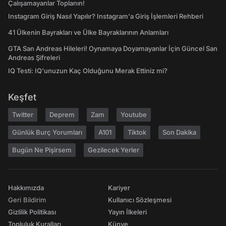
Çalışamayanlar Toplanın!
Instagram Giriş Nasıl Yapılır? Instagram'a Giriş İşlemleri Rehberi
41 Ülkenin Bayrakları ve Ülke Bayraklarının Anlamları
GTA San Andreas Hileleri! Oynamaya Doyamayanlar İçin Güncel San
Andreas Şifreleri
IQ Testi: IQ'unuzun Kaç Olduğunu Merak Ettiniz mi?
Keşfet
Twitter
Deprem
Zam
Youtube
Günlük Burç Yorumları
A101
Tiktok
Son Dakika
Bugün Ne Pişirsem
Gezilecek Yerler
Hakkımızda
Kariyer
Geri Bildirim
Kullanıcı Sözleşmesi
Gizlilik Politikası
Yayın İlkeleri
Topluluk Kuralları
Künye