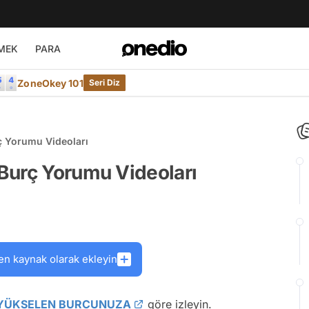
MEK
PARA
ZoneOkey 101
Seri Diz
ç Yorumu Videoları
Burç Yorumu Videoları
en kaynak olarak ekleyin
YÜKSELEN BURCUNUZA
göre izleyin.