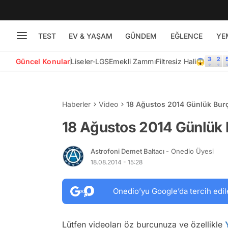
TEST
EV & YAŞAM
GÜNDEM
EĞLENCE
YE
Güncel Konular
Liseler-LGS
Emekli Zammı
Filtresiz Hali😱
Haberler
Video
18 Ağustos 2014 Günlük Bur
18 Ağustos 2014 Günlük 
Astrofoni Demet Baltacı
- Onedio Üyesi
18.08.2014 - 15:28
Onedio’yu Google’da tercih edil
Lütfen videoları öz burcunuza ve özellikle