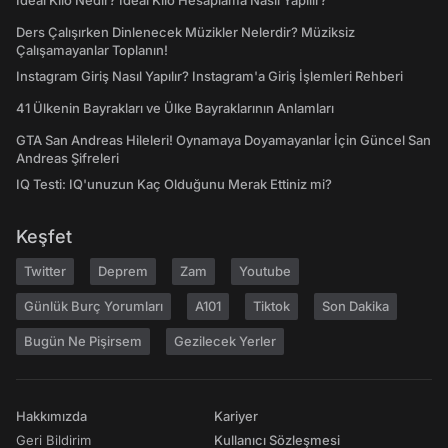
İdeal Kilo Nedir? İdeal Kilo Hesaplama Nasıl Yapılır?
Ders Çalışırken Dinlenecek Müzikler Nelerdir? Müziksiz
Çalışamayanlar Toplanın!
Instagram Giriş Nasıl Yapılır? Instagram'a Giriş İşlemleri Rehberi
41 Ülkenin Bayrakları ve Ülke Bayraklarının Anlamları
GTA San Andreas Hileleri! Oynamaya Doyamayanlar İçin Güncel San
Andreas Şifreleri
IQ Testi: IQ'unuzun Kaç Olduğunu Merak Ettiniz mi?
Keşfet
Twitter
Deprem
Zam
Youtube
Günlük Burç Yorumları
A101
Tiktok
Son Dakika
Bugün Ne Pişirsem
Gezilecek Yerler
Hakkımızda
Kariyer
Geri Bildirim
Kullanıcı Sözleşmesi