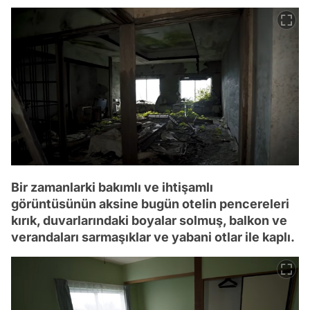
Bir zamanlarki bakımlı ve ihtişamlı
görüntüsünün aksine bugün otelin pencereleri
kırık, duvarlarındaki boyalar solmuş, balkon ve
verandaları sarmaşıklar ve yabani otlar ile kaplı.