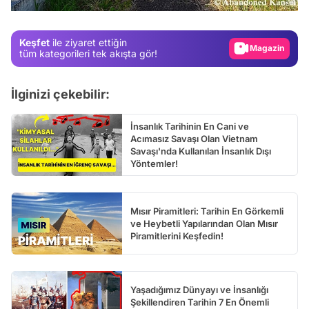
Gündem
Magazin
Keşfet
ile ziyaret ettiğin
Video
tüm kategorileri tek akışta gör!
Test
İlginizi çekebilir:
İnsanlık Tarihinin En Cani ve
Acımasız Savaşı Olan Vietnam
Savaşı'nda Kullanılan İnsanlık Dışı
Yöntemler!
Mısır Piramitleri: Tarihin En Görkemli
ve Heybetli Yapılarından Olan Mısır
Piramitlerini Keşfedin!
Yaşadığımız Dünyayı ve İnsanlığı
Şekillendiren Tarihin 7 En Önemli