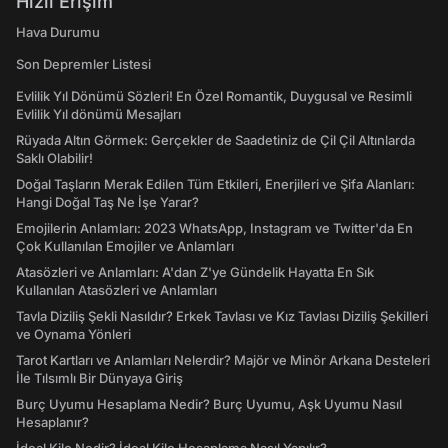
Hızlı Erişim
Hava Durumu
Son Depremler Listesi
Evlilik Yıl Dönümü Sözleri! En Özel Romantik, Duygusal ve Resimli
Evlilik Yıl dönümü Mesajları
Rüyada Altın Görmek: Gerçekler de Saadetiniz de Çil Çil Altınlarda
Saklı Olabilir!
Doğal Taşların Merak Edilen Tüm Etkileri, Enerjileri ve Şifa Alanları:
Hangi Doğal Taş Ne İşe Yarar?
Emojilerin Anlamları: 2023 WhatsApp, Instagram ve Twitter'da En
Çok Kullanılan Emojiler ve Anlamları
Atasözleri ve Anlamları: A'dan Z'ye Gündelik Hayatta En Sık
Kullanılan Atasözleri ve Anlamları
Tavla Diziliş Şekli Nasıldır? Erkek Tavlası ve Kız Tavlası Diziliş Şekilleri
ve Oynama Yönleri
Tarot Kartları ve Anlamları Nelerdir? Majör ve Minör Arkana Desteleri
İle Tılsımlı Bir Dünyaya Giriş
Burç Uyumu Hesaplama Nedir? Burç Uyumu, Aşk Uyumu Nasıl
Hesaplanır?