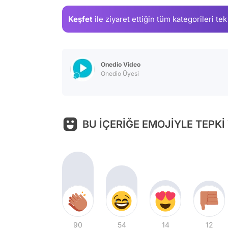
Keşfet
ile ziyaret ettiğin
tüm kategorileri tek
Onedio Video
Onedio Üyesi
BU İÇERİĞE EMOJİYLE TEPKİ
90
54
14
12