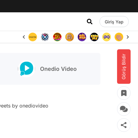
Giriş Yap
Görüş Bildir
Onedio Video
eets by onediovideo