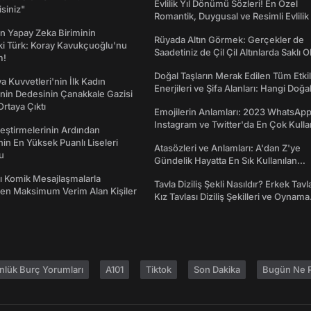
Evlilik Yıl Dönümü Sözleri! En Özel
isiniz"
Romantik, Duygusal ve Resimli Evlilik 
dönümü Mesajları
n Yapay Zeka Biriminin
Rüyada Altın Görmek: Gerçekler de
ki Türk: Koray Kavukçuoğlu'nu
Saadetiniz de Çil Çil Altınlarda Saklı Ol
m!
Doğal Taşların Merak Edilen Tüm Etkil
a Kuvvetleri'nin İlk Kadın
Enerjileri ve Şifa Alanları: Hangi Doğa
nin Dedesinin Çanakkale Gazisi
Ne İşe Yarar?
rtaya Çıktı
Emojilerin Anlamları: 2023 WhatsApp
Instagram ve Twitter'da En Çok Kulla
eştirmelerinin Ardından
Emojiler ve Anlamları
nin En Yüksek Puanlı Liseleri
Atasözleri ve Anlamları: A'dan Z'ye
du
Gündelik Hayatta En Sık Kullanılan
Atasözleri ve Anlamları
rı Komik Mesajlaşmalarla
Tavla Diziliş Şekli Nasıldır? Erkek Tavl
den Maksimum Verim Alan Kişiler
Kız Tavlası Diziliş Şekilleri ve Oynama
Yönleri
nlük Burç Yorumları
A101
Tiktok
Son Dakika
Bugün Ne P