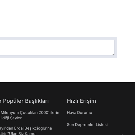
 Popüler Başlıkları
Hızlı Erişim
 Milenyum Çocukları 2000'lilerin
Hava Durumu
ildiği Şeyler
Son Depremler Listesi
taylı'dan Erdal Beşikçioğlu'na
ştiri: "Ulan Siz Kamu