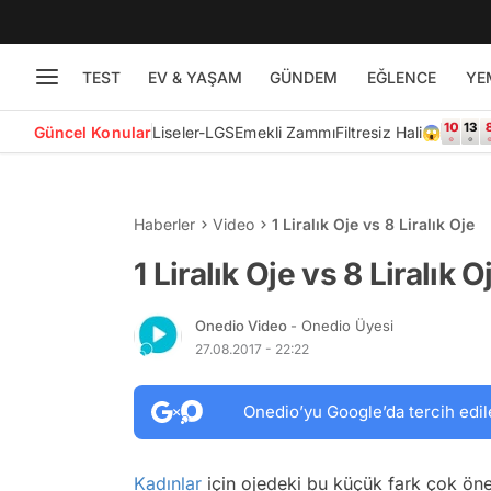
TEST
EV & YAŞAM
GÜNDEM
EĞLENCE
YE
Güncel Konular
Liseler-LGS
Emekli Zammı
Filtresiz Hali😱
Haberler
Video
1 Liralık Oje vs 8 Liralık Oje
1 Liralık Oje vs 8 Liralık O
Onedio Video
- Onedio Üyesi
27.08.2017 - 22:22
Onedio’yu Google’da tercih edil
Kadınlar
için ojedeki bu küçük fark çok öne