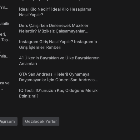
Yıl
İdeal Kilo Nedir? İdeal Kilo Hesaplama
Nasıl Yapılır?
abilir!
Ders Çalışırken Dinlenecek Müzikler
Nelerdir? Müziksiz Çalışamayanlar
eri,
Toplanın!
l Taş
Instagram Giriş Nasıl Yapılır? Instagram'a
Giriş İşlemleri Rehberi
,
nılan
41 Ülkenin Bayrakları ve Ülke Bayraklarının
Anlamları
GTA San Andreas Hileleri! Oynamaya
Doyamayanlar İçin Güncel San Andreas
ası ve
Şifreleri
IQ Testi: IQ'unuzun Kaç Olduğunu Merak
Ettiniz mi?
işirsem
Gezilecek Yerler