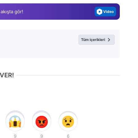
Magazin
 akışta gör!
Video
Test
Tüm içerikleri
 VER!
9
9
6