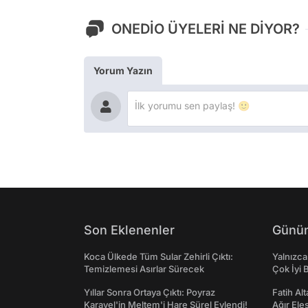
ONEDİO ÜYELERİ NE DİYOR?
Yorum Yazın
Son Eklenenler
Günün
Koca Ülkede Tüm Sular Zehirli Çıktı:
Yalnızca
Temizlemesi Asırlar Sürecek
Çok İyi B
Yıllar Sonra Ortaya Çıktı: Poyraz
Fatih Al
Karayel'in Meltem'i Hare Sürel Evlendi!
Ağır Ele