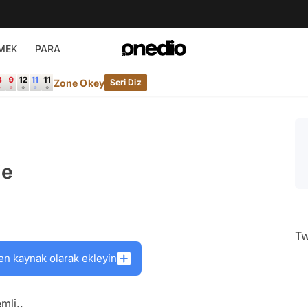
MEK
PARA
Zone Okey
Seri Diz
je
Tw
en kaynak olarak ekleyin
mli..