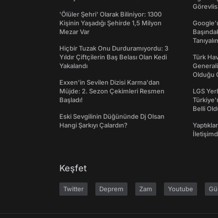
Görevlis
'Ölüler Şehri' Olarak Biliniyor: 1300
Kişinin Yaşadığı Şehirde 1,5 Milyon
Google'ı
Mezar Var
Başında
Tanıyalı
Hiçbir Tuzak Onu Durduramıyordu: 3
Yıldır Çiftçilerin Baş Belası Olan Kedi
Türk Hav
Yakalandı
Generali
Olduğu O
Exxen'in Sevilen Dizisi Karma'dan
Müjde: 2. Sezon Çekimleri Resmen
LGS Yerl
Başladı!
Türkiye'
Belli Ol
Eski Sevgilinin Düğününde Dj Olsan
Hangi Şarkıyı Çalardın?
Yaptıkla
İletişim
Keşfet
Twitter
Deprem
Zam
Youtube
Gü