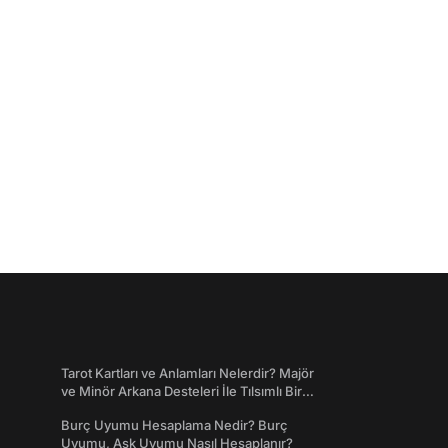
Tarot Kartları ve Anlamları Nelerdir? Majör
ve Minör Arkana Desteleri İle Tılsımlı Bir
Dünyaya Giriş
Burç Uyumu Hesaplama Nedir? Burç
Uyumu, Aşk Uyumu Nasıl Hesaplanır?