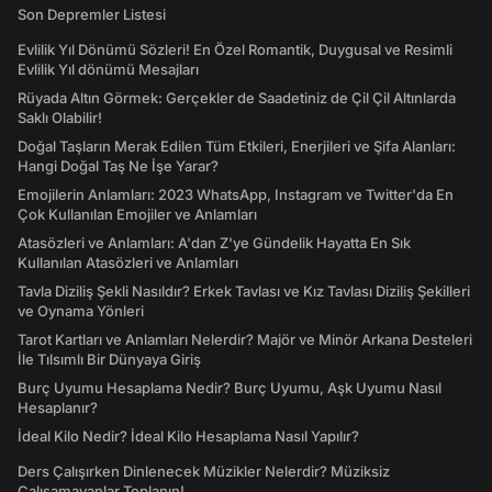
Son Depremler Listesi
Evlilik Yıl Dönümü Sözleri! En Özel Romantik, Duygusal ve Resimli
Evlilik Yıl dönümü Mesajları
Rüyada Altın Görmek: Gerçekler de Saadetiniz de Çil Çil Altınlarda
Saklı Olabilir!
Doğal Taşların Merak Edilen Tüm Etkileri, Enerjileri ve Şifa Alanları:
Hangi Doğal Taş Ne İşe Yarar?
Emojilerin Anlamları: 2023 WhatsApp, Instagram ve Twitter'da En
Çok Kullanılan Emojiler ve Anlamları
Atasözleri ve Anlamları: A'dan Z'ye Gündelik Hayatta En Sık
Kullanılan Atasözleri ve Anlamları
Tavla Diziliş Şekli Nasıldır? Erkek Tavlası ve Kız Tavlası Diziliş Şekilleri
ve Oynama Yönleri
Tarot Kartları ve Anlamları Nelerdir? Majör ve Minör Arkana Desteleri
İle Tılsımlı Bir Dünyaya Giriş
Burç Uyumu Hesaplama Nedir? Burç Uyumu, Aşk Uyumu Nasıl
Hesaplanır?
İdeal Kilo Nedir? İdeal Kilo Hesaplama Nasıl Yapılır?
Ders Çalışırken Dinlenecek Müzikler Nelerdir? Müziksiz
Çalışamayanlar Toplanın!