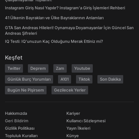
Instagram Giriş Nasıl Yapılır? Instagram'a Giriş İşlemleri Rehberi
41 Ülkenin Bayrakları ve Ülke Bayraklarının Anlamları
GTA San Andreas Hileleri! Oynamaya Doyamayanlar İçin Güncel San
Andreas Şifreleri
IQ Testi: IQ'unuzun Kaç Olduğunu Merak Ettiniz mi?
Keşfet
Twitter
Deprem
Zam
Youtube
Günlük Burç Yorumları
A101
Tiktok
Son Dakika
Bugün Ne Pişirsem
Gezilecek Yerler
Hakkımızda
Kariyer
Geri Bildirim
Kullanıcı Sözleşmesi
Gizlilik Politikası
Yayın İlkeleri
Topluluk Kuralları
Künye