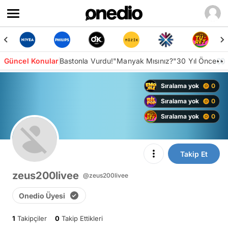
Güncel Konular
Bastonla Vurdu!
"Manyak Mısınız?"
30 Yıl Önce👀
Sıralama yok
0
Sıralama yok
0
Sıralama yok
0
Takip Et
zeus200livee
@zeus200livee
Onedio Üyesi
1
Takipçiler
0
Takip Ettikleri