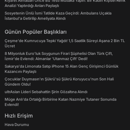
Kıyafet Almadan Önce Bu Testi Mutlaka Yapın: Bir Kadın Kişisel Renk
Analizi Yaptırdığı Anları Paylaştı
Sosyetenin Ünlü İsmi Tatilde Kaza Geçirdi: Ambulans Uçakla
İstanbul'a Getirilip Ameliyata Alındı
Günün Popüler Başlıkları
Çeşme'de Kumrucuya Tepki Yağdı! 1,5 Saatlik Süreyi Aşana 2 Bin TL
Ücret
8 Milyonluk Euro'luk Soygunun Firari Şüphelisi Olan Türk Çift,
İzmir'de Evlendi: Almanlar 'Utanmaz Çift' Dedi!
Sakarya'da Limonata Satıp iPhone 15 Alan Genç Girişimci Günlük
Kazancını Paylaştı
Çocuklar Duymasın'ın Şükrü'sü Şükrü Koruyucu'nun Son Hali
Gündem Oldu!
ultrAslan Lideri Sebahattin Şirin Gözaltına Alındı
Müge Anlı'da Ortalığı Birbirine Katan Nazmiye Tutaner Sonunda
Evlendi!
Hızlı Erişim
Hava Durumu