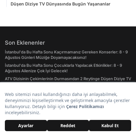
Düşen Diziye TV Dünyasında Bugün Yaşananlar
Son Eklenenler
İstanbul'da Bu Hafta Sonu Kaçırmamanız Gereken Konserler: 8 - 9
Ağustos Günleri Müziğe Doyamayacaksınız!
İstanbul'da Bu Hafta Sonu Çocuklarla Yapılacak Etkinlikler: 8 - 9
Ağustos Ailenize Çok İyi Gelecek!
ATV Dizisinin Çekimlerinin Durmasından 2 Reytinge Düşen Diziye TV
Dünyasında Bugün Yaşananlar
Nagihan Karadere'den Survivor İtirafı! "Ölene Kadar Giderim"
Kuruyan Çimleri Canlandıran Doğal Yöntem: Tek Bir Malzeme
Çimleri Daha Gür Yapıyor
Taşacak Bu Deniz'in Fadime'sinden Dikkat Çeken İtiraf! "İçimdeki
Karadenizli Çıkıyor"
Günün Popüler Başlıkları