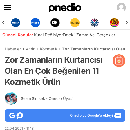
Güncel Konular
Kural Değişiyor
Emekli Zammı
Acı Gerçekler
Haberler
Vitrin
Kozmetik
Zor Zamanların Kurtarıcısı Olan 
Zor Zamanların Kurtarıcısı
Olan En Çok Beğenilen 11
Kozmetik Ürün
Selen Simsek
- Onedio Üyesi
Onedio’yu Google'a ekleyin
22.04.2021 - 11:18