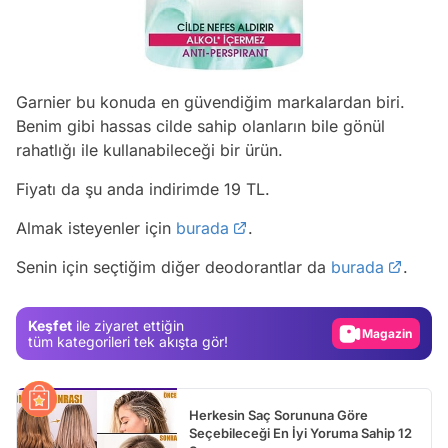
Garnier bu konuda en güvendiğim markalardan biri.
Benim gibi hassas cilde sahip olanların bile gönül
rahatlığı ile kullanabileceği bir ürün.
Fiyatı da şu anda indirimde 19 TL.
Video
Almak isteyenler için
burada
.
Test
Senin için seçtiğim diğer deodorantlar da
burada
.
Gündem
Magazin
Keşfet
ile ziyaret ettiğin
Video
tüm kategorileri tek akışta gör!
Test
Herkesin Saç Sorununa Göre
Seçebileceği En İyi Yoruma Sahip 12