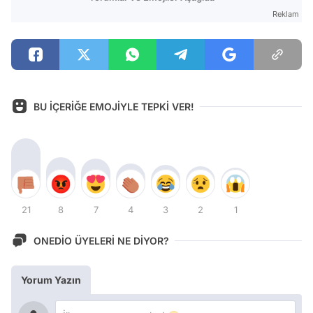
Reklam
BU İÇERİĞE EMOJİYLE TEPKİ VER!
21
8
7
4
3
2
1
ONEDİO ÜYELERİ NE DİYOR?
Yorum Yazın