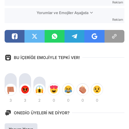
Reklam
Yorumlar ve Emojiler Aşağıda
Reklam
BU İÇERİĞE EMOJİYLE TEPKİ VER!
3
3
2
0
0
0
0
ONEDİO ÜYELERİ NE DİYOR?