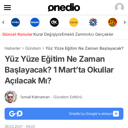
Güncel Konular
Kural Değişiyor
Emekli Zammı
Acı Gerçekler
Haberler
Gündem
Yüz Yüze Eğitim Ne Zaman Başlayacak? 1 M
Yüz Yüze Eğitim Ne Zaman
Başlayacak? 1 Mart’ta Okullar
Açılacak Mı?
İsmail Kahraman
- Gündem Editörü
Onedio’yu Google'a ekleyin
26.02.2021 - 09:23