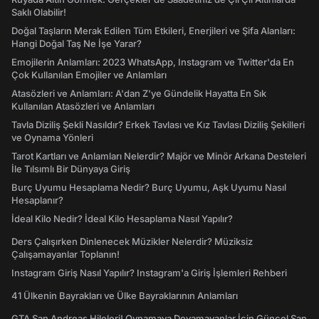
Saklı Olabilir!
Doğal Taşların Merak Edilen Tüm Etkileri, Enerjileri ve Şifa Alanları:
Hangi Doğal Taş Ne İşe Yarar?
Emojilerin Anlamları: 2023 WhatsApp, Instagram ve Twitter'da En
Çok Kullanılan Emojiler ve Anlamları
Atasözleri ve Anlamları: A'dan Z'ye Gündelik Hayatta En Sık
Kullanılan Atasözleri ve Anlamları
Tavla Diziliş Şekli Nasıldır? Erkek Tavlası ve Kız Tavlası Diziliş Şekilleri
ve Oynama Yönleri
Tarot Kartları ve Anlamları Nelerdir? Majör ve Minör Arkana Desteleri
İle Tılsımlı Bir Dünyaya Giriş
Burç Uyumu Hesaplama Nedir? Burç Uyumu, Aşk Uyumu Nasıl
Hesaplanır?
İdeal Kilo Nedir? İdeal Kilo Hesaplama Nasıl Yapılır?
Ders Çalışırken Dinlenecek Müzikler Nelerdir? Müziksiz
Çalışamayanlar Toplanın!
Instagram Giriş Nasıl Yapılır? Instagram'a Giriş İşlemleri Rehberi
41 Ülkenin Bayrakları ve Ülke Bayraklarının Anlamları
GTA San Andreas Hileleri! Oynamaya Doyamayanlar İçin Güncel San