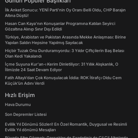
Günün Popüler Başlıkları
İlk Anket Sonucu: YENİ Parti'nin Oy Oranı Belli Oldu, CHP Barajın
Altına Düştü!
Hasan Can Kaya’nın Konuşanlar Programına Katılan Seyirci
Gözaltına Alınıp Sınır Dışı Edildi
Türkiye, Arabistan ve Pakistan Arasında Mekke Anlaşması: Birine
Yapılan Saldırı Hepsine Yapılmış Sayılacak
Hiçbir Tuzak Onu Durduramıyordu: 3 Yıldır Çiftçilerin Baş Belası
Olan Kedi Yakalandı
İçme Suyuna Kur'an-ı Kerim Dinletiliyor: 31 Yıllık Alışkanlık, O
İlimizde 24 Saat Devam Ediyor
Fatih Altaylı’dan Çok Konuşulacak İddia: ROK İtirafçı Oldu Cem
Küçük’ün Adını Verdi
Hızlı Erişim
Hava Durumu
Son Depremler Listesi
Evlilik Yıl Dönümü Sözleri! En Özel Romantik, Duygusal ve Resimli
Evlilik Yıl dönümü Mesajları
Rüyada Altın Görmek: Gerçekler de Saadetiniz de Çil Çil Altınlarda