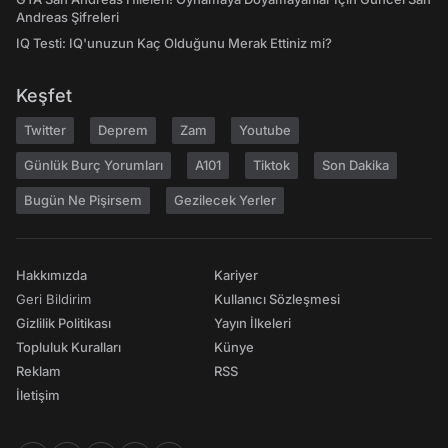
Andreas Şifreleri
IQ Testi: IQ'unuzun Kaç Olduğunu Merak Ettiniz mi?
Keşfet
Twitter
Deprem
Zam
Youtube
Günlük Burç Yorumları
A101
Tiktok
Son Dakika
Bugün Ne Pişirsem
Gezilecek Yerler
Hakkımızda
Kariyer
Geri Bildirim
Kullanıcı Sözleşmesi
Gizlilik Politikası
Yayın İlkeleri
Topluluk Kuralları
Künye
Reklam
RSS
İletişim