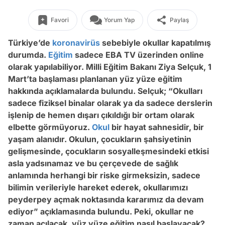
Favori
Yorum Yap
Paylaş
Türkiye’de
koronavirüs
sebebiyle okullar kapatılmış
durumda.
Eğitim
sadece EBA TV üzerinden online
olarak yapılabiliyor. Milli Eğitim Bakanı Ziya Selçuk, 1
Mart’ta başlaması planlanan yüz yüze eğitim
hakkında açıklamalarda bulundu. Selçuk; “Okulları
sadece fiziksel binalar olarak ya da sadece derslerin
işlenip de hemen dışarı çıkıldığı bir ortam olarak
elbette görmüyoruz.
Okul
bir hayat sahnesidir, bir
yaşam alanıdır. Okulun, çocukların şahsiyetinin
gelişmesinde, çocukların sosyalleşmesindeki etkisi
asla yadsınamaz ve bu çerçevede de sağlık
anlamında herhangi bir riske girmeksizin, sadece
bilimin verileriyle hareket ederek, okullarımızı
peyderpey açmak noktasında kararımız da devam
ediyor” açıklamasında bulundu. Peki, okullar ne
zaman açılacak, yüz yüze eğitim nasıl başlayacak?