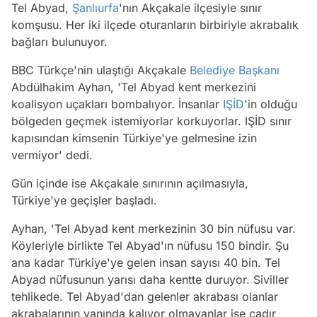
Tel Abyad,
Şanlıurfa
'nın Akçakale ilçesiyle sınır
komşusu. Her iki ilçede oturanların birbiriyle akrabalık
bağları bulunuyor.
BBC Türkçe'nin ulaştığı Akçakale
Belediye Başkanı
Abdülhakim Ayhan, 'Tel Abyad kent merkezini
koalisyon uçakları bombalıyor. İnsanlar
IŞİD
'in olduğu
bölgeden geçmek istemiyorlar korkuyorlar. IŞİD sınır
kapısından kimsenin Türkiye'ye gelmesine izin
vermiyor' dedi.
Gün içinde ise Akçakale sınırının açılmasıyla,
Türkiye'ye geçişler başladı.
Ayhan, 'Tel Abyad kent merkezinin 30 bin nüfusu var.
Köyleriyle birlikte Tel Abyad'ın nüfusu 150 bindir. Şu
ana kadar Türkiye'ye gelen insan sayısı 40 bin. Tel
Abyad nüfusunun yarısı daha kentte duruyor. Siviller
tehlikede. Tel Abyad'dan gelenler akrabası olanlar
akrabalarının yanında kalıyor olmayanlar ise çadır