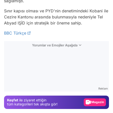
sağlamıştı.
Sınır kapısı olması ve PYD'nin denetimindeki Kobani ile
Cezire Kantonu arasında bulunmasıyla nedeniyle Tel
Abyad IŞİD için stratejik bir öneme sahip.
BBC Türkçe
Yorumlar ve Emojiler Aşağıda
Video
Test
Gündem
Reklam
Magazin
Keşfet
ile ziyaret ettiğin
Video
tüm kategorileri tek akışta gör!
Test