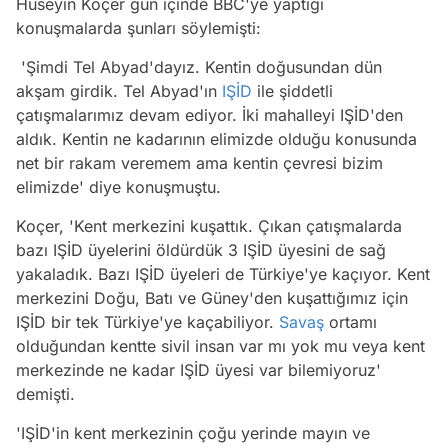
Hüseyin Koçer gün içinde BBC'ye yaptığı
konuşmalarda şunları söylemişti:
'Şimdi Tel Abyad'dayız. Kentin doğusundan dün
akşam girdik. Tel Abyad'ın
IŞİD
ile şiddetli
çatışmalarımız devam ediyor. İki mahalleyi IŞİD'den
aldık. Kentin ne kadarının elimizde olduğu konusunda
net bir rakam veremem ama kentin çevresi bizim
elimizde' diye konuşmuştu.
Koçer, 'Kent merkezini kuşattık. Çıkan çatışmalarda
bazı IŞİD üyelerini öldürdük 3 IŞİD üyesini de sağ
yakaladık. Bazı IŞİD üyeleri de Türkiye'ye kaçıyor. Kent
merkezini Doğu, Batı ve Güney'den kuşattığımız için
IŞİD bir tek Türkiye'ye kaçabiliyor.
Savaş
ortamı
olduğundan kentte sivil insan var mı yok mu veya kent
merkezinde ne kadar IŞİD üyesi var bilemiyoruz'
demişti.
'IŞİD'in kent merkezinin çoğu yerinde mayın ve