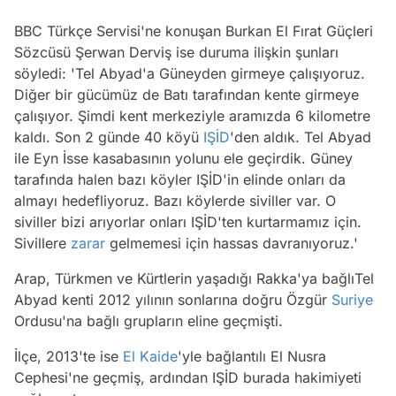
BBC Türkçe Servisi'ne konuşan Burkan El Fırat Güçleri
Sözcüsü Şerwan Derviş ise duruma ilişkin şunları
söyledi: 'Tel Abyad'a Güneyden girmeye çalışıyoruz.
Diğer bir gücümüz de Batı tarafından kente girmeye
çalışıyor. Şimdi kent merkeziyle aramızda 6 kilometre
kaldı. Son 2 günde 40 köyü
IŞİD
'den aldık. Tel Abyad
ile Eyn İsse kasabasının yolunu ele geçirdik. Güney
tarafında halen bazı köyler IŞİD'in elinde onları da
almayı hedefliyoruz. Bazı köylerde siviller var. O
siviller bizi arıyorlar onları IŞİD'ten kurtarmamız için.
Sivillere
zarar
gelmemesi için hassas davranıyoruz.'
Arap, Türkmen ve Kürtlerin yaşadığı Rakka'ya bağlıTel
Abyad kenti 2012 yılının sonlarına doğru Özgür
Suriye
Ordusu'na bağlı grupların eline geçmişti.
İlçe, 2013'te ise
El Kaide
'yle bağlantılı El Nusra
Cephesi'ne geçmiş, ardından IŞİD burada hakimiyeti