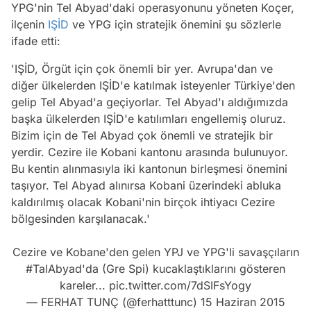
YPG'nin Tel Abyad'daki operasyonunu yöneten Koçer,
ilçenin
IŞİD
ve YPG için stratejik önemini şu sözlerle
ifade etti:
'IŞİD, Örgüt için çok önemli bir yer. Avrupa'dan ve
diğer ülkelerden IŞİD'e katılmak isteyenler Türkiye'den
gelip Tel Abyad'a geçiyorlar. Tel Abyad'ı aldığımızda
başka ülkelerden IŞİD'e katılımları engellemiş oluruz.
Bizim için de Tel Abyad çok önemli ve stratejik bir
yerdir. Cezire ile Kobani kantonu arasında bulunuyor.
Bu kentin alınmasıyla iki kantonun birleşmesi önemini
taşıyor. Tel Abyad alınırsa Kobani üzerindeki abluka
kaldırılmış olacak Kobani'nin birçok ihtiyacı Cezire
bölgesinden karşılanacak.'
Cezire ve Kobane'den gelen YPJ ve YPG'li savaşçıların
#TalAbyad
'da (Gre Spi) kucaklaştıklarını gösteren
kareler...
pic.twitter.com/7dSIFsYogy
— FERHAT TUNÇ (@ferhatttunc)
15 Haziran 2015