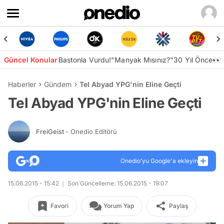
Güncel Konular
Bastonla Vurdu!
"Manyak Mısınız?"
30 Yıl Önce👀
Haberler
Gündem
Tel Abyad YPG'nin Eline Geçti
Tel Abyad YPG'nin Eline Geçti
FreiGeist
- Onedio Editörü
Onedio’yu Google'a ekleyin
15.06.2015 - 15:42
Son Güncelleme: 15.06.2015 - 19:07
Favori
Yorum Yap
Paylaş