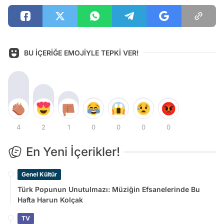
BU İÇERİĞE EMOJİYLE TEPKİ VER!
4
2
1
0
0
0
0
En Yeni İçerikler!
Genel Kültür
Türk Popunun Unutulmazı: Müziğin Efsanelerinde Bu
Hafta Harun Kolçak
TV