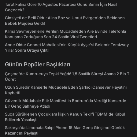
Tarot Falına Göre 10 Ağustos Pazartesi Günü Senin İçin Nasıl
Geçecek?
Cinsiyeti de Belli Oldu: Alina Boz ve Umut Evirgen'den Beklenen
Bebek Müjdesi Geldi!
Klima Sevmeyenlerle Verilen Mücadeleden Aile Evinde Telefonla
Konuşma Zorluğuna Son 24 Saatin Viral Tweetleri
Anne Oldu: Cennet Mahallesi'nin Küçük Ayşe'si Belemir Temizsoy
Yıllar Sonra Ortaya Çıktı!
Günün Popüler Başlıkları
Çeşme'de Kumrucuya Tepki Yağdı! 1,5 Saatlik Süreyi Aşana 2 Bin TL
Ücret
Uzun Süredir Kanserle Mücadele Eden Şarkıcı Cansever Hayatını
Kaybetti
Güvenlik Müdahale Etti: Manifest'in Bodrum'da Verdiği Konserde
Bir Genç Sahneye Atladı
Suça Sürüklenen Çocuklara İlişkin Kanun Teklifi TBMM'de Kabul
Edilerek Yasalaştı
Sakarya'da Limonata Satıp iPhone 15 Alan Genç Girişimci Günlük
Kazancını Paylaştı