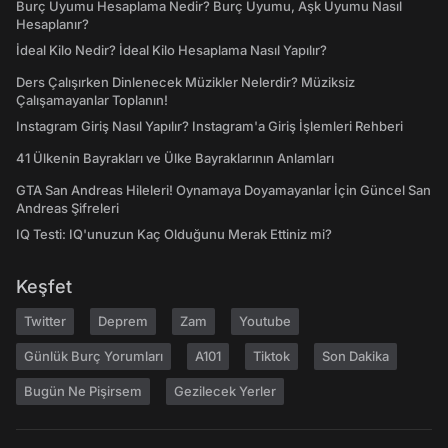
Burç Uyumu Hesaplama Nedir? Burç Uyumu, Aşk Uyumu Nasıl
Hesaplanır?
İdeal Kilo Nedir? İdeal Kilo Hesaplama Nasıl Yapılır?
Ders Çalışırken Dinlenecek Müzikler Nelerdir? Müziksiz
Çalışamayanlar Toplanın!
Instagram Giriş Nasıl Yapılır? Instagram'a Giriş İşlemleri Rehberi
41 Ülkenin Bayrakları ve Ülke Bayraklarının Anlamları
GTA San Andreas Hileleri! Oynamaya Doyamayanlar İçin Güncel San
Andreas Şifreleri
IQ Testi: IQ'unuzun Kaç Olduğunu Merak Ettiniz mi?
Keşfet
Twitter
Deprem
Zam
Youtube
Günlük Burç Yorumları
A101
Tiktok
Son Dakika
Bugün Ne Pişirsem
Gezilecek Yerler