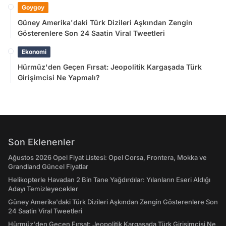
Goygoy
Güney Amerika'daki Türk Dizileri Aşkından Zengin
Gösterenlere Son 24 Saatin Viral Tweetleri
Ekonomi
Hürmüz'den Geçen Fırsat: Jeopolitik Kargaşada Türk
Girişimcisi Ne Yapmalı?
Son Eklenenler
Ağustos 2026 Opel Fiyat Listesi: Opel Corsa, Frontera, Mokka ve
Grandland Güncel Fiyatlar
Helikopterle Havadan 2 Bin Tane Yağdırdılar: Yılanların Eseri Aldığı
Adayı Temizleyecekler
Güney Amerika'daki Türk Dizileri Aşkından Zengin Gösterenlere Son
24 Saatin Viral Tweetleri
Hürmüz'den Geçen Fırsat: Jeopolitik Kargaşada Türk Girişimcisi Ne