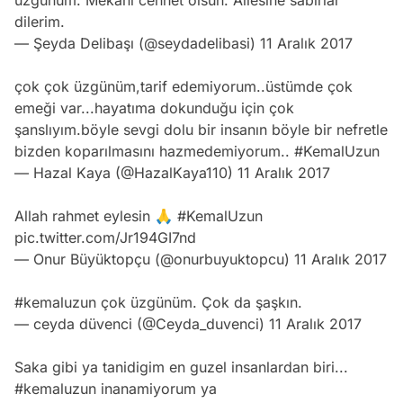
dilerim.
— Şeyda Delibaşı (@seydadelibasi)
11 Aralık 2017
çok çok üzgünüm,tarif edemiyorum..üstümde çok
emeği var...hayatıma dokunduğu için çok
şanslıyım.böyle sevgi dolu bir insanın böyle bir nefretle
bizden koparılmasını hazmedemiyorum..
#KemalUzun
— Hazal Kaya (@HazalKaya110)
11 Aralık 2017
Allah rahmet eylesin 🙏
#KemalUzun
pic.twitter.com/Jr194GI7nd
— Onur Büyüktopçu (@onurbuyuktopcu)
11 Aralık 2017
#kemaluzun
çok üzgünüm. Çok da şaşkın.
— ceyda düvenci (@Ceyda_duvenci)
11 Aralık 2017
Saka gibi ya tanidigim en guzel insanlardan biri...
#kemaluzun
inanamiyorum ya