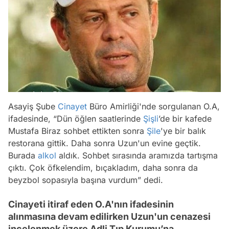
Asayiş Şube
Cinayet
Büro Amirliği'nde sorgulanan O.A,
ifadesinde, “Dün öğlen saatlerinde
Şişli
’de bir kafede
Mustafa Biraz sohbet ettikten sonra
Şile
'ye bir balık
restorana gittik. Daha sonra Uzun'un evine geçtik.
Burada
alkol
aldık. Sohbet sırasında aramızda tartışma
çıktı. Çok öfkelendim, bıçakladım, daha sonra da
beyzbol sopasıyla başına vurdum” dedi.
Cinayeti itiraf eden O.A'nın ifadesinin
alınmasına devam edilirken Uzun'un cenazesi
incelenmek üzere Adli Tıp Kurumu’na