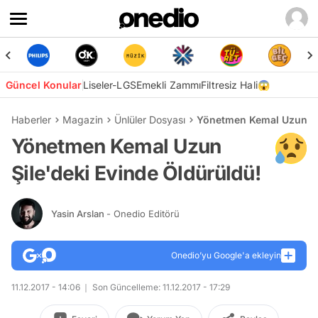
Güncel Konular
Liseler-LGS
Emekli Zammı
Filtresiz Hali😱
Haberler
Magazin
Ünlüler Dosyası
Yönetmen Kemal Uzun Şil
Yönetmen Kemal Uzun
Şile'deki Evinde Öldürüldü!
Yasin Arslan
- Onedio Editörü
Onedio’yu Google'a ekleyin
11.12.2017 - 14:06
Son Güncelleme: 11.12.2017 - 17:29