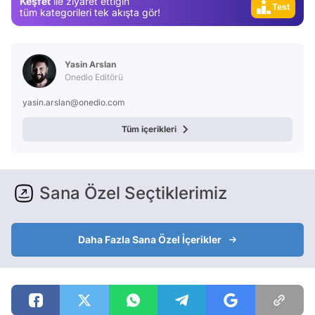
Keşfet
ile ziyaret ettiğin
Test
tüm kategorileri tek akışta gör!
Yasin Arslan
Onedio Editörü
yasin.arslan@onedio.com
Tüm içerikleri
Sana Özel Seçtiklerimiz
Daha Fazla Sana Özel İçerikler