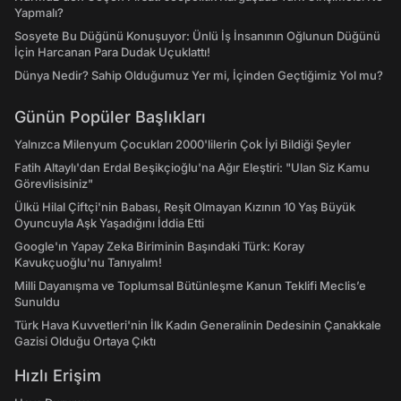
Yapmalı?
Sosyete Bu Düğünü Konuşuyor: Ünlü İş İnsanının Oğlunun Düğünü
İçin Harcanan Para Dudak Uçuklattı!
Dünya Nedir? Sahip Olduğumuz Yer mi, İçinden Geçtiğimiz Yol mu?
Günün Popüler Başlıkları
Yalnızca Milenyum Çocukları 2000'lilerin Çok İyi Bildiği Şeyler
Fatih Altaylı'dan Erdal Beşikçioğlu'na Ağır Eleştiri: "Ulan Siz Kamu
Görevlisisiniz"
Ülkü Hilal Çiftçi'nin Babası, Reşit Olmayan Kızının 10 Yaş Büyük
Oyuncuyla Aşk Yaşadığını İddia Etti
Google'ın Yapay Zeka Biriminin Başındaki Türk: Koray
Kavukçuoğlu'nu Tanıyalım!
Milli Dayanışma ve Toplumsal Bütünleşme Kanun Teklifi Meclis’e
Sunuldu
Türk Hava Kuvvetleri'nin İlk Kadın Generalinin Dedesinin Çanakkale
Gazisi Olduğu Ortaya Çıktı
Hızlı Erişim