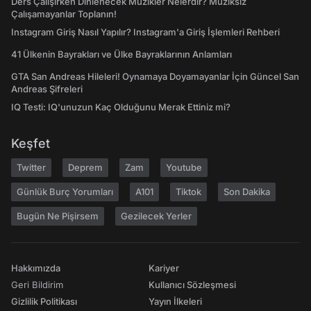
Ders Çalışırken Dinlenecek Müzikler Nelerdir? Müziksiz
Çalışamayanlar Toplanın!
Instagram Giriş Nasıl Yapılır? Instagram'a Giriş İşlemleri Rehberi
41 Ülkenin Bayrakları ve Ülke Bayraklarının Anlamları
GTA San Andreas Hileleri! Oynamaya Doyamayanlar İçin Güncel San
Andreas Şifreleri
IQ Testi: IQ'unuzun Kaç Olduğunu Merak Ettiniz mi?
Keşfet
Twitter
Deprem
Zam
Youtube
Günlük Burç Yorumları
A101
Tiktok
Son Dakika
Bugün Ne Pişirsem
Gezilecek Yerler
Hakkımızda
Kariyer
Geri Bildirim
Kullanıcı Sözleşmesi
Gizlilik Politikası
Yayın İlkeleri