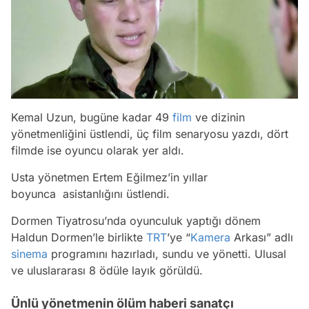
Kemal Uzun, bugüne kadar 49
film
ve dizinin
yönetmenliğini üstlendi, üç film senaryosu yazdı, dört
filmde ise oyuncu olarak yer aldı.
Usta yönetmen Ertem Eğilmez’in yıllar
boyunca asistanlığını üstlendi.
Dormen Tiyatrosu’nda oyunculuk yaptığı dönem
Haldun Dormen’le birlikte
TRT
’ye “
Kamera
Arkası” adlı
sinema
programını hazırladı, sundu ve yönetti. Ulusal
ve uluslararası 8 ödüle layık görüldü.
Ünlü yönetmenin ölüm haberi sanatçı