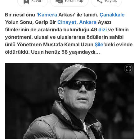
Favori
Yorum Yap
Paylaş
Bir nesil onu '
Kamera
Arkası' ile tanıdı.
Çanakkale
Yolun Sonu, Garip Bir
Cinayet
,
Ankara
Ayazı
filmlerinin de aralarında bulunduğu 49
dizi
ve filmin
yönetmeni, ulusal ve uluslararası ödüllerin sahibi
ünlü Yönetmen Mustafa Kemal Uzun
Şile
’deki evinde
öldürüldü. Uzun henüz 58 yaşındaydı...