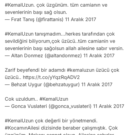
#KemalUzun
. çok üzgünüm. tüm camianın ve
sevenlerinin başı sağ olsun.
— Fırat Tanış (@firattanis)
11 Aralık 2017
#KemalUzun
tanışmadım...herkes tarafından çok
sevildiğini biliyorum,çok üzücü..tüm camianin ve
sevenlerinin başı sağolsun allah ailesine sabır versin.
— Altan Donmez (@altandonmez)
11 Aralık 2017
Zarif beyefendi bir adamdı
#kemaluzun
üzücü çok
üzücü..
https://t.co/yYqzRqADV2
— Behzat Uygur (@behzatuygur)
11 Aralık 2017
Cok uzuldum..
#KemalUzun
— Gonca Vuslateri (@gonca_vuslateri)
11 Aralık 2017
#KemalUzun
çok değerli bir yönetmendi.
#KocamınAilesi
dizisinde beraber çalışmıştık. Çok
üzgünüm. Mekanı cennet olsun. Ailesine sabırlar