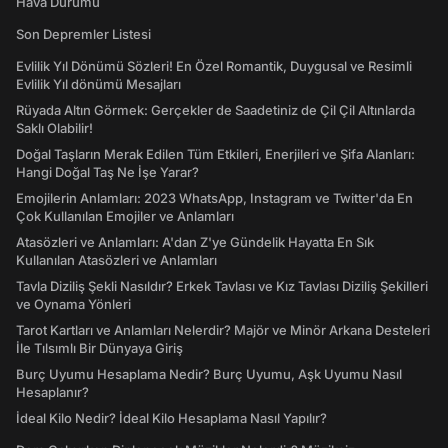
Hava Durumu
Son Depremler Listesi
Evlilik Yıl Dönümü Sözleri! En Özel Romantik, Duygusal ve Resimli
Evlilik Yıl dönümü Mesajları
Rüyada Altın Görmek: Gerçekler de Saadetiniz de Çil Çil Altınlarda
Saklı Olabilir!
Doğal Taşların Merak Edilen Tüm Etkileri, Enerjileri ve Şifa Alanları:
Hangi Doğal Taş Ne İşe Yarar?
Emojilerin Anlamları: 2023 WhatsApp, Instagram ve Twitter'da En
Çok Kullanılan Emojiler ve Anlamları
Atasözleri ve Anlamları: A'dan Z'ye Gündelik Hayatta En Sık
Kullanılan Atasözleri ve Anlamları
Tavla Diziliş Şekli Nasıldır? Erkek Tavlası ve Kız Tavlası Diziliş Şekilleri
ve Oynama Yönleri
Tarot Kartları ve Anlamları Nelerdir? Majör ve Minör Arkana Desteleri
İle Tılsımlı Bir Dünyaya Giriş
Burç Uyumu Hesaplama Nedir? Burç Uyumu, Aşk Uyumu Nasıl
Hesaplanır?
İdeal Kilo Nedir? İdeal Kilo Hesaplama Nasıl Yapılır?