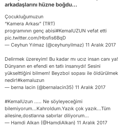
arkadaşlarını hüzne boğdu...
Çocukluğumuzun
“Kamera Arkası” (TRT)
programının genç abisi
#KemalUZUN
vefat etti
pic.twitter.com/Hbsfis6BqD
— Ceyhun Yılmaz (@ceyhunyilmaz)
11 Aralık 2017
Delirmek üzereyim! Bu kadar mı ucız insan canı ya!
Dünyanın en efendi en tatlı insanıydı! Sesini
yükselttiğini bilmem! Beyzbol sopası ile öldürülmek
nedir!
#kemaluzun
— berna lacin (@bernalacin35)
11 Aralık 2017
#KemalUzun
..... Ne söyleyeceğimi
bilemiyorum...Kahroldum.Yazık çok yazık...Tüm
ailesine,dostlarına sabırlar diliyorum...
— Hamdi Alkan (@HamdiAlkan)
11 Aralık 2017