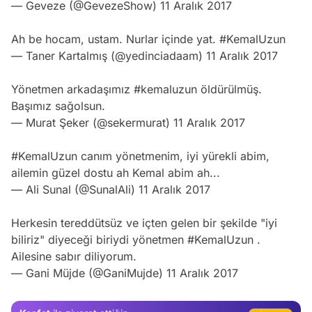
— Geveze (@GevezeShow)
11 Aralık 2017
Ah be hocam, ustam. Nurlar içinde yat.
#KemalUzun
— Taner Kartalmış (@yedinciadaam)
11 Aralık 2017
Yönetmen arkadaşımız
#kemaluzun
öldürülmüş.
Başımız sağolsun.
— Murat Şeker (@sekermurat)
11 Aralık 2017
#KemalUzun
canım yönetmenim, iyi yürekli abim,
ailemin güzel dostu ah Kemal abim ah...
— Ali Sunal (@SunalAli)
11 Aralık 2017
Video
Herkesin tereddütsüz ve içten gelen bir şekilde "iyi
Test
biliriz" diyeceği biriydi yönetmen
#KemalUzun
.
Gündem
Ailesine sabır diliyorum.
— Gani Müjde (@GaniMujde)
11 Aralık 2017
Magazin
Video