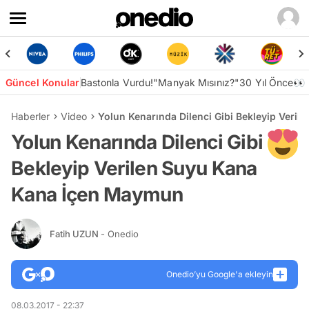
Güncel Konular
Bastonla Vurdu!
"Manyak Mısınız?"
30 Yıl Önce👀
Haberler
Video
Yolun Kenarında Dilenci Gibi Bekleyip Veri
Yolun Kenarında Dilenci Gibi
Bekleyip Verilen Suyu Kana
Kana İçen Maymun
Fatih UZUN
- Onedio
Onedio’yu Google'a ekleyin
08.03.2017 - 22:37