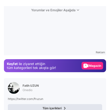
Yorumlar ve Emojiler Aşağıda
Video
Test
Reklam
Gündem
Keşfet
ile ziyaret ettiğin
Magazin
tüm kategorileri tek akışta gör!
Video
Test
Fatih UZUN
Onedio
https://twitter.com/fruzun
Tüm içerikleri