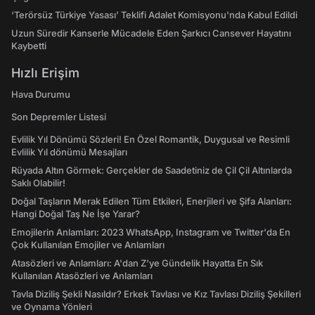
‘Terörsüz Türkiye Yasası’ Teklifi Adalet Komisyonu'nda Kabul Edildi
Uzun Süredir Kanserle Mücadele Eden Şarkıcı Cansever Hayatını
Kaybetti
Hızlı Erişim
Hava Durumu
Son Depremler Listesi
Evlilik Yıl Dönümü Sözleri! En Özel Romantik, Duygusal ve Resimli
Evlilik Yıl dönümü Mesajları
Rüyada Altın Görmek: Gerçekler de Saadetiniz de Çil Çil Altınlarda
Saklı Olabilir!
Doğal Taşların Merak Edilen Tüm Etkileri, Enerjileri ve Şifa Alanları:
Hangi Doğal Taş Ne İşe Yarar?
Emojilerin Anlamları: 2023 WhatsApp, Instagram ve Twitter'da En
Çok Kullanılan Emojiler ve Anlamları
Atasözleri ve Anlamları: A'dan Z'ye Gündelik Hayatta En Sık
Kullanılan Atasözleri ve Anlamları
Tavla Diziliş Şekli Nasıldır? Erkek Tavlası ve Kız Tavlası Diziliş Şekilleri
ve Oynama Yönleri