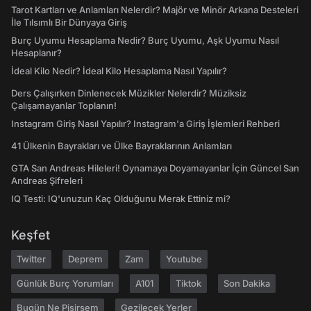
Tarot Kartları ve Anlamları Nelerdir? Majör ve Minör Arkana Desteleri
İle Tılsımlı Bir Dünyaya Giriş
Burç Uyumu Hesaplama Nedir? Burç Uyumu, Aşk Uyumu Nasıl
Hesaplanır?
İdeal Kilo Nedir? İdeal Kilo Hesaplama Nasıl Yapılır?
Ders Çalışırken Dinlenecek Müzikler Nelerdir? Müziksiz
Çalışamayanlar Toplanın!
Instagram Giriş Nasıl Yapılır? Instagram'a Giriş İşlemleri Rehberi
41 Ülkenin Bayrakları ve Ülke Bayraklarının Anlamları
GTA San Andreas Hileleri! Oynamaya Doyamayanlar İçin Güncel San
Andreas Şifreleri
IQ Testi: IQ'unuzun Kaç Olduğunu Merak Ettiniz mi?
Keşfet
Twitter
Deprem
Zam
Youtube
Günlük Burç Yorumları
A101
Tiktok
Son Dakika
Bugün Ne Pişirsem
Gezilecek Yerler