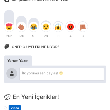
262
130
91
28
11
4
3
ONEDİO ÜYELERİ NE DİYOR?
Yorum Yazın
En Yeni İçerikler!
Video