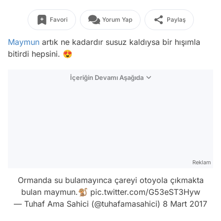
Favori
Yorum Yap
Paylaş
Maymun
artık ne kadardır susuz kaldıysa bir hışımla
bitirdi hepsini. 😍
İçeriğin Devamı Aşağıda
Reklam
Ormanda su bulamayınca çareyi otoyola çıkmakta
bulan maymun.🐒
pic.twitter.com/G53eST3Hyw
— Tuhaf Ama Sahici (@tuhafamasahici)
8 Mart 2017