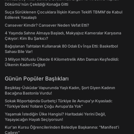
Dökümü'nün Çekildiği Konağa Gitti
Suça Sürüklenen Çocuklara İlişkin Kanun Teklifi TBMM'de Kabul
Edilerek Yasalaştı
Cansever Kimdir? Cansever Neden Vefat Etti?
4 Yaşında Sahne Almaya Başladı, Makyajsız Kameralar Karşısına
Çıkıyor: Kim Bu Şarkıcı?
Bağışlanan Tahtaları Kullanarak 80 Odalı Ev İnşa Etti: Basketbol
Sahası Bile Var!
3 Milyon Nüfuslu Ülkede 6 Kilometrelik Altın Damarı Keşfedildi:
Ülkenin Kaderi Değişti
Günün Popüler Başlıkları
Beşiktaş-Üsküdar Vapurunda Yaşlı Kadın, Şort Giyen Kadının
Bacağına Bastonla Vurdu!
Sokak Röportajında Gurbetçi Türkiye ile Avrupa'yı Kıyasladı:
"Türkiye’deki Yolların Çoğu Avrupa’da Yok"
Yaşamak İstediğin Ülke Hangisi? Haritadaki Yerini Değil,
Yaşayacağın Hayatı Seçiyorsun!
Kur'an Kursu Öğrencilerinden Belediye Başkanına: "Manifest’i
Çağırın"