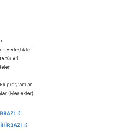
i
ne yerleştikleri
e türleri
teler
rklı programlar
mlar (Meslekler)
İRBAZI
SİHİRBAZI