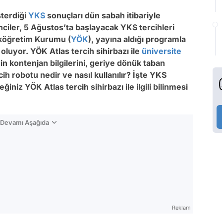
sterdiği
YKS
sonuçları dün sabah itibariyle
ciler, 5 Ağustos’ta başlayacak YKS tercihleri
eköğretim Kurumu (
YÖK
), yayına aldığı programla
luyor. YÖK Atlas tercih sihirbazı ile
üniversite
in kontenjan bilgilerini, geriye dönük taban
cih robotu nedir ve nasıl kullanılır? İşte YKS
iniz YÖK Atlas tercih sihirbazı ile ilgili bilinmesi
n Devamı Aşağıda
Reklam