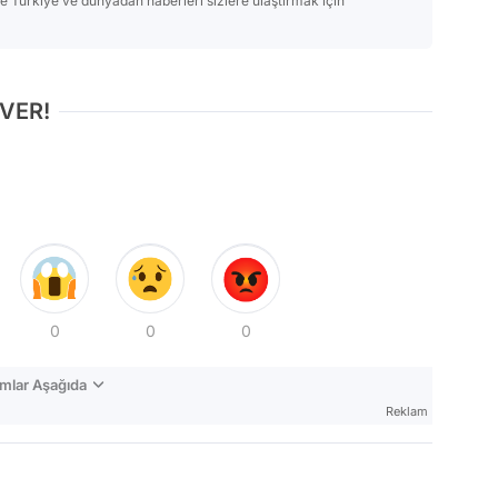
Türkiye ve dünyadan haberleri sizlere ulaştırmak için
 VER!
0
0
0
mlar Aşağıda
Reklam