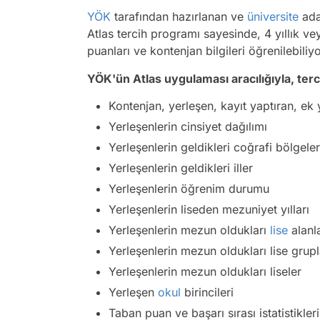
YÖK
tarafından hazırlanan ve
üniversite
ada
Atlas tercih programı sayesinde, 4 yıllık vey
puanları ve kontenjan bilgileri öğrenilebiliyo
YÖK'ün Atlas uygulaması aracılığıyla, ter
Kontenjan, yerleşen, kayıt yaptıran, ek y
Yerleşenlerin cinsiyet dağılımı
Yerleşenlerin geldikleri coğrafi bölgeler
Yerleşenlerin geldikleri iller
Yerleşenlerin öğrenim durumu
Yerleşenlerin liseden mezuniyet yılları
Yerleşenlerin mezun oldukları
lise
alanla
Yerleşenlerin mezun oldukları lise gruplar
Yerleşenlerin mezun oldukları liseler
Yerleşen
okul
birincileri
Taban puan ve başarı sırası istatistikleri