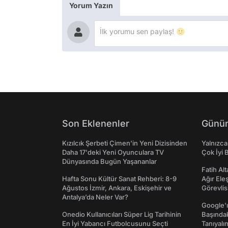
Yorum Yazın
Son Eklenenler
Günün
Kızılcık Şerbeti Çimen'in Yeni Dizisinden
Yalnızca
Daha 17'deki Yeni Oyunculara TV
Çok İyi B
Dünyasında Bugün Yaşananlar
Fatih Al
Hafta Sonu Kültür Sanat Rehberi: 8-9
Ağır Ele
Ağustos İzmir, Ankara, Eskişehir ve
Görevlis
Antalya’da Neler Var?
Google'ı
Onedio Kullanıcıları Süper Lig Tarihinin
Başında
En İyi Yabancı Futbolcusunu Seçti
Tanıyalı