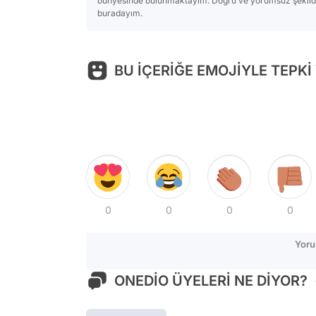
bünyesinde bulunmaktayım. Doğru ve yorumsuz şekilde 
buradayım.
BU İÇERİĞE EMOJİYLE TEPKİ
0
0
0
0
Yoru
ONEDİO ÜYELERİ NE DİYOR?