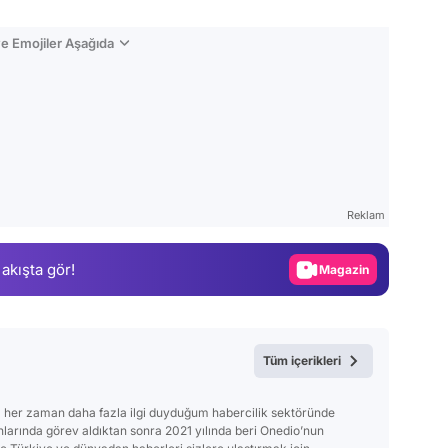
e Emojiler Aşağıda
Video
Test
Reklam
Gündem
 akışta gör!
Magazin
Video
Test
Tüm içerikleri
 her zaman daha fazla ilgi duyduğum habercilik sektöründe
anlarında görev aldıktan sonra 2021 yılında beri Onedio’nun