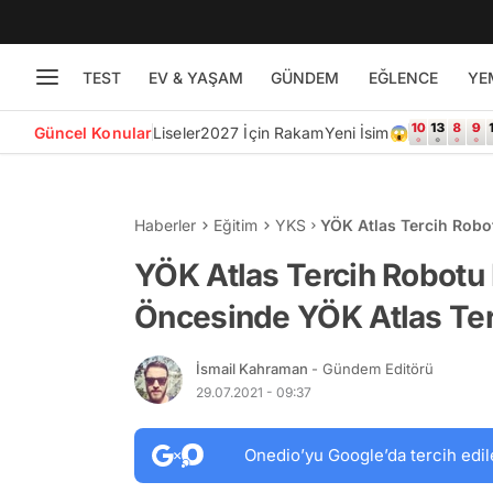
TEST
EV & YAŞAM
GÜNDEM
EĞLENCE
YE
Güncel Konular
Liseler
2027 İçin Rakam
Yeni İsim😱
Haberler
Eğitim
YKS
YÖK Atlas Tercih Robot
Tercih Sihirbazı Detayı
YÖK Atlas Tercih Robotu N
Öncesinde YÖK Atlas Terc
İsmail Kahraman
- Gündem Editörü
29.07.2021 - 09:37
Onedio’yu Google’da tercih edil