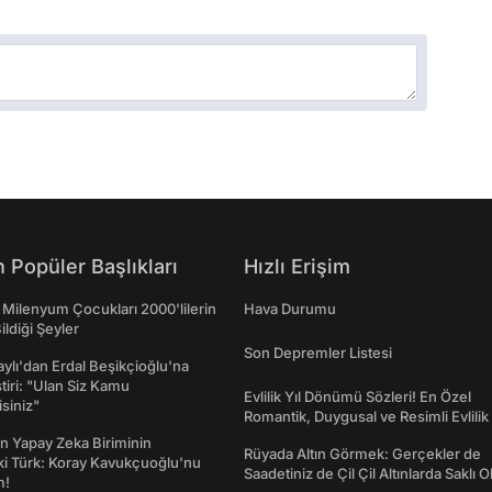
 Popüler Başlıkları
Hızlı Erişim
 Milenyum Çocukları 2000'lilerin
Hava Durumu
ildiği Şeyler
Son Depremler Listesi
taylı'dan Erdal Beşikçioğlu'na
ştiri: "Ulan Siz Kamu
Evlilik Yıl Dönümü Sözleri! En Özel
isiniz"
Romantik, Duygusal ve Resimli Evlilik 
dönümü Mesajları
n Yapay Zeka Biriminin
Rüyada Altın Görmek: Gerçekler de
ki Türk: Koray Kavukçuoğlu'nu
Saadetiniz de Çil Çil Altınlarda Saklı Ol
m!