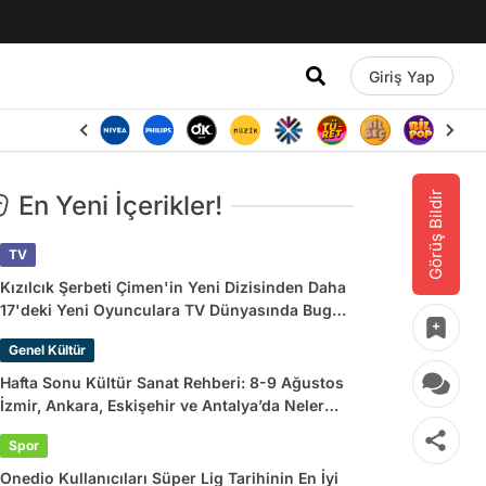
Giriş Yap
Görüş Bildir
En Yeni İçerikler!
TV
Kızılcık Şerbeti Çimen'in Yeni Dizisinden Daha
17'deki Yeni Oyunculara TV Dünyasında Bugün
Yaşananlar
Genel Kültür
Hafta Sonu Kültür Sanat Rehberi: 8-9 Ağustos
İzmir, Ankara, Eskişehir ve Antalya’da Neler
Var?
Spor
Onedio Kullanıcıları Süper Lig Tarihinin En İyi