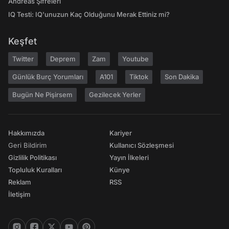
Andreas Şifreleri
IQ Testi: IQ'unuzun Kaç Olduğunu Merak Ettiniz mi?
Keşfet
Twitter
Deprem
Zam
Youtube
Günlük Burç Yorumları
A101
Tiktok
Son Dakika
Bugün Ne Pişirsem
Gezilecek Yerler
Hakkımızda
Kariyer
Geri Bildirim
Kullanıcı Sözleşmesi
Gizlilik Politikası
Yayın İlkeleri
Topluluk Kuralları
Künye
Reklam
RSS
İletişim