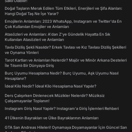
Saklı Olabilir!
Doğal Taşların Merak Edilen Tüm Etkileri, Enerjileri ve Şifa Alanları:
Hangi Doğal Taş Ne İşe Yarar?
Emojilerin Anlamları: 2023 WhatsApp, Instagram ve Twitter'da En
Çok Kullanılan Emojiler ve Anlamları
Atasözleri ve Anlamları: A'dan Z'ye Gündelik Hayatta En Sık
Kullanılan Atasözleri ve Anlamları
Tavla Diziliş Şekli Nasıldır? Erkek Tavlası ve Kız Tavlası Diziliş Şekilleri
ve Oynama Yönleri
Tarot Kartları ve Anlamları Nelerdir? Majör ve Minör Arkana Desteleri
İle Tılsımlı Bir Dünyaya Giriş
Burç Uyumu Hesaplama Nedir? Burç Uyumu, Aşk Uyumu Nasıl
Hesaplanır?
İdeal Kilo Nedir? İdeal Kilo Hesaplama Nasıl Yapılır?
Ders Çalışırken Dinlenecek Müzikler Nelerdir? Müziksiz
Çalışamayanlar Toplanın!
Instagram Giriş Nasıl Yapılır? Instagram'a Giriş İşlemleri Rehberi
41 Ülkenin Bayrakları ve Ülke Bayraklarının Anlamları
GTA San Andreas Hileleri! Oynamaya Doyamayanlar İçin Güncel San