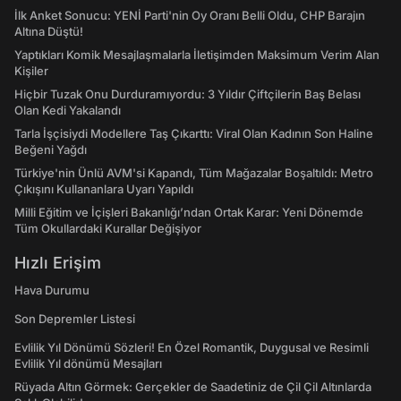
İlk Anket Sonucu: YENİ Parti'nin Oy Oranı Belli Oldu, CHP Barajın
Altına Düştü!
Yaptıkları Komik Mesajlaşmalarla İletişimden Maksimum Verim Alan
Kişiler
Hiçbir Tuzak Onu Durduramıyordu: 3 Yıldır Çiftçilerin Baş Belası
Olan Kedi Yakalandı
Tarla İşçisiydi Modellere Taş Çıkarttı: Viral Olan Kadının Son Haline
Beğeni Yağdı
Türkiye'nin Ünlü AVM'si Kapandı, Tüm Mağazalar Boşaltıldı: Metro
Çıkışını Kullananlara Uyarı Yapıldı
Milli Eğitim ve İçişleri Bakanlığı’ndan Ortak Karar: Yeni Dönemde
Tüm Okullardaki Kurallar Değişiyor
Hızlı Erişim
Hava Durumu
Son Depremler Listesi
Evlilik Yıl Dönümü Sözleri! En Özel Romantik, Duygusal ve Resimli
Evlilik Yıl dönümü Mesajları
Rüyada Altın Görmek: Gerçekler de Saadetiniz de Çil Çil Altınlarda