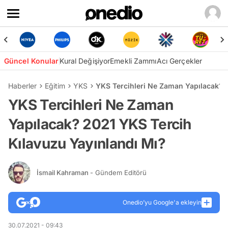
Güncel Konular
Kural Değişiyor
Emekli Zammı
Acı Gerçekler
Haberler
Eğitim
YKS
YKS Tercihleri Ne Zaman Yapılacak? 
YKS Tercihleri Ne Zaman
Yapılacak? 2021 YKS Tercih
Kılavuzu Yayınlandı Mı?
İsmail Kahraman
- Gündem Editörü
Onedio’yu Google'a ekleyin
30.07.2021 - 09:43