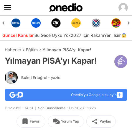
Güncel Konular
Bu Gece Uyku Yok
2027 İçin Rakam
Yeni İsim😱
Haberler
Eğitim
Yılmayan PISA'yı Kapar!
Yılmayan PISA'yı Kapar!
Buket Ertuğrul
- yazio
Onedio’yu Google'a ekleyin
11.12.2023 - 14:51
Son Güncelleme: 11.12.2023 - 16:26
Favori
Yorum Yap
Paylaş