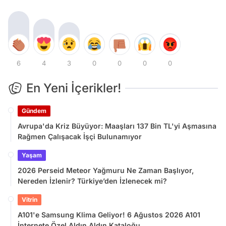
6
4
3
0
0
0
0
En Yeni İçerikler!
Gündem
Avrupa'da Kriz Büyüyor: Maaşları 137 Bin TL'yi Aşmasına
Rağmen Çalışacak İşçi Bulunamıyor
Yaşam
2026 Perseid Meteor Yağmuru Ne Zaman Başlıyor,
Nereden İzlenir? Türkiye’den İzlenecek mi?
Vitrin
A101'e Samsung Klima Geliyor! 6 Ağustos 2026 A101
İnternete Özel Aldın Aldın Kataloğu