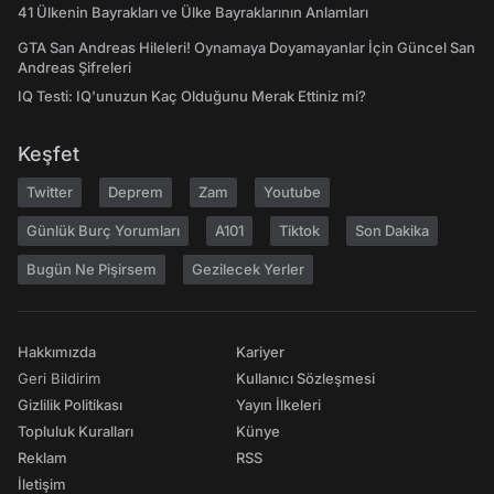
41 Ülkenin Bayrakları ve Ülke Bayraklarının Anlamları
GTA San Andreas Hileleri! Oynamaya Doyamayanlar İçin Güncel San
Andreas Şifreleri
IQ Testi: IQ'unuzun Kaç Olduğunu Merak Ettiniz mi?
Keşfet
Twitter
Deprem
Zam
Youtube
Günlük Burç Yorumları
A101
Tiktok
Son Dakika
Bugün Ne Pişirsem
Gezilecek Yerler
Hakkımızda
Kariyer
Geri Bildirim
Kullanıcı Sözleşmesi
Gizlilik Politikası
Yayın İlkeleri
Topluluk Kuralları
Künye
Reklam
RSS
İletişim