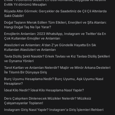
Evlilik Yıl dönümü Mesajları
Rüyada Altın Görmek: Gerçekler de Saadetiniz de Çil Çil Altınlarda
Saklı Olabilir!
Doğal Taşların Merak Edilen Tüm Etkileri, Enerjileri ve Şifa Alanları:
Hangi Doğal Taş Ne İşe Yarar?
Emojilerin Anlamları: 2023 WhatsApp, Instagram ve Twitter'da En
Çok Kullanılan Emojiler ve Anlamları
Atasözleri ve Anlamları: A'dan Z'ye Gündelik Hayatta En Sık
Kullanılan Atasözleri ve Anlamları
Tavla Diziliş Şekli Nasıldır? Erkek Tavlası ve Kız Tavlası Diziliş Şekilleri
ve Oynama Yönleri
Tarot Kartları ve Anlamları Nelerdir? Majör ve Minör Arkana Desteleri
İle Tılsımlı Bir Dünyaya Giriş
Burç Uyumu Hesaplama Nedir? Burç Uyumu, Aşk Uyumu Nasıl
Hesaplanır?
İdeal Kilo Nedir? İdeal Kilo Hesaplama Nasıl Yapılır?
Ders Çalışırken Dinlenecek Müzikler Nelerdir? Müziksiz
Çalışamayanlar Toplanın!
Instagram Giriş Nasıl Yapılır? Instagram'a Giriş İşlemleri Rehberi