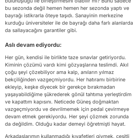
bulunuşluğu ile birleştirmesini olabilir mi? Bunu sadece
bu sezonda değil hemen hemen her sezonda yaptı ve
bayrağı istikrarla öteye taşıdı. Sanayinin merkezine
kurduğu üniversiteler ile de bayrağı daha farlı alanlarda
da sallayacağını garantiler gibi.
Aslı devam ediyordu:
Her gün, kendisi ile birlikte taze sınavlar getiriyordu.
Kiminin çözümü vardı kimi gözyaşlarına teslimdi. Akıl
çoğu şeyi çözebiliyor ama kalp, anıların yılmaz
bekçiliğinden vazgeçmiyordu. Her hatıramı birbirine
ekleyip, keşke diyecek bir gerekçe bırakmadan
yaşayabildiğime şükrederek gönül tahtıma yerleştirdim
ve kapattım kapısını. Neticede Güneş doğmaktan
vazgeçmiyordu ve devrilmemek için pedal çevirmeye
devam etmek gerekiyordu. Her şeyi çözmek zorunda
da değildim. Olduğu kadar demeyi öğretmişti hayat.
Arkadaşlarımın kullanmadığı kıyafetleri giymek, çeşitli