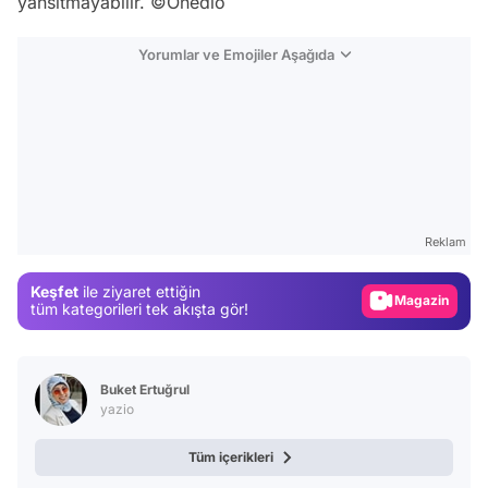
yansıtmayabilir. ©Onedio
Yorumlar ve Emojiler Aşağıda
Video
Test
Reklam
Gündem
Keşfet
ile ziyaret ettiğin
Magazin
tüm kategorileri tek akışta gör!
Video
Test
Buket Ertuğrul
yazio
Tüm içerikleri