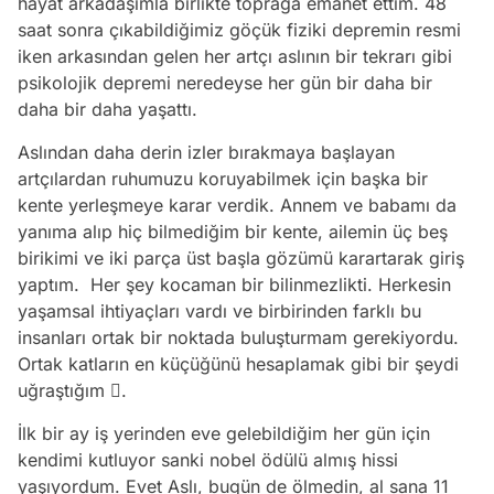
hayat arkadaşımla birlikte toprağa emanet ettim. 48
saat sonra çıkabildiğimiz göçük fiziki depremin resmi
iken arkasından gelen her artçı aslının bir tekrarı gibi
psikolojik depremi neredeyse her gün bir daha bir
daha bir daha yaşattı.
Aslından daha derin izler bırakmaya başlayan
artçılardan ruhumuzu koruyabilmek için başka bir
kente yerleşmeye karar verdik. Annem ve babamı da
yanıma alıp hiç bilmediğim bir kente, ailemin üç beş
birikimi ve iki parça üst başla gözümü karartarak giriş
yaptım. Her şey kocaman bir bilinmezlikti. Herkesin
yaşamsal ihtiyaçları vardı ve birbirinden farklı bu
insanları ortak bir noktada buluşturmam gerekiyordu.
Ortak katların en küçüğünü hesaplamak gibi bir şeydi
uğraştığım .
İlk bir ay iş yerinden eve gelebildiğim her gün için
kendimi kutluyor sanki nobel ödülü almış hissi
yaşıyordum. Evet Aslı, bugün de ölmedin, al sana 11