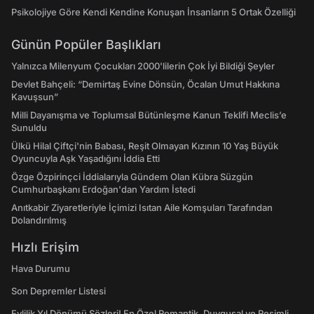
Psikolojiye Göre Kendi Kendine Konuşan İnsanların 5 Ortak Özelliği
Günün Popüler Başlıkları
Yalnızca Milenyum Çocukları 2000'lilerin Çok İyi Bildiği Şeyler
Devlet Bahçeli: “Demirtaş Evine Dönsün, Öcalan Umut Hakkına
Kavuşsun”
Milli Dayanışma ve Toplumsal Bütünleşme Kanun Teklifi Meclis’e
Sunuldu
Ülkü Hilal Çiftçi'nin Babası, Reşit Olmayan Kızının 10 Yaş Büyük
Oyuncuyla Aşk Yaşadığını İddia Etti
Özge Özpirinçci İddialarıyla Gündem Olan Kübra Süzgün
Cumhurbaşkanı Erdoğan'dan Yardım İstedi
Anıtkabir Ziyaretleriyle İçimizi Isıtan Aile Komşuları Tarafından
Dolandırılmış
Hızlı Erişim
Hava Durumu
Son Depremler Listesi
Evlilik Yıl Dönümü Sözleri! En Özel Romantik, Duygusal ve Resimli