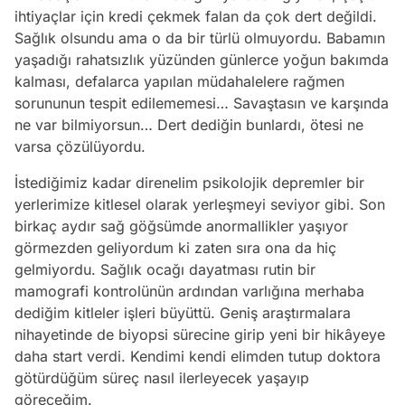
ihtiyaçlar için kredi çekmek falan da çok dert değildi.
Sağlık olsundu ama o da bir türlü olmuyordu. Babamın
yaşadığı rahatsızlık yüzünden günlerce yoğun bakımda
kalması, defalarca yapılan müdahalelere rağmen
sorununun tespit edilememesi… Savaştasın ve karşında
ne var bilmiyorsun… Dert dediğin bunlardı, ötesi ne
varsa çözülüyordu.
İstediğimiz kadar direnelim psikolojik depremler bir
yerlerimize kitlesel olarak yerleşmeyi seviyor gibi. Son
birkaç aydır sağ göğsümde anormallikler yaşıyor
görmezden geliyordum ki zaten sıra ona da hiç
gelmiyordu. Sağlık ocağı dayatması rutin bir
mamografi kontrolünün ardından varlığına merhaba
dediğim kitleler işleri büyüttü. Geniş araştırmalara
nihayetinde de biyopsi sürecine girip yeni bir hikâyeye
daha start verdi. Kendimi kendi elimden tutup doktora
götürdüğüm süreç nasıl ilerleyecek yaşayıp
göreceğim.