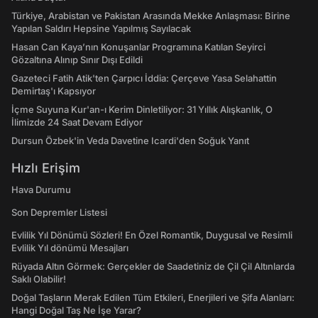
Türkiye, Arabistan ve Pakistan Arasında Mekke Anlaşması: Birine
Yapılan Saldırı Hepsine Yapılmış Sayılacak
Hasan Can Kaya’nın Konuşanlar Programına Katılan Seyirci
Gözaltına Alınıp Sınır Dışı Edildi
Gazeteci Fatih Atik'ten Çarpıcı İddia: Çerçeve Yasa Selahattin
Demirtaş'ı Kapsıyor
İçme Suyuna Kur'an-ı Kerim Dinletiliyor: 31 Yıllık Alışkanlık, O
İlimizde 24 Saat Devam Ediyor
Dursun Özbek'in Veda Davetine Icardi'den Soğuk Yanıt
Hızlı Erişim
Hava Durumu
Son Depremler Listesi
Evlilik Yıl Dönümü Sözleri! En Özel Romantik, Duygusal ve Resimli
Evlilik Yıl dönümü Mesajları
Rüyada Altın Görmek: Gerçekler de Saadetiniz de Çil Çil Altınlarda
Saklı Olabilir!
Doğal Taşların Merak Edilen Tüm Etkileri, Enerjileri ve Şifa Alanları:
Hangi Doğal Taş Ne İşe Yarar?