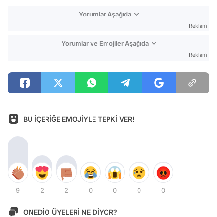
Yorumlar Aşağıda
Reklam
Yorumlar ve Emojiler Aşağıda
Reklam
BU İÇERİĞE EMOJİYLE TEPKİ VER!
9
2
2
0
0
0
0
ONEDİO ÜYELERİ NE DİYOR?