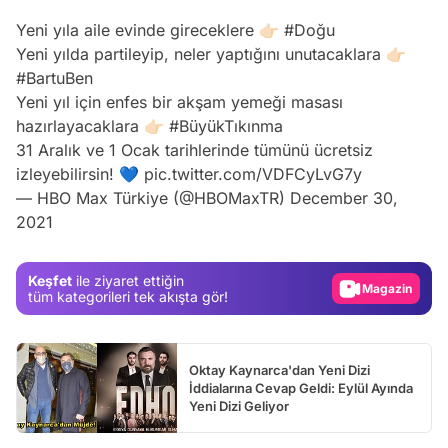
Yeni yıla aile evinde gireceklere 👉🏻
#Doğu
Yeni yılda partileyip, neler yaptığını unutacaklara 👉🏻
#BartuBen
Yeni yıl için enfes bir akşam yemeği masası
hazırlayacaklara 👉🏻
#BüyükTıkınma
31 Aralık ve 1 Ocak tarihlerinde tümünü ücretsiz
Video
izleyebilirsin! 💙
pic.twitter.com/VDFCyLvG7y
— HBO Max Türkiye (@HBOMaxTR)
December 30,
Test
2021
Gündem
Magazin
Keşfet
ile ziyaret ettiğin
tüm kategorileri tek akışta gör!
Video
Test
Oktay Kaynarca'dan Yeni Dizi
İddialarına Cevap Geldi: Eylül Ayında
Yeni Dizi Geliyor