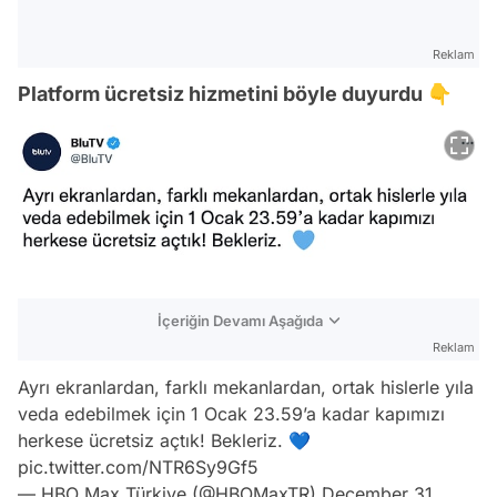
Reklam
Platform ücretsiz hizmetini böyle duyurdu 👇
İçeriğin Devamı Aşağıda
Reklam
Ayrı ekranlardan, farklı mekanlardan, ortak hislerle yıla
veda edebilmek için 1 Ocak 23.59’a kadar kapımızı
herkese ücretsiz açtık! Bekleriz. 💙
pic.twitter.com/NTR6Sy9Gf5
— HBO Max Türkiye (@HBOMaxTR)
December 31,