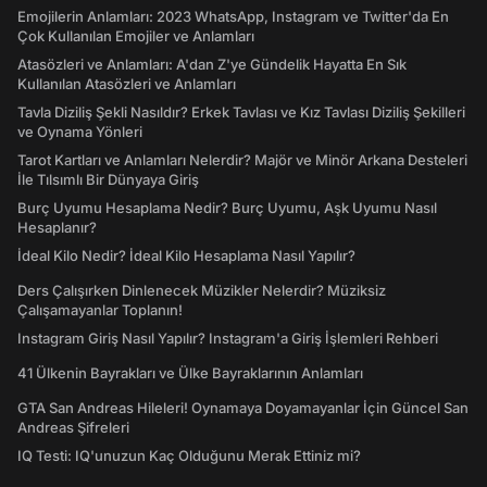
Emojilerin Anlamları: 2023 WhatsApp, Instagram ve Twitter'da En
Çok Kullanılan Emojiler ve Anlamları
Atasözleri ve Anlamları: A'dan Z'ye Gündelik Hayatta En Sık
Kullanılan Atasözleri ve Anlamları
Tavla Diziliş Şekli Nasıldır? Erkek Tavlası ve Kız Tavlası Diziliş Şekilleri
ve Oynama Yönleri
Tarot Kartları ve Anlamları Nelerdir? Majör ve Minör Arkana Desteleri
İle Tılsımlı Bir Dünyaya Giriş
Burç Uyumu Hesaplama Nedir? Burç Uyumu, Aşk Uyumu Nasıl
Hesaplanır?
İdeal Kilo Nedir? İdeal Kilo Hesaplama Nasıl Yapılır?
Ders Çalışırken Dinlenecek Müzikler Nelerdir? Müziksiz
Çalışamayanlar Toplanın!
Instagram Giriş Nasıl Yapılır? Instagram'a Giriş İşlemleri Rehberi
41 Ülkenin Bayrakları ve Ülke Bayraklarının Anlamları
GTA San Andreas Hileleri! Oynamaya Doyamayanlar İçin Güncel San
Andreas Şifreleri
IQ Testi: IQ'unuzun Kaç Olduğunu Merak Ettiniz mi?