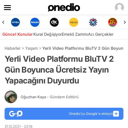
Güncel Konular
Kural Değişiyor
Emekli Zammı
Acı Gerçekler
Haberler
Yaşam
Yerli Video Platformu BluTV 2 Gün Boyunca
Yerli Video Platformu BluTV 2
Gün Boyunca Ücretsiz Yayın
Yapacağını Duyurdu
Oğuzhan Kaya
- Gündem Editörü
Onedio’yu Google'a ekleyin
31.12.2021 - 23:19