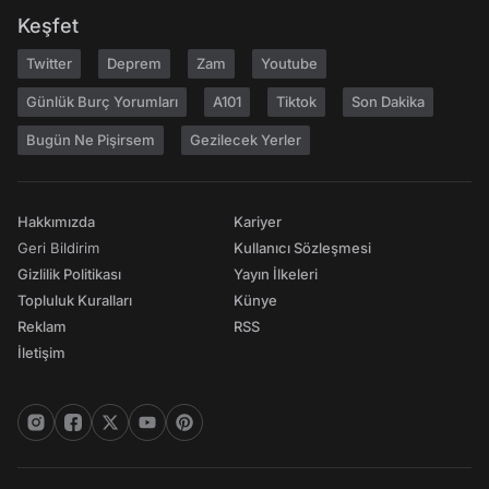
Keşfet
Twitter
Deprem
Zam
Youtube
Günlük Burç Yorumları
A101
Tiktok
Son Dakika
Bugün Ne Pişirsem
Gezilecek Yerler
Hakkımızda
Kariyer
Geri Bildirim
Kullanıcı Sözleşmesi
Gizlilik Politikası
Yayın İlkeleri
Topluluk Kuralları
Künye
Reklam
RSS
İletişim