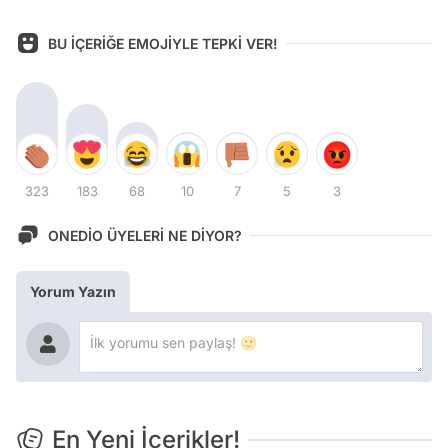
BU İÇERİĞE EMOJİYLE TEPKİ VER!
323
183
68
10
7
5
3
ONEDİO ÜYELERİ NE DİYOR?
Yorum Yazın
En Yeni İçerikler!