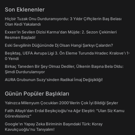
Son Eklenenler
Hiçbir Tuzak Onu Durduramıyordu: 3 Yıldır Çiftçilerin Baş Belası
Olan Kedi Yakalandı
Exxen'in Sevilen Dizisi Karma'dan Müjde: 2. Sezon Çekimleri
Resmen Başladı!
Eski Sevgilinin Düğününde Dj Olsan Hangi Şarkıyı Çalardın?
Beşiktaş, UEFA Avrupa Ligi 3. Ön Eleme Turunda Hradec Kralove'ı 1-
0 Yendi
Birkaç Taneden Bir Şey Olmaz Dediler, Ülkenin Başına Bela Oldu:
Şimdi Durdurulamıyor
AURA Grubunun Suzy'sinden Radikal İmaj Değişikliği!
Günün Popüler Başlıkları
Yalnızca Milenyum Çocukları 2000'lilerin Çok İyi Bildiği Şeyler
Fatih Altaylı'dan Erdal Beşikçioğlu'na Ağır Eleştiri: "Ulan Siz Kamu
Görevlisisiniz"
Google'ın Yapay Zeka Biriminin Başındaki Türk: Koray
Kavukçuoğlu'nu Tanıyalım!