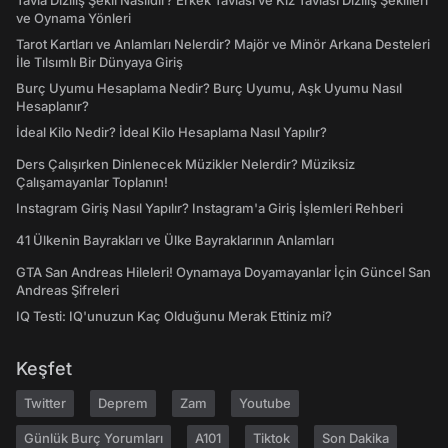
Tavla Diziliş Şekli Nasıldır? Erkek Tavlası ve Kız Tavlası Diziliş Şekilleri
ve Oynama Yönleri
Tarot Kartları ve Anlamları Nelerdir? Majör ve Minör Arkana Desteleri
İle Tılsımlı Bir Dünyaya Giriş
Burç Uyumu Hesaplama Nedir? Burç Uyumu, Aşk Uyumu Nasıl
Hesaplanır?
İdeal Kilo Nedir? İdeal Kilo Hesaplama Nasıl Yapılır?
Ders Çalışırken Dinlenecek Müzikler Nelerdir? Müziksiz
Çalışamayanlar Toplanın!
Instagram Giriş Nasıl Yapılır? Instagram'a Giriş İşlemleri Rehberi
41 Ülkenin Bayrakları ve Ülke Bayraklarının Anlamları
GTA San Andreas Hileleri! Oynamaya Doyamayanlar İçin Güncel San
Andreas Şifreleri
IQ Testi: IQ'unuzun Kaç Olduğunu Merak Ettiniz mi?
Keşfet
Twitter
Deprem
Zam
Youtube
Günlük Burç Yorumları
A101
Tiktok
Son Dakika