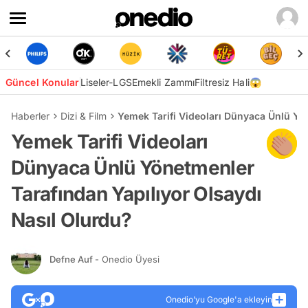
Güncel Konular
Liseler-LGS
Emekli Zammı
Filtresiz Hali😱
Haberler
Dizi & Film
Yemek Tarifi Videoları Dünyaca Ünlü Yö
Yemek Tarifi Videoları
Dünyaca Ünlü Yönetmenler
Tarafından Yapılıyor Olsaydı
Nasıl Olurdu?
Defne Auf
- Onedio Üyesi
Onedio’yu Google'a ekleyin