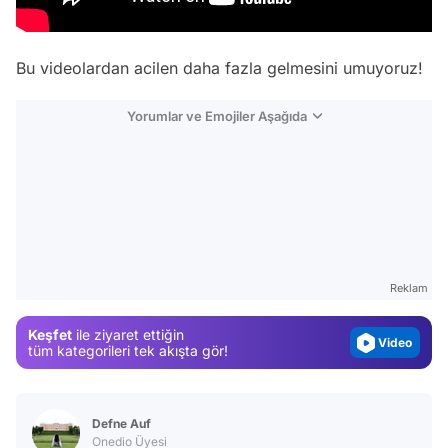
Bu videolardan acilen daha fazla gelmesini umuyoruz!
Yorumlar ve Emojiler Aşağıda
Video
Test
Gündem
Reklam
Magazin
Video
Keşfet
ile ziyaret ettiğin
tüm kategorileri tek akışta gör!
Test
Defne Auf
Onedio Üyesi