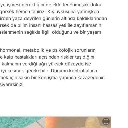
e yetişmesi gerektiğini de eklerler.Yumuşak doku
görsek hemen tanırız. Kış uykusuna yatmışken
rden yaza devrilen günlerin altında kaldıklarından
örsek de bilim insanı hassasiyeti ile zayıflamanın
eslenmenin sağlıkla ilgili olduğunu ve bir yaşam
in hormonal, metabolik ve psikolojik sorunların
 kalp hastalıkları açısından riskler taşıdığını
da kalmanın verdiği ağrı yüksek düzeyde ise
ğrıyı kesmek gerekebilir. Durumu kontrol altına
ilmek için sakin bir konuşma yapınca kazazedenin
iverirsiniz.