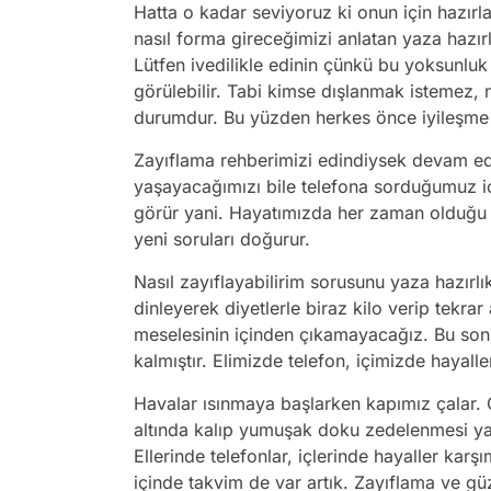
Hatta o kadar seviyoruz ki onun için hazırl
nasıl forma gireceğimizi anlatan yaza hazır
Lütfen ivedilikle edinin çünkü bu yoksunlu
görülebilir. Tabi kimse dışlanmak istemez, 
durumdur. Bu yüzden herkes önce iyileşme r
Zayıflama rehberimizi edindiysek devam edeb
yaşayacağımızı bile telefona sorduğumuz içi
görür yani. Hayatımızda her zaman olduğu 
yeni soruları doğurur.
Nasıl zayıflayabilirim sorusunu yaza hazırlı
dinleyerek diyetlerle biraz kilo verip tekrar
meselesinin içinden çıkamayacağız. Bu sonu
kalmıştır. Elimizde telefon, içimizde hayall
Havalar ısınmaya başlarken kapımız çalar. G
altında kalıp yumuşak doku zedelenmesi yaş
Ellerinde telefonlar, içlerinde hayaller kar
içinde takvim de var artık. Zayıflama ve güze