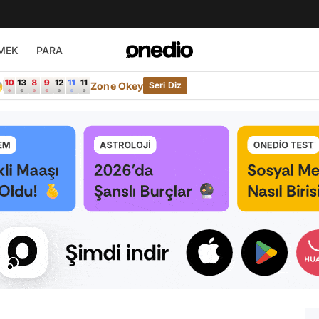
MEK
PARA

Zone Okey
Seri Diz