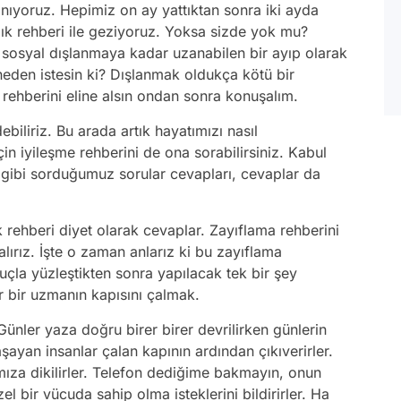
anıyoruz. Hepimiz on ay yattıktan sonra iki ayda
lık rehberi ile geziyoruz. Yoksa sizde yok mu?
k sosyal dışlanmaya kadar uzanabilen bir ayıp olarak
neden istesin ki? Dışlanmak oldukça kötü bir
ehberini eline alsın ondan sonra konuşalım.
iliriz. Bu arada artık hayatımızı nasıl
n iyileşme rehberini de ona sorabilirsiniz. Kabul
gibi sorduğumuz sorular cevapları, cevaplar da
k rehberi diyet olarak cevaplar. Zayıflama rehberini
 alırız. İşte o zaman anlarız ki bu zayıflama
çla yüzleştikten sonra yapılacak tek bir şey
er bir uzmanın kapısını çalmak.
ünler yaza doğru birer birer devrilirken günlerin
ayan insanlar çalan kapının ardından çıkıverirler.
şımıza dikilirler. Telefon dediğime bakmayın, onun
l bir vücuda sahip olma isteklerini bildirirler. Ha