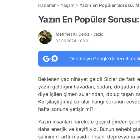
Haberler
Yaşam
Yazın En Popüler Sorusu: M
Yazın En Popüler Sorusu:
Mehmet Ali Deniz
- yazio
03.06.2024 - 09:01
Onedio’yu Google’da tercih edil
Beklenen yaz nihayet geldi! Sizler de fark e
yazın geldiğini havadan, sudan, doğadan an
diye içilen çimen sularından, dolup taşan 
Karşılaştığımız sorular hangi sorunun cevab
hafta sonuna yetişir mi?
Yazın insanları harekete geçirdiğinden şü
daha enerjik ve keyifliyiz. Bunun sebebi g
salınımını arttırmasıdır. İnsanı depresyona