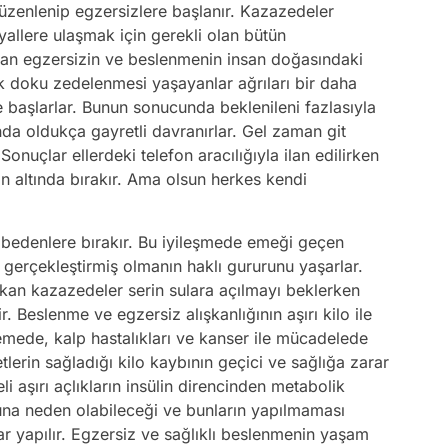
 düzenlenip egzersizlere başlanır. Kazazedeler
ayallere ulaşmak için gerekli olan bütün
an egzersizin ve beslenmenin insan doğasındaki
 doku zedelenmesi yaşayanlar ağrıları bir daha
başlarlar. Bunun sonucunda beklenileni fazlasıyla
da oldukça gayretli davranırlar. Gel zaman git
nuçlar ellerdeki telefon aracılığıyla ilan edilirken
n altında bırakır. Ama olsun herkes kendi
iş bedenlere bırakır. Bu iyileşmede emeği geçen
gerçekleştirmiş olmanın haklı gururunu yaşarlar.
çıkan kazazedeler serin sulara açılmayı beklerken
r. Beslenme ve egzersiz alışkanlığının aşırı kilo ile
emede, kalp hastalıkları ve kanser ile mücadelede
yetlerin sağladığı kilo kaybının geçici ve sağlığa zarar
eli aşırı açlıkların insülin direncinden metabolik
una neden olabileceği ve bunların yapılmaması
 yapılır. Egzersiz ve sağlıklı beslenmenin yaşam