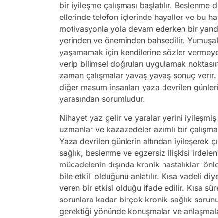
bir iyileşme çalışması başlatılır. Beslenme
ellerinde telefon içlerinde hayaller ve bu h
motivasyonla yola devam ederken bir yand
yerinden ve öneminden bahsedilir. Yumuşak
yaşamamak için kendilerine sözler vermeye 
verip bilimsel doğruları uygulamak noktasın
zaman çalışmalar yavaş yavaş sonuç verir. So
diğer masum insanları yaza devrilen günleri
yarasından sorumludur.
Nihayet yaz gelir ve yaralar yerini iyileşm
uzmanlar ve kazazedeler azimli bir çalışma 
Yaza devrilen günlerin altından iyileşerek 
sağlık, beslenme ve egzersiz ilişkisi irdeleni
mücadelenin dışında kronik hastalıkları önl
bile etkili olduğunu anlatılır. Kısa vadeli di
veren bir etkisi olduğu ifade edilir. Kısa sür
sorunlara kadar birçok kronik sağlık sorun
gerektiği yönünde konuşmalar ve anlaşmalar