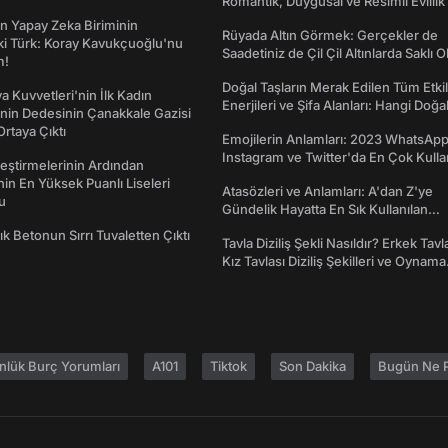
Romantik, Duygusal ve Resimli Evlilik 
dönümü Mesajları
n Yapay Zeka Biriminin
Rüyada Altın Görmek: Gerçekler de
ki Türk: Koray Kavukçuoğlu'nu
Saadetiniz de Çil Çil Altınlarda Saklı Ol
m!
Doğal Taşların Merak Edilen Tüm Etkil
a Kuvvetleri'nin İlk Kadın
Enerjileri ve Şifa Alanları: Hangi Doğa
nin Dedesinin Çanakkale Gazisi
Ne İşe Yarar?
rtaya Çıktı
Emojilerin Anlamları: 2023 WhatsApp
Instagram ve Twitter'da En Çok Kulla
eştirmelerinin Ardından
Emojiler ve Anlamları
nin En Yüksek Puanlı Liseleri
Atasözleri ve Anlamları: A'dan Z'ye
du
Gündelik Hayatta En Sık Kullanılan
Atasözleri ve Anlamları
lık Betonun Sırrı Tuvaletten Çıktı
Tavla Diziliş Şekli Nasıldır? Erkek Tavl
Kız Tavlası Diziliş Şekilleri ve Oynama
Yönleri
nlük Burç Yorumları
A101
Tiktok
Son Dakika
Bugün Ne P