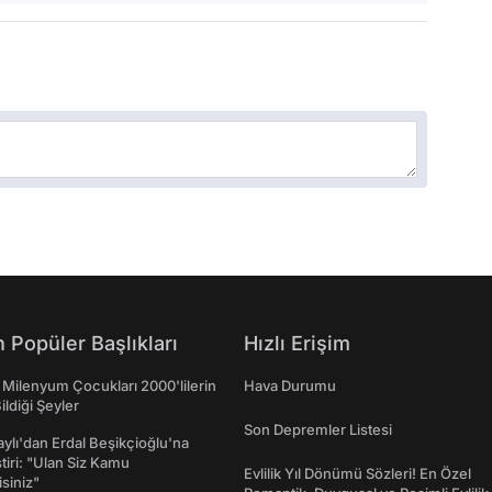
 Popüler Başlıkları
Hızlı Erişim
 Milenyum Çocukları 2000'lilerin
Hava Durumu
ildiği Şeyler
Son Depremler Listesi
taylı'dan Erdal Beşikçioğlu'na
ştiri: "Ulan Siz Kamu
Evlilik Yıl Dönümü Sözleri! En Özel
isiniz"