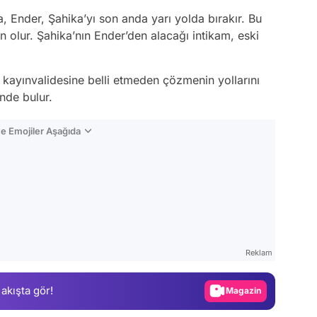
 Ender, Şahika’yı son anda yarı yolda bırakır. Bu
 olur. Şahika’nın Ender’den alacağı intikam, eski
ı kayınvalidesine belli etmeden çözmenin yollarını
nde bulur.
e Emojiler Aşağıda
Video
Test
Reklam
Gündem
 akışta gör!
Magazin
Video