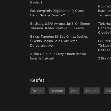
Başladı!
Google'ı
Eski Sevgilinin Düğününde Dj Olsan
Başında
Hangi Şarkıyı Çalardın?
Tanıyalı
Beşiktaş, UEFA Avrupa Ligi 3. Ön Eleme
Türk Hav
Turunda Hradec Kralove'ı 1-0 Yendi
Generali
Olduğu O
Birkaç Taneden Bir Şey Olmaz Dediler,
Ülkenin Başına Bela Oldu: Şimdi
LGS Yerl
Durdurulamıyor
Türkiye'
Belli Ol
AURA Grubunun Suzy'sinden Radikal
İmaj Değişikliği!
2 Bin Yıl
Keşfet
Twitter
Deprem
Zam
Youtube
Gü