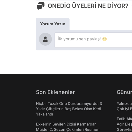
ONEDİO ÜYELERİ NE DİYOR?
Yorum Yazın
Son Eklenenler
Günün
Hiçbir Tuzak Onu Durduramıyordu: 3
Yalnızca
Yıldır Çiftçilerin Baş Belası Olan Kedi
Çok İyi B
Yakalandı
Fatih Al
Exxen'in Sevilen Dizisi Karma'dan
Ağır Ele
Müjde: 2. Sezon Çekimleri Resmen
Görevlis