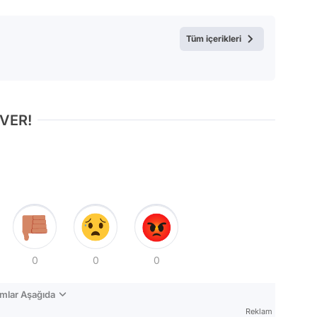
Test
Tüm içerikleri
 VER!
0
0
0
mlar Aşağıda
Reklam