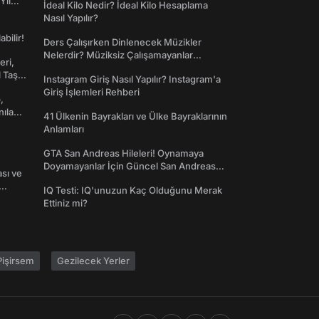
Yıl
İdeal Kilo Nedir? İdeal Kilo Hesaplama
Nasıl Yapılır?
abilir!
Ders Çalışırken Dinlenecek Müzikler
Nelerdir? Müziksiz Çalışamayanlar
eri,
Toplanın!
l Taş
Instagram Giriş Nasıl Yapılır? Instagram'a
Giriş İşlemleri Rehberi
,
nılan
41 Ülkenin Bayrakları ve Ülke Bayraklarının
Anlamları
GTA San Andreas Hileleri! Oynamaya
Doyamayanlar İçin Güncel San Andreas
ası ve
Şifreleri
IQ Testi: IQ'unuzun Kaç Olduğunu Merak
Ettiniz mi?
işirsem
Gezilecek Yerler