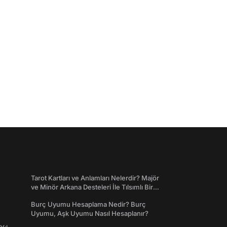
Tarot Kartları ve Anlamları Nelerdir? Majör
ve Minör Arkana Desteleri İle Tılsımlı Bir
Dünyaya Giriş
Burç Uyumu Hesaplama Nedir? Burç
Uyumu, Aşk Uyumu Nasıl Hesaplanır?