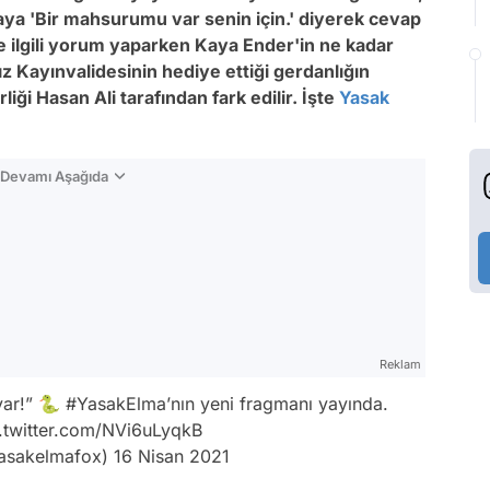
ya 'Bir mahsurumu var senin için.' diyerek cevap
e ilgili yorum yaparken Kaya Ender'in ne kadar
ldız Kayınvalidesinin hediye ettiği gerdanlığın
rliği Hasan Ali tarafından fark edilir. İşte
Yasak
n Devamı Aşağıda
Reklam
var!” 🐍
#YasakElma
’nın yeni fragmanı yayında.
.twitter.com/NVi6uLyqkB
asakelmafox)
16 Nisan 2021