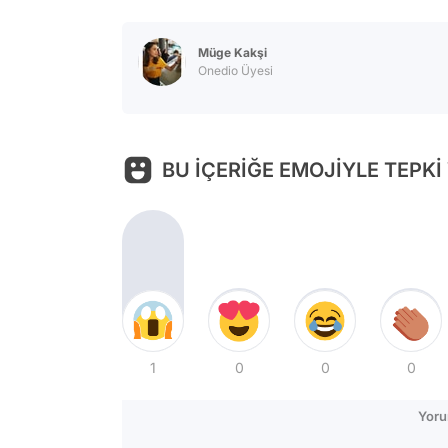
Müge Kakşi
Onedio Üyesi
BU İÇERİĞE EMOJİYLE TEPKİ
1
0
0
0
Yoru