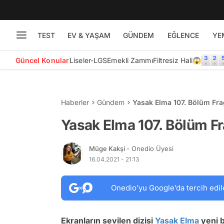
TEST
EV & YAŞAM
GÜNDEM
EĞLENCE
YE
Güncel Konular
Liseler-LGS
Emekli Zammı
Filtresiz Hali😱
Haberler
Gündem
Yasak Elma 107. Bölüm Fr
Yasak Elma 107. Bölüm F
Müge Kakşi
- Onedio Üyesi
16.04.2021 - 21:13
Onedio’yu Google’da tercih edil
Ekranların sevilen dizisi
Yasak Elma
yeni b