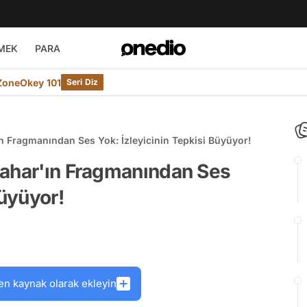
MEK
PARA
ZoneOkey 101
Seri Diz
n Fragmanından Ses Yok: İzleyicinin Tepkisi Büyüyor!
Bahar'ın Fragmanından Ses
Büyüyor!
en kaynak olarak ekleyin