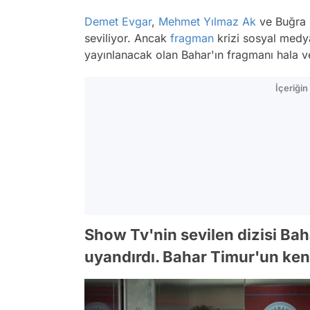
Demet Evgar
,
Mehmet Yılmaz Ak
ve Buğra G
seviliyor. Ancak
fragman
krizi sosyal medya
yayınlanacak olan Bahar'ın fragmanı hala v
İçeriği
Show Tv'nin sevilen dizisi Ba
uyandırdı. Bahar Timur'un kendi