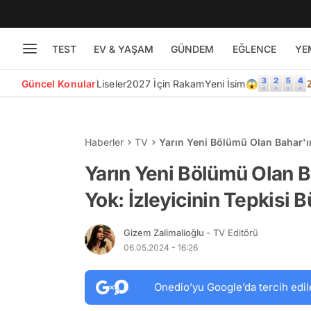
TEST
EV & YAŞAM
GÜNDEM
EĞLENCE
YE
Güncel Konular
Liseler
2027 İçin Rakam
Yeni İsim😱
Haberler
TV
Yarın Yeni Bölümü Olan Bahar'ı
Yarın Yeni Bölümü Olan 
Yok: İzleyicinin Tepkisi 
Gizem Zalimalioğlu
- TV Editörü
06.05.2024 - 16:26
Onedio’yu Google’da tercih edil