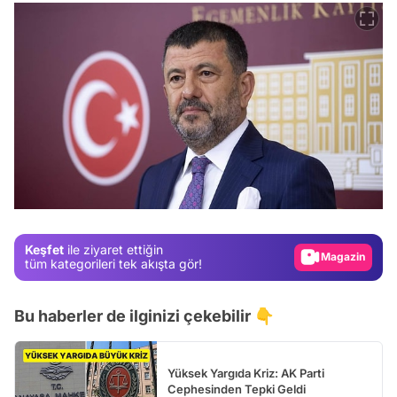
Video
Test
Gündem
Keşfet
ile ziyaret ettiğin
Magazin
tüm kategorileri tek akışta gör!
Video
Bu haberler de ilginizi çekebilir 👇
Test
Yüksek Yargıda Kriz: AK Parti
Cephesinden Tepki Geldi