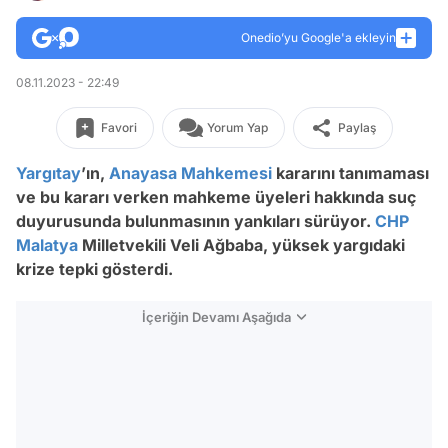
Onedio’yu Google'a ekleyin
08.11.2023 - 22:49
Favori
Yorum Yap
Paylaş
Yargıtay
’ın,
Anayasa Mahkemesi
kararını tanımaması
ve bu kararı verken mahkeme üyeleri hakkında suç
duyurusunda bulunmasının yankıları sürüyor.
CHP
Malatya
Milletvekili Veli Ağbaba, yüksek yargıdaki
krize tepki gösterdi.
İçeriğin Devamı Aşağıda