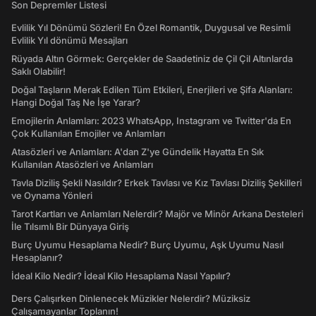
Son Depremler Listesi
Evlilik Yıl Dönümü Sözleri! En Özel Romantik, Duygusal ve Resimli
Evlilik Yıl dönümü Mesajları
Rüyada Altın Görmek: Gerçekler de Saadetiniz de Çil Çil Altınlarda
Saklı Olabilir!
Doğal Taşların Merak Edilen Tüm Etkileri, Enerjileri ve Şifa Alanları:
Hangi Doğal Taş Ne İşe Yarar?
Emojilerin Anlamları: 2023 WhatsApp, Instagram ve Twitter'da En
Çok Kullanılan Emojiler ve Anlamları
Atasözleri ve Anlamları: A'dan Z'ye Gündelik Hayatta En Sık
Kullanılan Atasözleri ve Anlamları
Tavla Diziliş Şekli Nasıldır? Erkek Tavlası ve Kız Tavlası Diziliş Şekilleri
ve Oynama Yönleri
Tarot Kartları ve Anlamları Nelerdir? Majör ve Minör Arkana Desteleri
İle Tılsımlı Bir Dünyaya Giriş
Burç Uyumu Hesaplama Nedir? Burç Uyumu, Aşk Uyumu Nasıl
Hesaplanır?
İdeal Kilo Nedir? İdeal Kilo Hesaplama Nasıl Yapılır?
Ders Çalışırken Dinlenecek Müzikler Nelerdir? Müziksiz
Çalışamayanlar Toplanın!