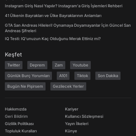
Instagram Giriş Nasıl Yapılır? Instagram'a Giriş İşlemleri Rehberi
41 Ülkenin Bayrakları ve Ülke Bayraklarının Anlamları
GTA San Andreas Hileleri! Oynamaya Doyamayanlar İçin Güncel San
Andreas Şifreleri
IQ Testi: IQ'unuzun Kaç Olduğunu Merak Ettiniz mi?
Keşfet
Twitter
Deprem
Zam
Youtube
Günlük Burç Yorumları
A101
Tiktok
Son Dakika
Bugün Ne Pişirsem
Gezilecek Yerler
Hakkımızda
Kariyer
Geri Bildirim
Kullanıcı Sözleşmesi
Gizlilik Politikası
Yayın İlkeleri
Topluluk Kuralları
Künye