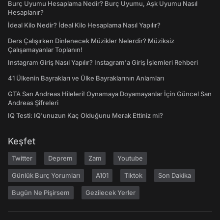
Burç Uyumu Hesaplama Nedir? Burç Uyumu, Aşk Uyumu Nasıl
Hesaplanır?
İdeal Kilo Nedir? İdeal Kilo Hesaplama Nasıl Yapılır?
Ders Çalışırken Dinlenecek Müzikler Nelerdir? Müziksiz
Çalışamayanlar Toplanın!
Instagram Giriş Nasıl Yapılır? Instagram'a Giriş İşlemleri Rehberi
41 Ülkenin Bayrakları ve Ülke Bayraklarının Anlamları
GTA San Andreas Hileleri! Oynamaya Doyamayanlar İçin Güncel San
Andreas Şifreleri
IQ Testi: IQ'unuzun Kaç Olduğunu Merak Ettiniz mi?
Keşfet
Twitter
Deprem
Zam
Youtube
Günlük Burç Yorumları
A101
Tiktok
Son Dakika
Bugün Ne Pişirsem
Gezilecek Yerler