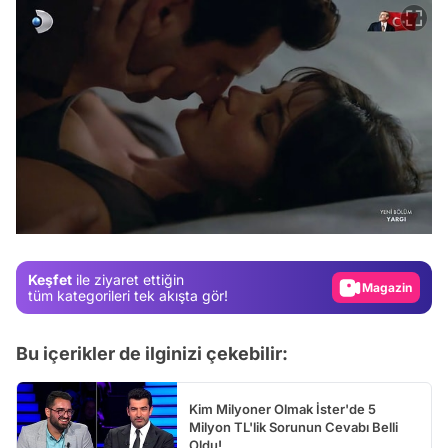
Video
Test
Gündem
Magazin
Keşfet
ile ziyaret ettiğin
Video
tüm kategorileri tek akışta gör!
Test
Bu içerikler de ilginizi çekebilir:
Kim Milyoner Olmak İster'de 5
Milyon TL'lik Sorunun Cevabı Belli
Oldu!