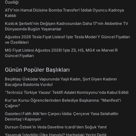
Özelliği
ATV'nin Hamal Dizisine Bomba Transfer! İddialı Oyuncu Kadroya
Katıldı
Kızılcık Şerbeti'nin Değişen Kadrosundan Daha 17'nin Akıbetine TV
Dünyasında Bugün Yaşananlar
Ağustos 2026 Tesla Fiyat Listesi! İşte Tesla Model Y Güncel Fiyatları
ve Özellikleri
MG Fiyat Listesi Ağustos 2026! İşte ZS, HS, MG4 ve Marvel R
Güncel Fiyatları
Günün Popüler Başlıkları
Beşiktaş-Üsküdar Vapurunda Yaşlı Kadın, Şort Giyen Kadının
Bacağına Bastonla Vurdu!
‘Terörsüz Türkiye Yasası’ Teklifi Adalet Komisyonu'nda Kabul Edildi
Kur'an Kursu Öğrencilerinden Belediye Başkanına: "Manifest’i
Çağırın"
Gazeteci Fatih Atik'ten Çarpıcı İddia: Çerçeve Yasa Selahattin
Demirtaş'ı Kapsıyor
Dursun Özbek'in Veda Davetine Icardi'den Soğuk Yanıt
Yaşamak İstediğin Ülke Hangisi? Haritadaki Yerini Değil,