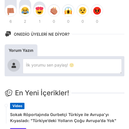
6
2
1
0
0
0
0
ONEDİO ÜYELERİ NE DİYOR?
Yorum Yazın
En Yeni İçerikler!
Video
Sokak Röportajında Gurbetçi Türkiye ile Avrupa'yı
Kıyasladı: "Türkiye’deki Yolların Çoğu Avrupa’da Yok"