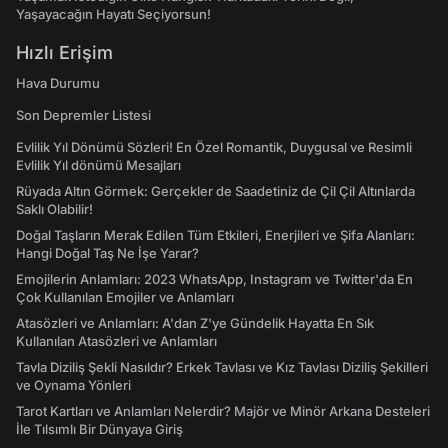
Yaşayacağın Hayatı Seçiyorsun!
Hızlı Erişim
Hava Durumu
Son Depremler Listesi
Evlilik Yıl Dönümü Sözleri! En Özel Romantik, Duygusal ve Resimli
Evlilik Yıl dönümü Mesajları
Rüyada Altın Görmek: Gerçekler de Saadetiniz de Çil Çil Altınlarda
Saklı Olabilir!
Doğal Taşların Merak Edilen Tüm Etkileri, Enerjileri ve Şifa Alanları:
Hangi Doğal Taş Ne İşe Yarar?
Emojilerin Anlamları: 2023 WhatsApp, Instagram ve Twitter'da En
Çok Kullanılan Emojiler ve Anlamları
Atasözleri ve Anlamları: A'dan Z'ye Gündelik Hayatta En Sık
Kullanılan Atasözleri ve Anlamları
Tavla Diziliş Şekli Nasıldır? Erkek Tavlası ve Kız Tavlası Diziliş Şekilleri
ve Oynama Yönleri
Tarot Kartları ve Anlamları Nelerdir? Majör ve Minör Arkana Desteleri
İle Tılsımlı Bir Dünyaya Giriş