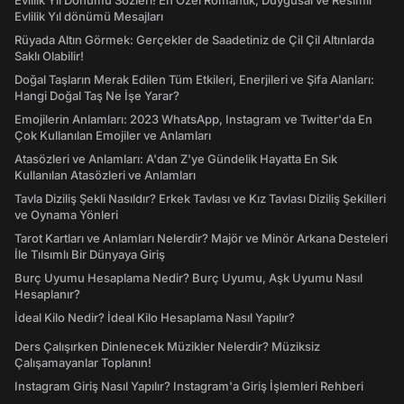
Evlilik Yıl Dönümü Sözleri! En Özel Romantik, Duygusal ve Resimli
Evlilik Yıl dönümü Mesajları
Rüyada Altın Görmek: Gerçekler de Saadetiniz de Çil Çil Altınlarda
Saklı Olabilir!
Doğal Taşların Merak Edilen Tüm Etkileri, Enerjileri ve Şifa Alanları:
Hangi Doğal Taş Ne İşe Yarar?
Emojilerin Anlamları: 2023 WhatsApp, Instagram ve Twitter'da En
Çok Kullanılan Emojiler ve Anlamları
Atasözleri ve Anlamları: A'dan Z'ye Gündelik Hayatta En Sık
Kullanılan Atasözleri ve Anlamları
Tavla Diziliş Şekli Nasıldır? Erkek Tavlası ve Kız Tavlası Diziliş Şekilleri
ve Oynama Yönleri
Tarot Kartları ve Anlamları Nelerdir? Majör ve Minör Arkana Desteleri
İle Tılsımlı Bir Dünyaya Giriş
Burç Uyumu Hesaplama Nedir? Burç Uyumu, Aşk Uyumu Nasıl
Hesaplanır?
İdeal Kilo Nedir? İdeal Kilo Hesaplama Nasıl Yapılır?
Ders Çalışırken Dinlenecek Müzikler Nelerdir? Müziksiz
Çalışamayanlar Toplanın!
Instagram Giriş Nasıl Yapılır? Instagram'a Giriş İşlemleri Rehberi