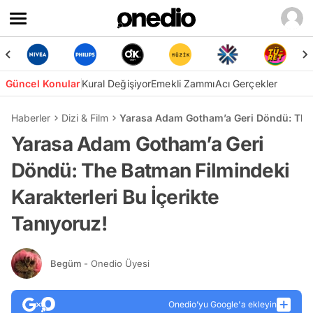
Güncel Konular
Kural Değişiyor
Emekli Zammı
Acı Gerçekler
Haberler
Dizi & Film
Yarasa Adam Gotham’a Geri Döndü: The B
Yarasa Adam Gotham’a Geri
Döndü: The Batman Filmindeki
Karakterleri Bu İçerikte
Tanıyoruz!
Begüm
- Onedio Üyesi
Onedio’yu Google'a ekleyin