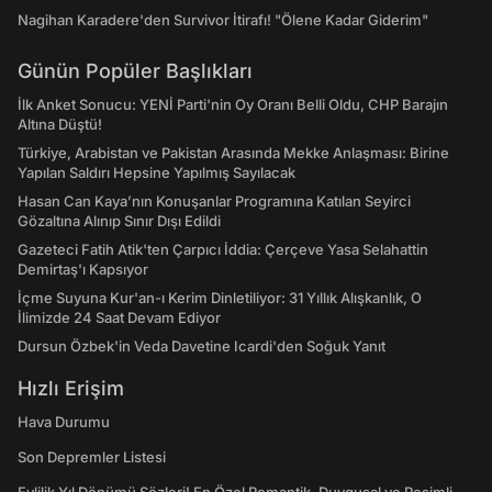
Nagihan Karadere'den Survivor İtirafı! "Ölene Kadar Giderim"
Günün Popüler Başlıkları
İlk Anket Sonucu: YENİ Parti'nin Oy Oranı Belli Oldu, CHP Barajın
Altına Düştü!
Türkiye, Arabistan ve Pakistan Arasında Mekke Anlaşması: Birine
Yapılan Saldırı Hepsine Yapılmış Sayılacak
Hasan Can Kaya’nın Konuşanlar Programına Katılan Seyirci
Gözaltına Alınıp Sınır Dışı Edildi
Gazeteci Fatih Atik'ten Çarpıcı İddia: Çerçeve Yasa Selahattin
Demirtaş'ı Kapsıyor
İçme Suyuna Kur'an-ı Kerim Dinletiliyor: 31 Yıllık Alışkanlık, O
İlimizde 24 Saat Devam Ediyor
Dursun Özbek'in Veda Davetine Icardi'den Soğuk Yanıt
Hızlı Erişim
Hava Durumu
Son Depremler Listesi