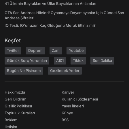
41 Ülkenin Bayrakları ve Ülke Bayraklarının Anlamları
GTA San Andreas Hileleri! Oynamaya Doyamayanlar İçin Güncel San
Andreas Şifreleri
IQ Testi: IQ'unuzun Kaç Olduğunu Merak Ettiniz mi?
Keşfet
Twitter
Deprem
Zam
Youtube
Günlük Burç Yorumları
A101
Tiktok
Son Dakika
Bugün Ne Pişirsem
Gezilecek Yerler
Hakkımızda
Kariyer
Geri Bildirim
Kullanıcı Sözleşmesi
Gizlilik Politikası
Yayın İlkeleri
Topluluk Kuralları
Künye
Reklam
RSS
İletişim