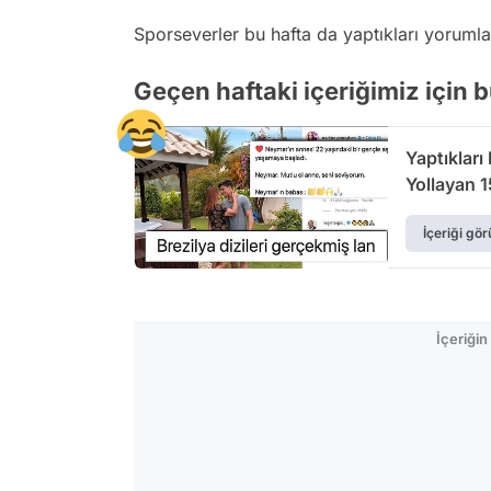
Sporseverler bu hafta da yaptıkları yorumlar
Geçen haftaki içeriğimiz için 
Yaptıkları
Yollayan 
İçeriği gör
İçeriği