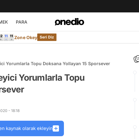
MEK
PARA
Zone Okey
Seri Diz
yici Yorumlarla Topu Doksana Yollayan 15 Sporsever
eyici Yorumlarla Topu
rsever
020 - 18:18
en kaynak olarak ekleyin