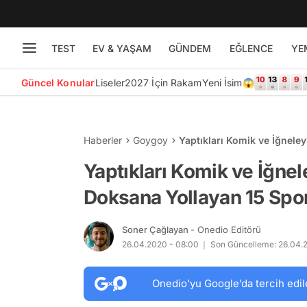
TEST
EV & YAŞAM
GÜNDEM
EĞLENCE
YE
Güncel Konular
Liseler
2027 İçin Rakam
Yeni İsim😱
Haberler
Goygoy
Yaptıkları Komik ve İğnele
Yaptıkları Komik ve İğnel
Doksana Yollayan 15 Spo
Soner Çağlayan
- Onedio Editörü
26.04.2020 - 08:00
Son Güncelleme: 26.04.2
Onedio’yu Google’da tercih edil