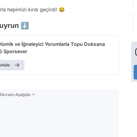
la hepimizi kırdı geçirdi! 😂
buyrun ⬇️
 Komik ve İğneleyici Yorumlarla Topu Doksana
15 Sporsever
üntüle
n Devamı Aşağıda