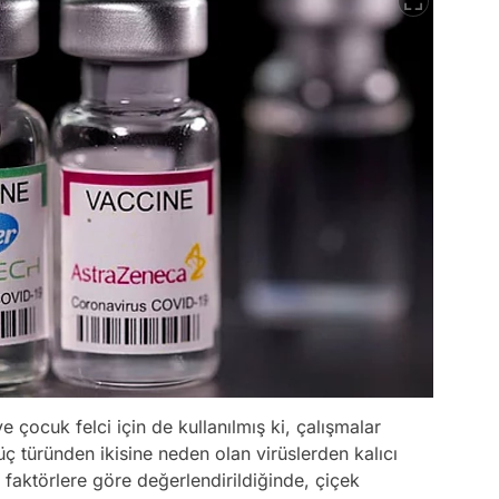
e çocuk felci için de kullanılmış ki, çalışmalar
üç türünden ikisine neden olan virüslerden kalıcı
 faktörlere göre değerlendirildiğinde, çiçek