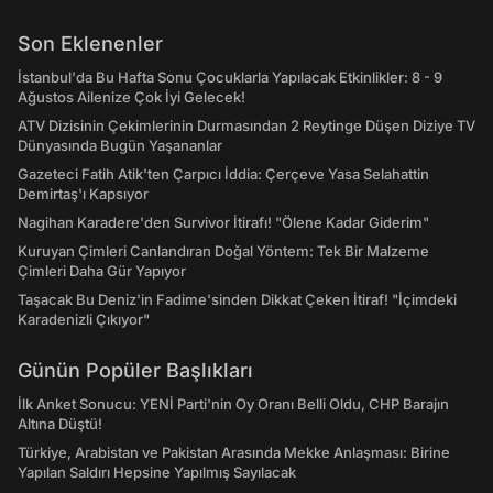
Son Eklenenler
İstanbul'da Bu Hafta Sonu Çocuklarla Yapılacak Etkinlikler: 8 - 9
Ağustos Ailenize Çok İyi Gelecek!
ATV Dizisinin Çekimlerinin Durmasından 2 Reytinge Düşen Diziye TV
Dünyasında Bugün Yaşananlar
Gazeteci Fatih Atik'ten Çarpıcı İddia: Çerçeve Yasa Selahattin
Demirtaş'ı Kapsıyor
Nagihan Karadere'den Survivor İtirafı! "Ölene Kadar Giderim"
Kuruyan Çimleri Canlandıran Doğal Yöntem: Tek Bir Malzeme
Çimleri Daha Gür Yapıyor
Taşacak Bu Deniz'in Fadime'sinden Dikkat Çeken İtiraf! "İçimdeki
Karadenizli Çıkıyor"
Günün Popüler Başlıkları
İlk Anket Sonucu: YENİ Parti'nin Oy Oranı Belli Oldu, CHP Barajın
Altına Düştü!
Türkiye, Arabistan ve Pakistan Arasında Mekke Anlaşması: Birine
Yapılan Saldırı Hepsine Yapılmış Sayılacak