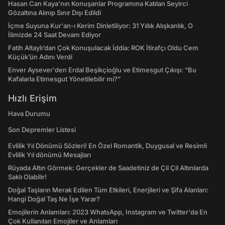
Hasan Can Kaya’nın Konuşanlar Programına Katılan Seyirci
Gözaltına Alınıp Sınır Dışı Edildi
İçme Suyuna Kur'an-ı Kerim Dinletiliyor: 31 Yıllık Alışkanlık, O
İlimizde 24 Saat Devam Ediyor
Fatih Altaylı’dan Çok Konuşulacak İddia: ROK İtirafçı Oldu Cem
Küçük’ün Adını Verdi
Enver Aysever'den Erdal Beşikçioğlu ve Etimesgut Çıkışı: “Bu
Kafalarla Etimesgut Yönetilebilir mi?”
Hızlı Erişim
Hava Durumu
Son Depremler Listesi
Evlilik Yıl Dönümü Sözleri! En Özel Romantik, Duygusal ve Resimli
Evlilik Yıl dönümü Mesajları
Rüyada Altın Görmek: Gerçekler de Saadetiniz de Çil Çil Altınlarda
Saklı Olabilir!
Doğal Taşların Merak Edilen Tüm Etkileri, Enerjileri ve Şifa Alanları:
Hangi Doğal Taş Ne İşe Yarar?
Emojilerin Anlamları: 2023 WhatsApp, Instagram ve Twitter'da En
Çok Kullanılan Emojiler ve Anlamları