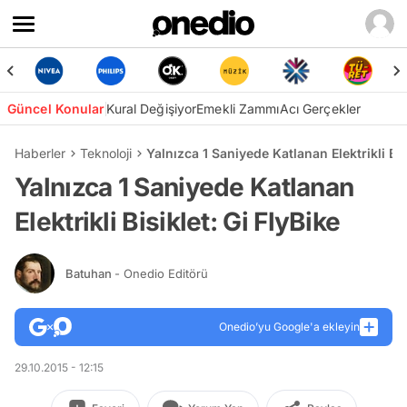
Güncel Konular
Kural Değişiyor
Emekli Zammı
Acı Gerçekler
Haberler
Teknoloji
Yalnızca 1 Saniyede Katlanan Elektrikli Bis
Yalnızca 1 Saniyede Katlanan
Elektrikli Bisiklet: Gi FlyBike
Batuhan
- Onedio Editörü
Onedio’yu Google'a ekleyin
29.10.2015 - 12:15