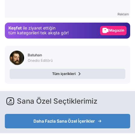
Video
Test
Reklam
Gündem
Keşfet
ile ziyaret ettiğin
Magazin
tüm kategorileri tek akışta gör!
Video
Test
Batuhan
Onedio Editörü
Tüm içerikleri
Sana Özel Seçtiklerimiz
Daha Fazla Sana Özel İçerikler