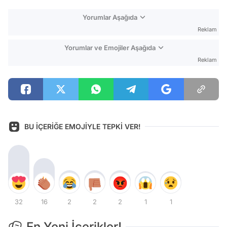
Yorumlar Aşağıda
Reklam
Yorumlar ve Emojiler Aşağıda
Reklam
BU İÇERİĞE EMOJİYLE TEPKİ VER!
32
16
2
2
2
1
1
En Yeni İçerikler!