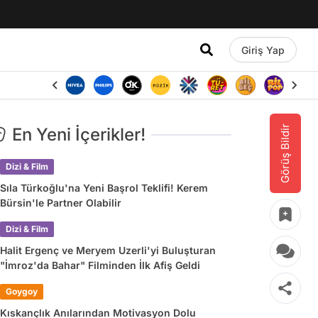
Giriş Yap
Görüş Bildir
En Yeni İçerikler!
Dizi & Film
Sıla Türkoğlu'na Yeni Başrol Teklifi! Kerem
Bürsin'le Partner Olabilir
Dizi & Film
Halit Ergenç ve Meryem Uzerli'yi Buluşturan
"İmroz'da Bahar" Filminden İlk Afiş Geldi
Goygoy
Kıskançlık Anılarından Motivasyon Dolu