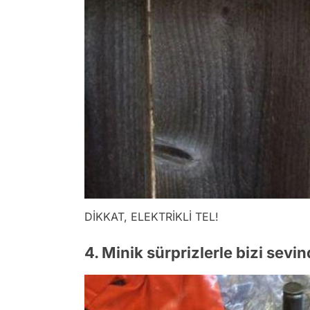
DİKKAT, ELEKTRİKLİ TEL!
4. Minik sürprizlerle bizi sevin