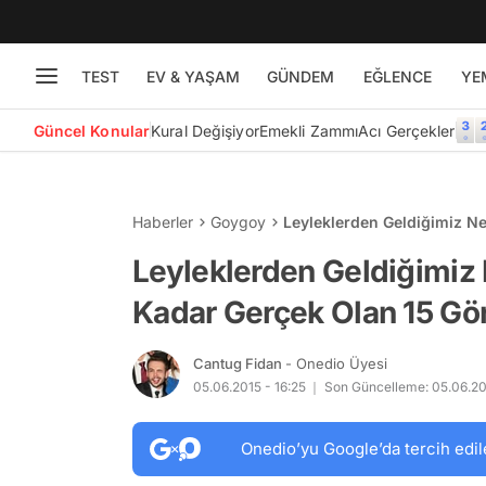
TEST
EV & YAŞAM
GÜNDEM
EĞLENCE
YE
Güncel Konular
Kural Değişiyor
Emekli Zammı
Acı Gerçekler
Haberler
Goygoy
Leyleklerden Geldiğimiz Ne
Leyleklerden Geldiğimiz 
Kadar Gerçek Olan 15 Gö
Cantug Fidan
- Onedio Üyesi
05.06.2015 - 16:25
Son Güncelleme: 05.06.20
Onedio’yu Google’da tercih edil