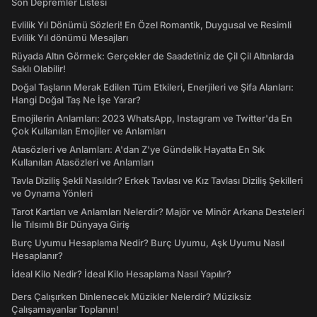
Son Depremler Listesi
Evlilik Yıl Dönümü Sözleri! En Özel Romantik, Duygusal ve Resimli
Evlilik Yıl dönümü Mesajları
Rüyada Altın Görmek: Gerçekler de Saadetiniz de Çil Çil Altınlarda
Saklı Olabilir!
Doğal Taşların Merak Edilen Tüm Etkileri, Enerjileri ve Şifa Alanları:
Hangi Doğal Taş Ne İşe Yarar?
Emojilerin Anlamları: 2023 WhatsApp, Instagram ve Twitter'da En
Çok Kullanılan Emojiler ve Anlamları
Atasözleri ve Anlamları: A'dan Z'ye Gündelik Hayatta En Sık
Kullanılan Atasözleri ve Anlamları
Tavla Diziliş Şekli Nasıldır? Erkek Tavlası ve Kız Tavlası Diziliş Şekilleri
ve Oynama Yönleri
Tarot Kartları ve Anlamları Nelerdir? Majör ve Minör Arkana Desteleri
İle Tılsımlı Bir Dünyaya Giriş
Burç Uyumu Hesaplama Nedir? Burç Uyumu, Aşk Uyumu Nasıl
Hesaplanır?
İdeal Kilo Nedir? İdeal Kilo Hesaplama Nasıl Yapılır?
Ders Çalışırken Dinlenecek Müzikler Nelerdir? Müziksiz
Çalışamayanlar Toplanın!