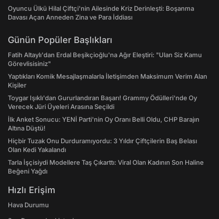
Oyuncu Ülkü Hilal Çiftçi'nin Ailesinde Kriz Derinleşti: Boşanma
Davası Açan Anneden Zina ve Para İddiası
Günün Popüler Başlıkları
Fatih Altaylı'dan Erdal Beşikçioğlu'na Ağır Eleştiri: "Ulan Siz Kamu
Görevlisisiniz"
Yaptıkları Komik Mesajlaşmalarla İletişimden Maksimum Verim Alan
Kişiler
Toygar Işıklı'dan Gururlandıran Başarı! Grammy Ödülleri'nde Oy
Verecek Jüri Üyeleri Arasına Seçildi
İlk Anket Sonucu: YENİ Parti'nin Oy Oranı Belli Oldu, CHP Barajın
Altına Düştü!
Hiçbir Tuzak Onu Durduramıyordu: 3 Yıldır Çiftçilerin Baş Belası
Olan Kedi Yakalandı
Tarla İşçisiydi Modellere Taş Çıkarttı: Viral Olan Kadının Son Haline
Beğeni Yağdı
Hızlı Erişim
Hava Durumu